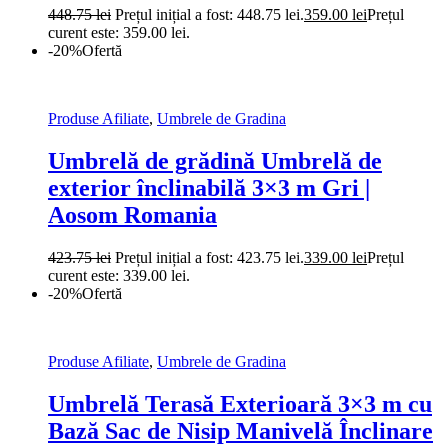
448.75
lei
Prețul inițial a fost: 448.75 lei.
359.00
lei
Prețul
curent este: 359.00 lei.
-20%
Ofertă
Produse Afiliate
,
Umbrele de Gradina
Umbrelă de grădină Umbrelă de
exterior înclinabilă 3×3 m Gri |
Aosom Romania
423.75
lei
Prețul inițial a fost: 423.75 lei.
339.00
lei
Prețul
curent este: 339.00 lei.
-20%
Ofertă
Produse Afiliate
,
Umbrele de Gradina
Umbrelă Terasă Exterioară 3×3 m cu
Bază Sac de Nisip Manivelă Înclinare