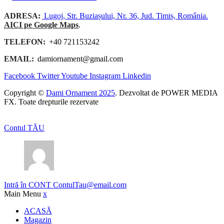
ADRESA:
Lugoj, Str. Buziașului, Nr. 36, Jud. Timiș, România.
AICI pe Google Maps
.
TELEFON:
+40 721153242
EMAIL:
damiornament@gmail.com
Facebook
Twitter
Youtube
Instagram
Linkedin
Copyright ©
Dami Ornament 2025
. Dezvoltat de POWER MEDIA
FX. Toate drepturile rezervate
Contul TĂU
Intră în CONT
ContulTau@email.com
Main Menu
x
ACASĂ
Magazin