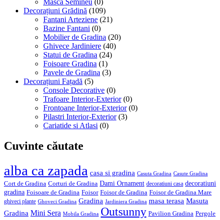
Masca Semineu
(0)
Decorațiuni Grădină
(109)
Fantani Arteziene
(21)
Bazine Fantani
(0)
Mobilier de Gradina
(20)
Ghivece Jardiniere
(40)
Statui de Gradina
(24)
Foisoare Gradina
(1)
Pavele de Gradina
(3)
Decorațiuni Fațadă
(5)
Console Decorative
(0)
Trafoare Interior-Exterior
(0)
Frontoane Interior-Exterior
(0)
Pilastri Interior-Exterior
(3)
Cariatide si Atlasi
(0)
Cuvinte căutate
alba ca zapada
casa si gradina
Casuta Gradina
Casute Gradina
Dami Ornament
decoratiuni
Cort de Gradina
Corturi de Gradina
decoratiuni casa
gradina
Foisoare de Gradina
Foisor
Foisor de Gradina
Foisor de Gradina Mare
Gradina
masa terasa
Masuta
ghiveci plante
Ghoveci Gradina
Jardiniera Gradina
Outsunny
Mini Sera
Gradina
Pavilion Gradina
Pergole
Mobila Gradina