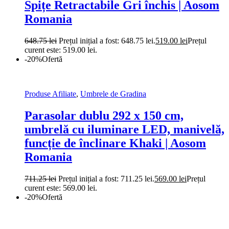
Spițe Retractabile Gri închis | Aosom
Romania
648.75
lei
Prețul inițial a fost: 648.75 lei.
519.00
lei
Prețul
curent este: 519.00 lei.
-20%
Ofertă
Produse Afiliate
,
Umbrele de Gradina
Parasolar dublu 292 x 150 cm,
umbrelă cu iluminare LED, manivelă,
funcție de înclinare Khaki | Aosom
Romania
711.25
lei
Prețul inițial a fost: 711.25 lei.
569.00
lei
Prețul
curent este: 569.00 lei.
-20%
Ofertă