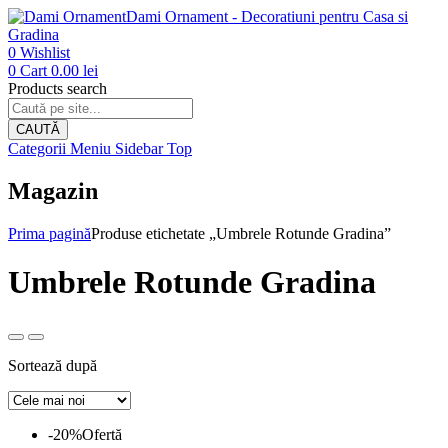
Dami Ornament - Decoratiuni pentru Casa si
Gradina
0
Wishlist
0
Cart
0.00
lei
Products search
CAUTĂ
Categorii
Meniu
Sidebar
Top
Magazin
Prima pagină
Produse etichetate „Umbrele Rotunde Gradina”
Umbrele Rotunde Gradina
Sortează după
-20%
Ofertă