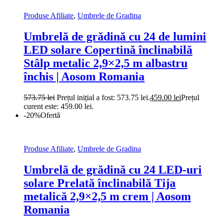
Produse Afiliate
,
Umbrele de Gradina
Umbrelă de grădină cu 24 de lumini
LED solare Copertină înclinabilă
Stâlp metalic 2,9×2,5 m albastru
închis | Aosom Romania
573.75
lei
Prețul inițial a fost: 573.75 lei.
459.00
lei
Prețul
curent este: 459.00 lei.
-20%
Ofertă
Produse Afiliate
,
Umbrele de Gradina
Umbrelă de grădină cu 24 LED-uri
solare Prelată înclinabilă Tija
metalică 2,9×2,5 m crem | Aosom
Romania