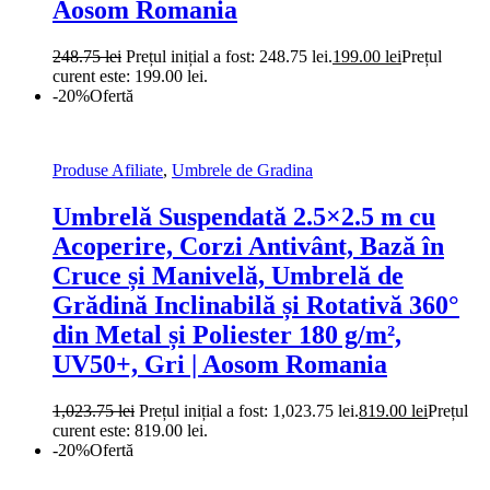
Aosom Romania
248.75
lei
Prețul inițial a fost: 248.75 lei.
199.00
lei
Prețul
curent este: 199.00 lei.
-20%
Ofertă
Produse Afiliate
,
Umbrele de Gradina
Umbrelă Suspendată 2.5×2.5 m cu
Acoperire, Corzi Antivânt, Bază în
Cruce și Manivelă, Umbrelă de
Grădină Inclinabilă și Rotativă 360°
din Metal și Poliester 180 g/m²,
UV50+, Gri | Aosom Romania
1,023.75
lei
Prețul inițial a fost: 1,023.75 lei.
819.00
lei
Prețul
curent este: 819.00 lei.
-20%
Ofertă