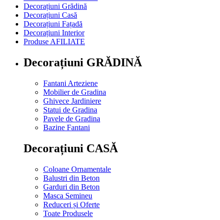
Decorațiuni Grădină
Decorațiuni Casă
Decorațiuni Fațadă
Decorațiuni Interior
Produse AFILIATE
Decorațiuni GRĂDINĂ
Fantani Arteziene
Mobilier de Gradina
Ghivece Jardiniere
Statui de Gradina
Pavele de Gradina
Bazine Fantani
Decorațiuni CASĂ
Coloane Ornamentale
Balustri din Beton
Garduri din Beton
Masca Semineu
Reduceri și Oferte
Toate Produsele