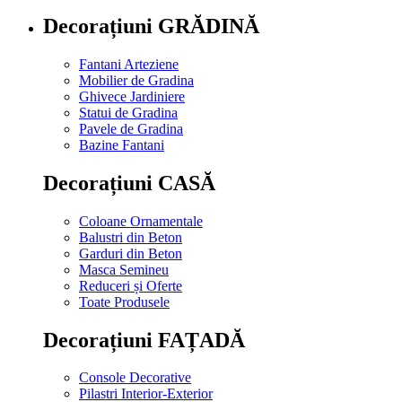
Decorațiuni GRĂDINĂ
Fantani Arteziene
Mobilier de Gradina
Ghivece Jardiniere
Statui de Gradina
Pavele de Gradina
Bazine Fantani
Decorațiuni CASĂ
Coloane Ornamentale
Balustri din Beton
Garduri din Beton
Masca Semineu
Reduceri și Oferte
Toate Produsele
Decorațiuni FAȚADĂ
Console Decorative
Pilastri Interior-Exterior