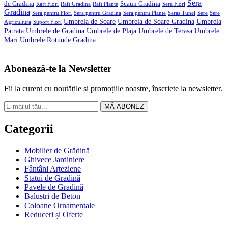
Sera
de Gradina
Scaun Gradina
Raft Flori
Raft Gradina
Raft Plante
Sera Flori
Gradina
Sera pentru Flori
Sera pentru Gradina
Sera pentru Plante
Seras Tunel
Sere
Sere
Umbrela de Soare
Umbrela de Soare Gradina
Umbrela
Agricultura
Suport Flori
Patrata
Umbrele de Gradina
Umbrele de Plaja
Umbrele de Terasa
Umbrele
Mari
Umbrele Rotunde Gradina
Abonează-te la Newsletter
Fii la curent cu noutățile și promoțiile noastre, înscriete la newsletter.
MĂ ABONEZ
Categorii
Mobilier de Grădină
Ghivece Jardiniere
Fântâni Arteziene
Statui de Gradină
Pavele de Gradină
Balustri de Beton
Coloane Ornamentale
Reduceri și Oferte