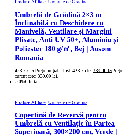
Produse Afiliate
,
Umbrele de Gradina
Umbrelă de Grădină 2×3 m
Înclinabilă cu Deschidere cu
Manivelă, Ventilare și Margini
Plisate, Anti UV 50+, Aluminiu și
Poliester 180 g/㎡, Bej | Aosom
Romania
423.75
lei
Prețul inițial a fost: 423.75 lei.
339.00
lei
Prețul
curent este: 339.00 lei.
-20%
Ofertă
Produse Afiliate
,
Umbrele de Gradina
Copertină de Rezervă pentru
Umbrelă cu Ventilație în Partea
Superioară, 300×200 cm, Verde |