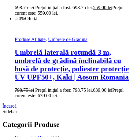
698.75
lei
Prețul inițial a fost: 698.75 lei.
559.00
lei
Prețul
curent este: 559.00 lei.
-20%
Ofertă
Produse Afiliate
,
Umbrele de Gradina
Umbrelă laterală rotundă 3 m,
umbrelă de grădină înclinabilă cu
husă de protecție, poliester protecție
UV UPF50+, Kaki | Aosom Romania
798.75
lei
Prețul inițial a fost: 798.75 lei.
639.00
lei
Prețul
curent este: 639.00 lei.
Încarcă
Sidebar
Categorii Produse