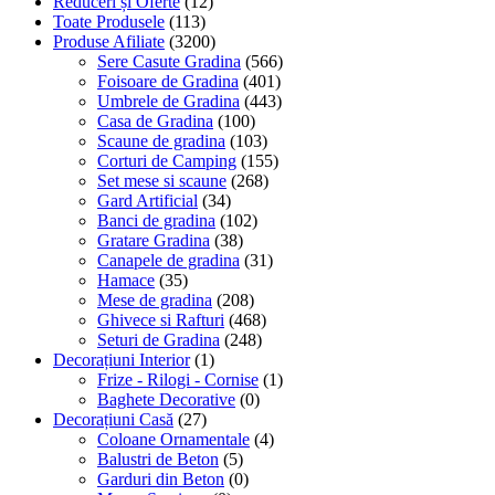
Reduceri și Oferte
(12)
Toate Produsele
(113)
Produse Afiliate
(3200)
Sere Casute Gradina
(566)
Foisoare de Gradina
(401)
Umbrele de Gradina
(443)
Casa de Gradina
(100)
Scaune de gradina
(103)
Corturi de Camping
(155)
Set mese si scaune
(268)
Gard Artificial
(34)
Banci de gradina
(102)
Gratare Gradina
(38)
Canapele de gradina
(31)
Hamace
(35)
Mese de gradina
(208)
Ghivece si Rafturi
(468)
Seturi de Gradina
(248)
Decorațiuni Interior
(1)
Frize - Rilogi - Cornise
(1)
Baghete Decorative
(0)
Decorațiuni Casă
(27)
Coloane Ornamentale
(4)
Balustri de Beton
(5)
Garduri din Beton
(0)