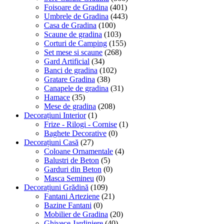
Foisoare de Gradina
(401)
Umbrele de Gradina
(443)
Casa de Gradina
(100)
Scaune de gradina
(103)
Corturi de Camping
(155)
Set mese si scaune
(268)
Gard Artificial
(34)
Banci de gradina
(102)
Gratare Gradina
(38)
Canapele de gradina
(31)
Hamace
(35)
Mese de gradina
(208)
Decorațiuni Interior
(1)
Frize - Rilogi - Cornise
(1)
Baghete Decorative
(0)
Decorațiuni Casă
(27)
Coloane Ornamentale
(4)
Balustri de Beton
(5)
Garduri din Beton
(0)
Masca Semineu
(0)
Decorațiuni Grădină
(109)
Fantani Arteziene
(21)
Bazine Fantani
(0)
Mobilier de Gradina
(20)
Ghivece Jardiniere
(40)