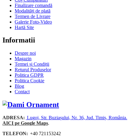
Finalizare comandă
Modalități de plată
Termen de Livrare
Galerie Foto-Video
Hartă Site
Informatii
Despre noi
Magazin
Termei și Condiții
Returul Produselor
Politica GDPR
Politica Cookie
Blog
Contact
ADRESA:
Lugoj, Str. Buziașului, Nr. 36, Jud. Timiș, România.
AICI pe Google Maps
.
TELEFON:
+40 721153242