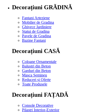
Decorațiuni GRĂDINĂ
Fantani Arteziene
Mobilier de Gradina
Ghivece Jardiniere
Statui de Gradina
Pavele de Gradina
Bazine Fantani
Decorațiuni CASĂ
Coloane Ornamentale
Balustri din Beton
Garduri din Beton
Masca Semineu
Reduceri și Oferte
Toate Produsele
Decorațiuni FAȚADĂ
Console Decorative
Pilastri Interior-Exterior