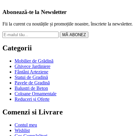
Abonează-te la Newsletter
Fii la curent cu noutățile și promoțiile noastre, înscriete la newsletter.
MĂ ABONEZ
Categorii
Mobilier de Grădină
Ghivece Jardiniere
Fântâni Arteziene
Statui de Gradină
Pavele de Gradină
Balustri de Beton
Coloane Ornamentale
Reduceri și Oferte
Comenzi si Livrare
Contul meu
Wishlist
Coș Cumpărături