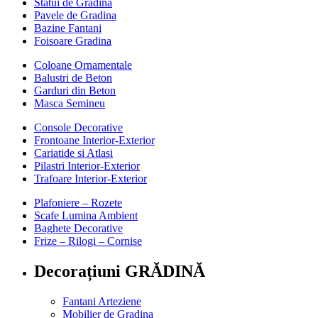
Statui de Gradina
Pavele de Gradina
Bazine Fantani
Foisoare Gradina
Coloane Ornamentale
Balustri de Beton
Garduri din Beton
Masca Semineu
Console Decorative
Frontoane Interior-Exterior
Cariatide si Atlasi
Pilastri Interior-Exterior
Trafoare Interior-Exterior
Plafoniere – Rozete
Scafe Lumina Ambient
Baghete Decorative
Frize – Rilogi – Cornise
Decorațiuni GRĂDINĂ
Fantani Arteziene
Mobilier de Gradina