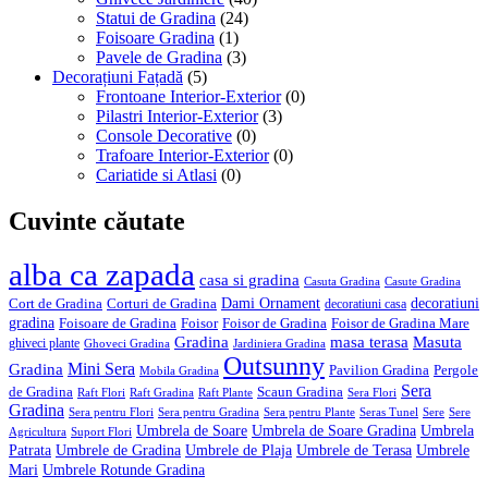
Statui de Gradina
(24)
Foisoare Gradina
(1)
Pavele de Gradina
(3)
Decorațiuni Fațadă
(5)
Frontoane Interior-Exterior
(0)
Pilastri Interior-Exterior
(3)
Console Decorative
(0)
Trafoare Interior-Exterior
(0)
Cariatide si Atlasi
(0)
Cuvinte căutate
alba ca zapada
casa si gradina
Casuta Gradina
Casute Gradina
Dami Ornament
decoratiuni
Cort de Gradina
Corturi de Gradina
decoratiuni casa
gradina
Foisoare de Gradina
Foisor
Foisor de Gradina
Foisor de Gradina Mare
Gradina
masa terasa
Masuta
ghiveci plante
Ghoveci Gradina
Jardiniera Gradina
Outsunny
Mini Sera
Gradina
Pavilion Gradina
Pergole
Mobila Gradina
Sera
de Gradina
Scaun Gradina
Raft Flori
Raft Gradina
Raft Plante
Sera Flori
Gradina
Sera pentru Flori
Sera pentru Gradina
Sera pentru Plante
Seras Tunel
Sere
Sere
Umbrela de Soare
Umbrela de Soare Gradina
Umbrela
Agricultura
Suport Flori
Patrata
Umbrele de Gradina
Umbrele de Plaja
Umbrele de Terasa
Umbrele
Mari
Umbrele Rotunde Gradina