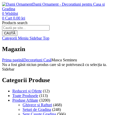
Dami Ornament - Decoratiuni pentru Casa si
Gradina
0
Wishlist
0
Cart
0.00
lei
Products search
CAUTĂ
Categorii
Meniu
Sidebar
Top
Magazin
Prima pagină
Decorațiuni Casă
Masca Semineu
Nu a fost găsit niciun produs care să se potrivească cu selecția ta.
Sidebar
Categorii Produse
Reduceri și Oferte
(12)
Toate Produsele
(113)
Produse Afiliate
(3200)
Ghivece si Rafturi
(468)
Seturi de Gradina
(248)
Sere Casute Gradina
(566)