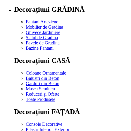
Decorațiuni GRĂDINĂ
Fantani Arteziene
Mobilier de Gradina
Ghivece Jardiniere
Statui de Gradina
Pavele de Gradina
Bazine Fantani
Decorațiuni CASĂ
Coloane Ornamentale
Balustri din Beton
Garduri din Beton
Masca Semineu
Reduceri și Oferte
Toate Produsele
Decorațiuni FAȚADĂ
Console Decorative
Pilastri Interior-Exterior