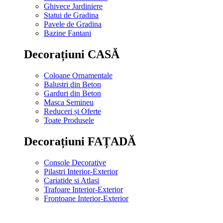
Ghivece Jardiniere
Statui de Gradina
Pavele de Gradina
Bazine Fantani
Decorațiuni CASĂ
Coloane Ornamentale
Balustri din Beton
Garduri din Beton
Masca Semineu
Reduceri și Oferte
Toate Produsele
Decorațiuni FAȚADĂ
Console Decorative
Pilastri Interior-Exterior
Cariatide si Atlasi
Trafoare Interior-Exterior
Frontoane Interior-Exterior