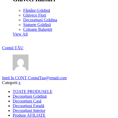
Fântâni Grădină
Ghivece Flori
Decorațiuni Grădina
Statuete Grădină
Coloane Baluștrii
View All
Contul TĂU
Intră în CONT
ContulTau@email.com
Categorii
x
TOATE PRODUSELE
Decorațiuni Grădină
Decorațiuni Casă
Decorațiuni Fațadă
Decorațiuni Interior
Produse AFILIATE