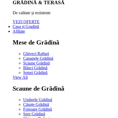
GRĂDINĂ & TERASĂ
De calitate și rezistente
VEZI OFERTE
Casa și Gradină
Afiliate
Mese de Grădină
Ghiveci Rafturi
Canapele Grădină
Scaune Grădină
Bănci Grădină
Seturi Grădină
View All
Scaune de Grădină
Umbrele Grădină
Căsuțe Grădină
Foișoare Grădină
Sere Grădină