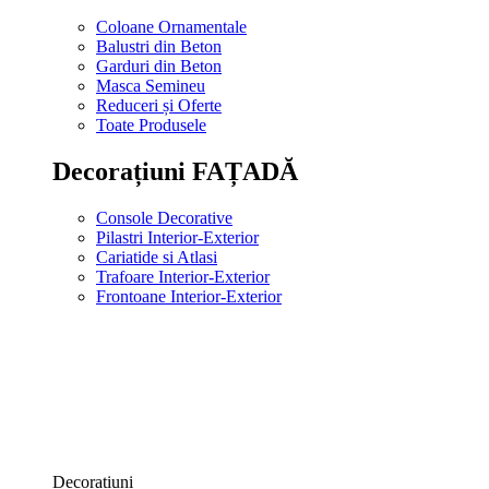
Coloane Ornamentale
Balustri din Beton
Garduri din Beton
Masca Semineu
Reduceri și Oferte
Toate Produsele
Decorațiuni FAȚADĂ
Console Decorative
Pilastri Interior-Exterior
Cariatide si Atlasi
Trafoare Interior-Exterior
Frontoane Interior-Exterior
Decorațiuni