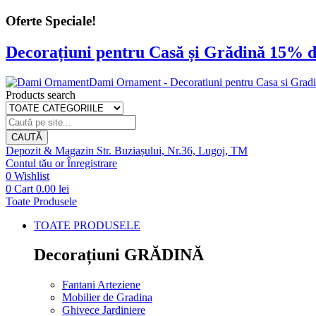
Oferte Speciale!
Decorațiuni pentru Casă și Grădină 15% d
Dami Ornament - Decoratiuni pentru Casa si Grad
Products search
CAUTĂ
Depozit & Magazin
Str. Buziașului, Nr.36, Lugoj, TM
Contul tău
or
Înregistrare
0
Wishlist
0
Cart
0.00
lei
Toate Produsele
TOATE PRODUSELE
Decorațiuni GRĂDINĂ
Fantani Arteziene
Mobilier de Gradina
Ghivece Jardiniere