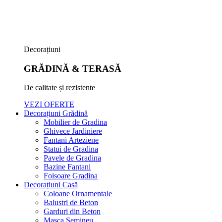
Decorațiuni
GRĂDINĂ & TERASĂ
De calitate și rezistente
VEZI OFERTE
Decorațiuni Grădină
Mobilier de Gradina
Ghivece Jardiniere
Fantani Arteziene
Statui de Gradina
Pavele de Gradina
Bazine Fantani
Foisoare Gradina
Decorațiuni Casă
Coloane Ornamentale
Balustri de Beton
Garduri din Beton
Masca Semineu