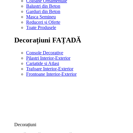
Coloane Ornamentale
Balustri din Beton
Garduri din Beton
Masca Semineu
Reduceri și Oferte
Toate Produsele
Decorațiuni FAȚADĂ
Console Decorative
Pilastri Interior-Exterior
Cariatide si Atlasi
Trafoare Interior-Exterior
Frontoane Interior-Exterior
Decorațiuni