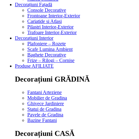
Decorațiuni Fațadă
Console Decorative
Frontoane Interior-Exterior
Cariatide si Atlasi
Pilastri Interior-Exterior
Trafoare Interior-Exterior
Decorațiuni Interior
Plafoniere – Rozete
Scafe Lumina Ambient
Baghete Decorative
Frize – Rilogi – Cornise
Produse AFILIATE
Decorațiuni GRĂDINĂ
Fantani Arteziene
Mobilier de Gradina
Ghivece Jardiniere
Statui de Gradina
Pavele de Gradina
Bazine Fantani
Decorațiuni CASĂ