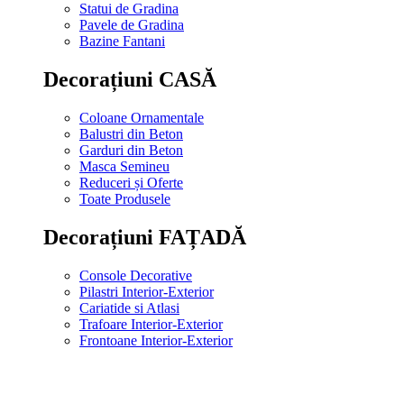
Statui de Gradina
Pavele de Gradina
Bazine Fantani
Decorațiuni CASĂ
Coloane Ornamentale
Balustri din Beton
Garduri din Beton
Masca Semineu
Reduceri și Oferte
Toate Produsele
Decorațiuni FAȚADĂ
Console Decorative
Pilastri Interior-Exterior
Cariatide si Atlasi
Trafoare Interior-Exterior
Frontoane Interior-Exterior