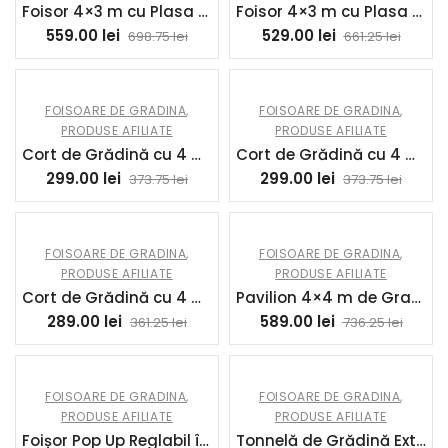
Foisor 4×3 m cu Plasa de Tantari si 2 Intrari, Foisor de Gradina din Metal si PE, Gri Inchis
Foisor 4×3 m cu Plasa de Tantari si 2 Intrari, Foisor de Gradina din Metal si PE, Alb si Negru
559.00
lei
529.00
lei
698.75
lei
661.25
lei
FOISOARE DE GRADINA
,
FOISOARE DE GRADINA
,
PRODUSE AFILIATE
PRODUSE AFILIATE
Cort de Grădină cu 4 Orificii de Drenaj, Funii și Șuruburi, 293×293 cm, Albastru Închis | Aosom Romania
Cort de Grădină cu 4 Orificii de Drenaj, Funii și Șuruburi, 293×293 cm, Verde | Aosom Romania
299.00
lei
299.00
lei
373.75
lei
373.75
lei
FOISOARE DE GRADINA
,
FOISOARE DE GRADINA
,
PRODUSE AFILIATE
PRODUSE AFILIATE
Cort de Grădină cu 4 Orificii de Drenaj, Funii și Șuruburi, 293×293 cm, Alb | Aosom Romania
Pavilion 4×4 m de Gradina Hexagonal cu Pereti din Plasa, 2 Usi si Picioare Reglabile, Pavilion din Metal si Poliester | Aosom Romania
289.00
lei
589.00
lei
361.25
lei
736.25
lei
FOISOARE DE GRADINA
,
FOISOARE DE GRADINA
,
PRODUSE AFILIATE
PRODUSE AFILIATE
Foișor Pop Up Reglabil în Înălțime cu Plasă și Geantă de Transport, 326x326x272 cm, Bej | Aosom Romania
Tonnelă de Grădină Exterior Cadru de Acoperiș Retractabil și Acoperiș Dublu UV50+Impermeabil 3x3m Gri Antracit | Aosom Romania