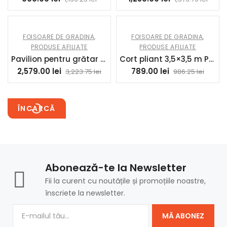
FOISOARE DE GRADINA
,
FOISOARE DE GRADINA
,
PRODUSE AFILIATE
PRODUSE AFILIATE
Pavilion pentru grătar 2,44 x 1,48 m pavilion de grădină cu acoperiș înclinat, pavilion de grădină cu protecție UV50+ Gri închis | Aosom Romania
Cort pliant 3,5×3,5 m Pop-up cu înălțime reglabilă pe 3 niveluri Acoperiș dublu Închidere centrală și husă UPF50+ Kaki | Aosom Romania
2,579.00
lei
789.00
lei
3,223.75
lei
986.25
lei
ÎNCARCĂ
Abonează-te la Newsletter
Fii la curent cu noutățile și promoțiile noastre,
înscriete la newsletter.
MĂ ABONEZ