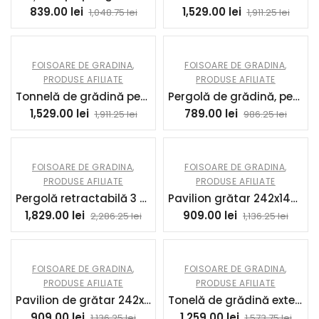
839.00
lei
1,529.00
lei
1,048.75
lei
1,911.25
lei
FOISOARE DE GRADINA
,
FOISOARE DE GRADINA
,
PRODUSE AFILIATE
PRODUSE AFILIATE
Tonnelă de grădină pentru exterior Cadru de acoperiș retractabil și acoperiș dublu UV50+ Impermeabil 3×3 m Crem | Aosom Romania
Pergolă de grădină, pergolă adosată tonelă de grădină cu structură metalică și orificii de drenaj, 3 x 2 m, crem | Aosom Romania
1,529.00
lei
789.00
lei
1,911.25
lei
986.25
lei
FOISOARE DE GRADINA
,
FOISOARE DE GRADINA
,
PRODUSE AFILIATE
PRODUSE AFILIATE
Pergolă retractabilă 3 x 3 m cu draperii, adăpost de grădină din metal pentru terasă și patio Gri Închis | Aosom Romania
Pavilion grătar 242x149x248 cm rezistent la apă ignifug pavilion de grădină cu acoperiș dublu Bej | Aosom Romania
1,829.00
lei
909.00
lei
2,286.25
lei
1,136.25
lei
FOISOARE DE GRADINA
,
FOISOARE DE GRADINA
,
PRODUSE AFILIATE
PRODUSE AFILIATE
Pavilion de grătar 242x149x248 cm rezistent la apă ignifug pavilion de grădină cu acoperiș cu dublu strat Gri | Aosom Romania
Tonelă de grădină exterioară 6×3 m tonelă pliabilă cu panouri anti-UV înălțime reglabilă cu sac de transport bej | Aosom Romania
909.00
lei
1,259.00
lei
1,136.25
lei
1,573.75
lei