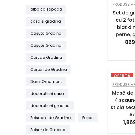
PRODUSE AF
alba ca zapada
Set de gr
cu 2 fot
casa si gradina
blat di
Casuta Gradina
perne, 
869
Casute Gradina
Cort de Gradina
Corturi de Gradina
OFERTĂ
Dami Ornament
PRODUSE AF
Masă de 
decoratiuni casa
4 scaune
decoratiuni gradina
sticlă sec
A
Foisoare de Gradina
Foisor
1,86
Foisor de Gradina