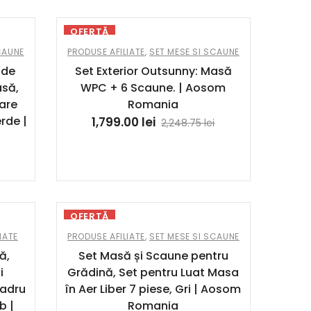
OFERTĂ
CAUNE
PRODUSE AFILIATE
,
SET MESE SI SCAUNE
 de
Set Exterior Outsunny: Masă
asă,
WPC + 6 Scaune. | Aosom
are
Romania
rde |
1,799.00
lei
2,248.75
lei
OFERTĂ
IATE
PRODUSE AFILIATE
,
SET MESE SI SCAUNE
ă,
Set Masă și Scaune pentru
i
Grădină, Set pentru Luat Masa
Cadru
în Aer Liber 7 piese, Gri | Aosom
b |
Romania