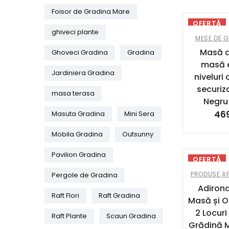
Foisor de Gradina Mare
OFERTĂ
ghiveci plante
MESE DE 
Masă d
Ghoveci Gradina
Gradina
masă e
Jardiniera Gradina
niveluri 
securiza
masa terasa
Negru
46
Masuta Gradina
Mini Sera
Mobila Gradina
Outsunny
Pavilion Gradina
OFERTĂ
PRODUSE AF
Pergole de Gradina
Adiron
Raft Flori
Raft Gradina
Masă și O
2 Locur
Raft Plante
Scaun Gradina
Grădină M