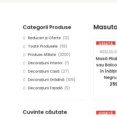
Masuta
Categorii Produse
Reduceri și Oferte
(12)
OFERTĂ
Toate Produsele
(113)
MESE DE 
Produse Afiliate
(3200)
Masă Plia
Decorațiuni Interior
(1)
sau Balco
în Înăl
Decorațiuni Casă
(27)
Negru
Decorațiuni Grădină
(109)
25
Decorațiuni Fațadă
(5)
Cuvinte căutate
OFERTĂ