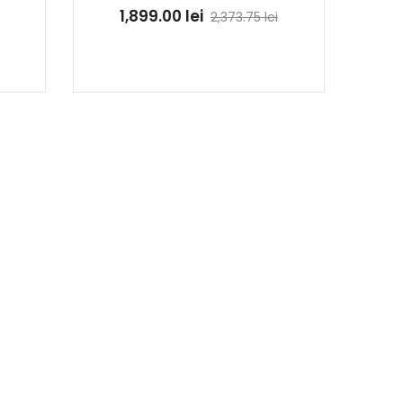
1,899.00
lei
2,373.75
lei