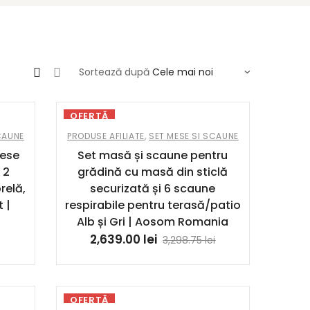
Sortează după
OFERTĂ
CAUNE
PRODUSE AFILIATE
,
SET MESE SI SCAUNE
iese
Set masă și scaune pentru
 2
grădină cu masă din sticlă
relă,
securizată și 6 scaune
 |
respirabile pentru terasă/patio
Alb și Gri | Aosom Romania
2,639.00
lei
3,298.75
lei
OFERTĂ