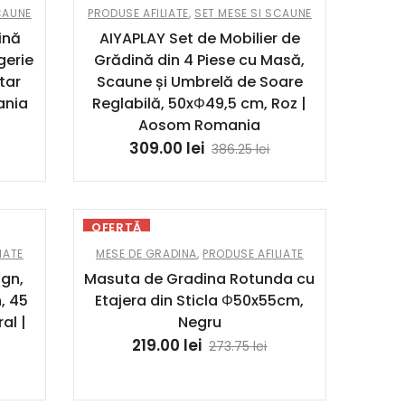
CAUNE
PRODUSE AFILIATE
,
SET MESE SI SCAUNE
ină
AIYAPLAY Set de Mobilier de
gerie
Grădină din 4 Piese cu Masă,
ătar
Scaune și Umbrelă de Soare
ania
Reglabilă, 50xΦ49,5 cm, Roz |
Aosom Romania
309.00
lei
386.25
lei
OFERTĂ
IATE
MESE DE GRADINA
,
PRODUSE AFILIATE
gn,
Masuta de Gradina Rotunda cu
, 45
Etajera din Sticla Φ50x55cm,
al |
Negru
219.00
lei
273.75
lei