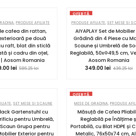
OFERTĂ
GRADINA
,
PRODUSE AFILIATE
PRODUSE AFILIATE
,
SET MESE SI S
e cafea din rattan,
AIYAPLAY Set de Mobilier
xterioară pe două
Grădină din 4 Piese cu M
cu raft, blat din sticlă
Scaune și Umbrelă de So
tă și cadru din oțel,
Reglabilă, 50xΦ49,5 cm, Ve
 | Aosom Romania
Aosom Romania
9.00
lei
349.00
lei
586.25
lei
436.25
lei
OFERTĂ
ILIATE
,
SET MESE SI SCAUNE
MESE DE GRADINA
,
PRODUSE AFIL
dack Gartenstuhl cu
Măsuță de Cafea Pliabil
rificiu pentru Umbrelă,
Reglabilă pe Înălțime ș
i Scaun Grupa pentru
Portabilă, cu Blat HDPE și 
obilier Exterior pentru
Metalic, 76x50x74 cm, Al