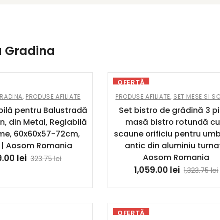
 Gradina
OFERTĂ
GRADINA
,
PRODUSE AFILIATE
PRODUSE AFILIATE
,
SET MESE SI S
bilă pentru Balustradă
Set bistro de grădină 3 p
n, din Metal, Reglabilă
masă bistro rotundă cu
țime, 60x60x57-72cm,
scaune orificiu pentru umb
 | Aosom Romania
antic din aluminiu turnat
Aosom Romania
9.00
lei
323.75
lei
1,059.00
lei
1,323.75
lei
OFERTĂ