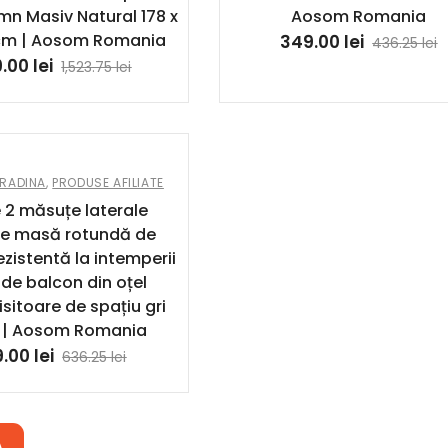
mn Masiv Natural 178 x
Aosom Romania
 cm | Aosom Romania
349.00
lei
436.25
lei
9.00
lei
1,523.75
lei
GRADINA
,
PRODUSE AFILIATE
 2 măsuțe laterale
ile masă rotundă de
ezistentă la intemperii
de balcon din oțel
itoare de spațiu gri
s | Aosom Romania
9.00
lei
636.25
lei
Ă