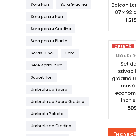
Sera Flori
Sera Gradina
Balcon Le
87 x 92
Sera pentru Flori
1,21
Sera pentru Gradina
Sera pentru Plante
OFERTĂ
Seras Tunel
Sere
MESE DE 
Set de
Sere Agricultura
stivab
Suport Flori
grădină r
masă 
Umbrela de Soare
economis
închi
Umbrela de Soare Gradina
50
Umbrela Patrata
Umbrele de Gradina
ÎNCARC