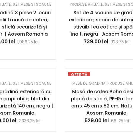
ILIATE
,
SET MESE SI SCAUNE
PRODUSE AFILIATE
,
SET MESE SI S
ădină 3 piese 2 locuri
Set de 4 scaune de grăd
olii 1 masă de cafea,
exterioare, scaun de sufra
n sticlă securizată și
stivuibil cu cotiere și sp
gri | Aosom Romania
înalt, negru | Aosom Rom
.00
lei
739.00
lei
1,086.25
lei
923.75
lei
OFERTĂ
ILIATE
,
SET MESE SI SCAUNE
MESE DE GRADINA
,
PRODUSE AFIL
grădină exterioară cu
Masă de cafea Boho desi
 empilabile, blat din
placă de sticlă, PE-Rattan
urizată 140 cm, negru |
cm x 45 cm x 52 cm, Natur
osom Romania
Aosom Romania
9.00
lei
529.00
lei
2,336.25
lei
661.25
lei