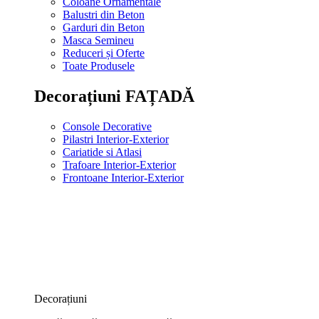
Coloane Ornamentale
Balustri din Beton
Garduri din Beton
Masca Semineu
Reduceri și Oferte
Toate Produsele
Decorațiuni FAȚADĂ
Console Decorative
Pilastri Interior-Exterior
Cariatide si Atlasi
Trafoare Interior-Exterior
Frontoane Interior-Exterior
Decorațiuni