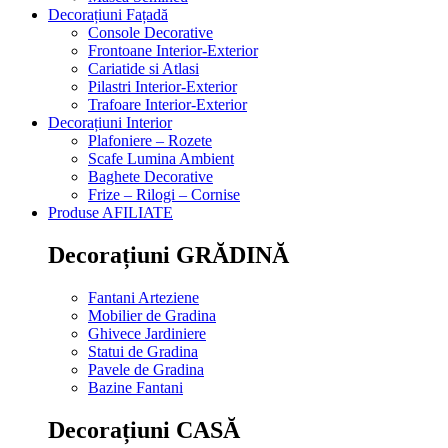
Decorațiuni Fațadă
Console Decorative
Frontoane Interior-Exterior
Cariatide si Atlasi
Pilastri Interior-Exterior
Trafoare Interior-Exterior
Decorațiuni Interior
Plafoniere – Rozete
Scafe Lumina Ambient
Baghete Decorative
Frize – Rilogi – Cornise
Produse AFILIATE
Decorațiuni GRĂDINĂ
Fantani Arteziene
Mobilier de Gradina
Ghivece Jardiniere
Statui de Gradina
Pavele de Gradina
Bazine Fantani
Decorațiuni CASĂ