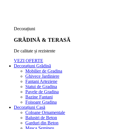
Decorațiuni
GRĂDINĂ & TERASĂ
De calitate și rezistente
VEZI OFERTE
Decorațiuni Grădină
Mobilier de Gradina
Ghivece Jardiniere
Fantani Arteziene
Statui de Gradina
Pavele de Gradina
Bazine Fantani
Foisoare Gradina
Decorațiuni Casă
Coloane Ornamentale
Balustri de Beton
Garduri din Beton
Masca Semineu