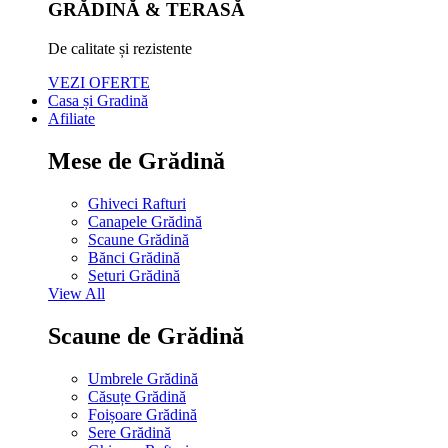
GRĂDINĂ & TERASĂ
De calitate și rezistente
VEZI OFERTE
Casa și Gradină
Afiliate
Mese de Grădină
Ghiveci Rafturi
Canapele Grădină
Scaune Grădină
Bănci Grădină
Seturi Grădină
View All
Scaune de Grădină
Umbrele Grădină
Căsuțe Grădină
Foișoare Grădină
Sere Grădină