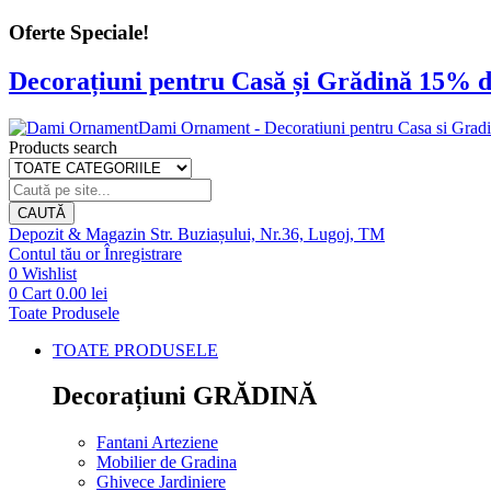
Oferte Speciale!
Decorațiuni pentru Casă și Grădină 15% d
Dami Ornament - Decoratiuni pentru Casa si Grad
Products search
CAUTĂ
Depozit & Magazin
Str. Buziașului, Nr.36, Lugoj, TM
Contul tău
or
Înregistrare
0
Wishlist
0
Cart
0.00
lei
Toate Produsele
TOATE PRODUSELE
Decorațiuni GRĂDINĂ
Fantani Arteziene
Mobilier de Gradina
Ghivece Jardiniere