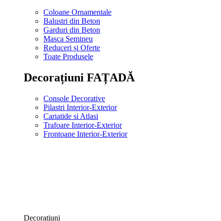
Coloane Ornamentale
Balustri din Beton
Garduri din Beton
Masca Semineu
Reduceri și Oferte
Toate Produsele
Decorațiuni FAȚADĂ
Console Decorative
Pilastri Interior-Exterior
Cariatide si Atlasi
Trafoare Interior-Exterior
Frontoane Interior-Exterior
Decorațiuni