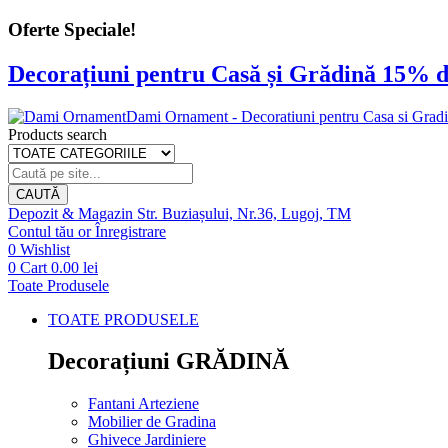
Oferte Speciale!
Decorațiuni pentru Casă și Grădină 15% d
Dami Ornament - Decoratiuni pentru Casa si Grad
Products search
CAUTĂ
Depozit & Magazin
Str. Buziașului, Nr.36, Lugoj, TM
Contul tău
or
Înregistrare
0
Wishlist
0
Cart
0.00
lei
Toate Produsele
TOATE PRODUSELE
Decorațiuni GRĂDINĂ
Fantani Arteziene
Mobilier de Gradina
Ghivece Jardiniere