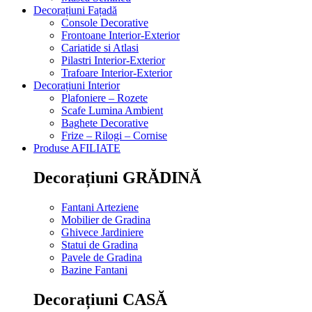
Decorațiuni Fațadă
Console Decorative
Frontoane Interior-Exterior
Cariatide si Atlasi
Pilastri Interior-Exterior
Trafoare Interior-Exterior
Decorațiuni Interior
Plafoniere – Rozete
Scafe Lumina Ambient
Baghete Decorative
Frize – Rilogi – Cornise
Produse AFILIATE
Decorațiuni GRĂDINĂ
Fantani Arteziene
Mobilier de Gradina
Ghivece Jardiniere
Statui de Gradina
Pavele de Gradina
Bazine Fantani
Decorațiuni CASĂ