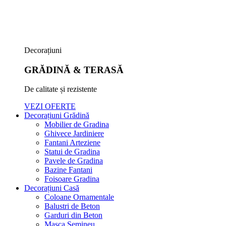
Decorațiuni
GRĂDINĂ & TERASĂ
De calitate și rezistente
VEZI OFERTE
Decorațiuni Grădină
Mobilier de Gradina
Ghivece Jardiniere
Fantani Arteziene
Statui de Gradina
Pavele de Gradina
Bazine Fantani
Foisoare Gradina
Decorațiuni Casă
Coloane Ornamentale
Balustri de Beton
Garduri din Beton
Masca Semineu