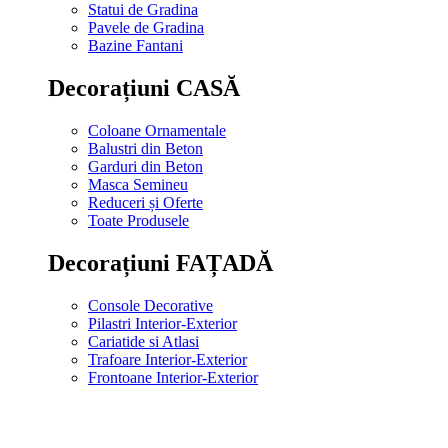
Statui de Gradina
Pavele de Gradina
Bazine Fantani
Decorațiuni CASĂ
Coloane Ornamentale
Balustri din Beton
Garduri din Beton
Masca Semineu
Reduceri și Oferte
Toate Produsele
Decorațiuni FAȚADĂ
Console Decorative
Pilastri Interior-Exterior
Cariatide si Atlasi
Trafoare Interior-Exterior
Frontoane Interior-Exterior