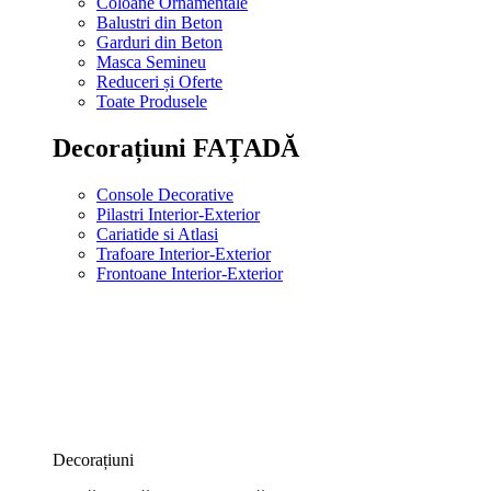
Coloane Ornamentale
Balustri din Beton
Garduri din Beton
Masca Semineu
Reduceri și Oferte
Toate Produsele
Decorațiuni FAȚADĂ
Console Decorative
Pilastri Interior-Exterior
Cariatide si Atlasi
Trafoare Interior-Exterior
Frontoane Interior-Exterior
Decorațiuni