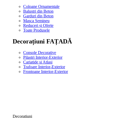
Coloane Ornamentale
Balustri din Beton
Garduri din Beton
Masca Semineu
Reduceri și Oferte
Toate Produsele
Decorațiuni FAȚADĂ
Console Decorative
Pilastri Interior-Exterior
Cariatide si Atlasi
Trafoare Interior-Exterior
Frontoane Interior-Exterior
Decorațiuni