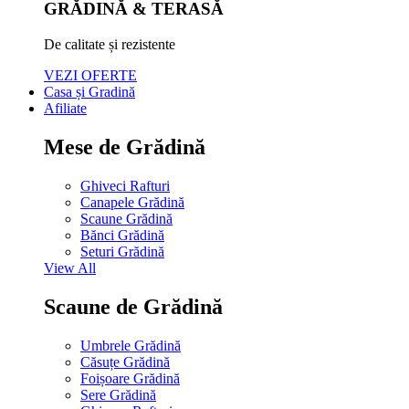
GRĂDINĂ & TERASĂ
De calitate și rezistente
VEZI OFERTE
Casa și Gradină
Afiliate
Mese de Grădină
Ghiveci Rafturi
Canapele Grădină
Scaune Grădină
Bănci Grădină
Seturi Grădină
View All
Scaune de Grădină
Umbrele Grădină
Căsuțe Grădină
Foișoare Grădină
Sere Grădină