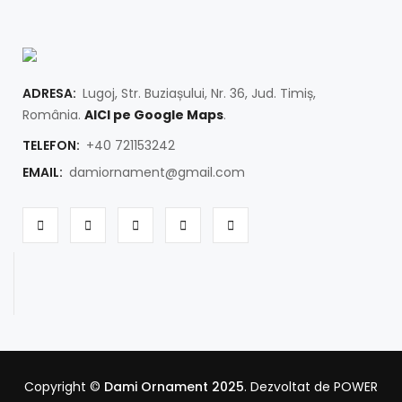
ADRESA:
Lugoj, Str. Buziașului, Nr. 36, Jud. Timiș,
România.
AICI pe Google Maps
.
TELEFON:
+40 721153242
EMAIL:
damiornament@gmail.com
Copyright ©
Dami Ornament 2025
. Dezvoltat de POWER