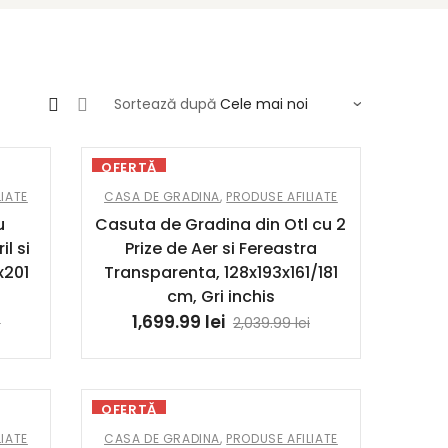
Sortează după
OFERTĂ
IATE
CASA DE GRADINA
,
PRODUSE AFILIATE
u
Casuta de Gradina din Otl cu 2
l si
Prize de Aer si Fereastra
x201
Transparenta, 128x193x161/181
cm, Gri inchis
1,699.99
lei
i
2,039.99
lei
OFERTĂ
IATE
CASA DE GRADINA
,
PRODUSE AFILIATE