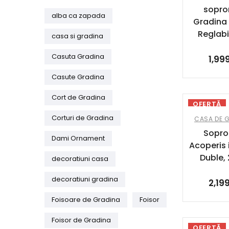
sopro
alba ca zapada
Gradina 
Reglabi
casa si gradina
Casuta Gradina
1,99
Casute Gradina
Cort de Gradina
OFERTĂ
Corturi de Gradina
CASA DE 
Sopro
Dami Ornament
Acoperis i
Duble,
decoratiuni casa
decoratiuni gradina
2,19
Foisoare de Gradina
Foisor
Foisor de Gradina
OFERTĂ