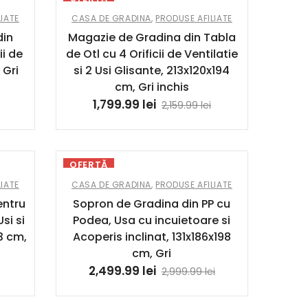
IATE
CASA DE GRADINA
,
PRODUSE AFILIATE
din
Magazie de Gradina din Tabla
ii de
de Otl cu 4 Orificii de Ventilatie
 Gri
si 2 Usi Glisante, 213x120x194
cm, Gri inchis
1,799.99
lei
2,159.99
lei
OFERTĂ
IATE
CASA DE GRADINA
,
PRODUSE AFILIATE
entru
Sopron de Gradina din PP cu
si si
Podea, Usa cu incuietoare si
33 cm,
Acoperis inclinat, 131x186x198
cm, Gri
2,499.99
lei
2,999.99
lei