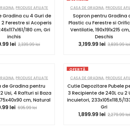
GRADINA
,
PRODUSE AFILIATE
CASA DE GRADINA
,
PRODUSE AFIL
 Gradina cu 4 Guri de
Sopron pentru Gradina 
, 2 Ferestre si Acoperis
Plastic cu Ferestre si Orific
246x117x161/180 cm, Gri
Ventilatie, 190x191x215 cm,
inchis
Deschis
9.99
lei
3,199.99
lei
2,339.99
lei
3,839.99
lei
OFERTĂ
GRADINA
,
PRODUSE AFILIATE
CASA DE GRADINA
,
PRODUSE AFIL
 de Gradina pentru
Cutie Depozitare Pubele p
2 Usi, 4 Rafturi si Baza
3 Recipiente de 240L cu 2 U
 75x40x90 cm, Natural
incuietori, 233x105x118,5/1
Gri
9.99
lei
695.99
lei
1,899.99
lei
2,279.99
lei