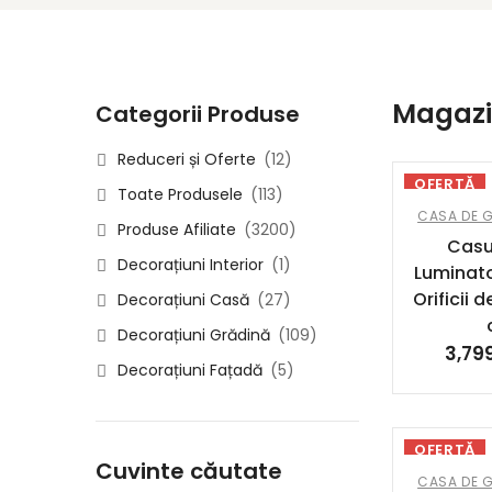
Magazi
Categorii Produse
Reduceri și Oferte
(12)
OFERTĂ
Toate Produsele
(113)
CASA DE 
Produse Afiliate
(3200)
Casu
Decorațiuni Interior
(1)
Luminator
Orificii 
Decorațiuni Casă
(27)
Decorațiuni Grădină
(109)
3,79
Decorațiuni Fațadă
(5)
OFERTĂ
Cuvinte căutate
CASA DE 