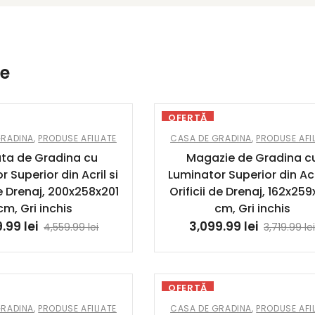
e
OFERTĂ
GRADINA
,
PRODUSE AFILIATE
CASA DE GRADINA
,
PRODUSE AFIL
ta de Gradina cu
Magazie de Gradina c
 Superior din Acril si
Luminator Superior din Acri
de Drenaj, 200x258x201
Orificii de Drenaj, 162x259
cm, Gri inchis
cm, Gri inchis
9.99
lei
3,099.99
lei
4,559.99
lei
3,719.99
le
OFERTĂ
GRADINA
,
PRODUSE AFILIATE
CASA DE GRADINA
,
PRODUSE AFIL