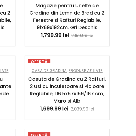
de
Magazie pentru Unelte de
 cu 2
Gradina din Lemn de Brad cu 2
bile,
Ferestre si Rafturi Reglabile,
is
91x69x192cm, Gri Deschis
1,799.99
lei
2,159.99
lei
OFERTĂ
IATE
CASA DE GRADINA
,
PRODUSE AFILIATE
cu
Casuta de Gradina cu 2 Rafturi,
sante
2 Usi cu incuietoare si Picioare
erde
Reglabile, 116.5x57x159/167 cm,
Maro si Alb
1,699.99
lei
2,039.99
lei
OFERTĂ