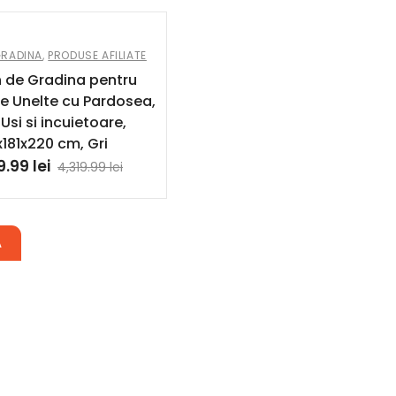
GRADINA
,
PRODUSE AFILIATE
 de Gradina pentru
e Unelte cu Pardosea,
Usi si incuietoare,
x181x220 cm, Gri
9.99
lei
4,319.99
lei
Ă