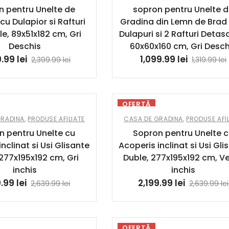
n pentru Unelte de
sopron pentru Unelte 
cu Dulapior si Rafturi
Gradina din Lemn de Brad
le, 89x51x182 cm, Gri
Dulapuri si 2 Rafturi Detasa
Deschis
60x60x160 cm, Gri Desch
9.99
lei
1,099.99
lei
2,399.99
lei
1,319.99
lei
OFERTĂ
GRADINA
,
PRODUSE AFILIATE
CASA DE GRADINA
,
PRODUSE AFIL
n pentru Unelte cu
Sopron pentru Unelte 
nclinat si Usi Glisante
Acoperis inclinat si Usi Gli
 277x195x192 cm, Gri
Duble, 277x195x192 cm, V
inchis
inchis
9.99
lei
2,199.99
lei
2,639.99
lei
2,639.99
lei
OFERTĂ