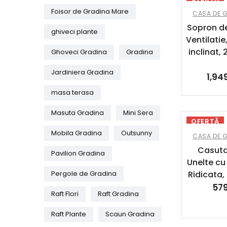
Foisor de Gradina Mare
CASA DE 
Sopron de
ghiveci plante
Ventilatie
inclinat, 
Ghoveci Gradina
Gradina
Jardiniera Gradina
1,94
masa terasa
Masuta Gradina
Mini Sera
OFERTĂ
Mobila Gradina
Outsunny
CASA DE 
Casuta
Pavilion Gradina
Unelte cu 
Pergole de Gradina
Ridicata,
57
Raft Flori
Raft Gradina
Raft Plante
Scaun Gradina