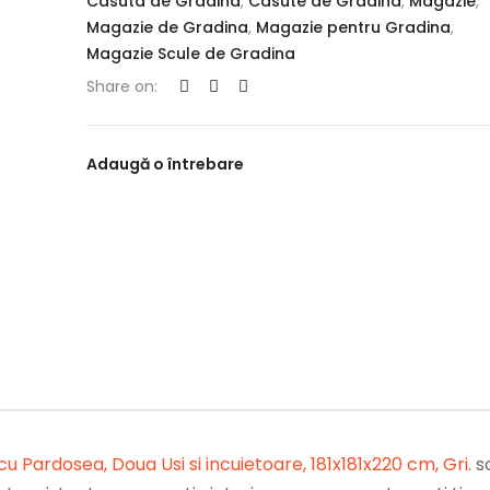
Casuta de Gradina
,
Casute de Gradina
,
Magazie
,
Magazie de Gradina
,
Magazie pentru Gradina
,
Magazie Scule de Gradina
Share on:
Adaugă o întrebare
 Pardosea, Doua Usi si incuietoare, 181x181x220 cm, Gri
.
s