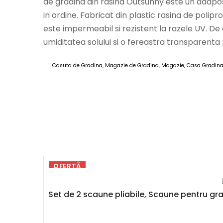
de gradina din rasina Outsunny este un adapost
in ordine. Fabricat din plastic rasina de polip
este impermeabil si rezistent la razele UV. D
umiditatea solului si o fereastra transparenta
Casuta de Gradina, Magazie de Gradina, Magazie, Casa Gradina
AOSO
OFERTĂ
Set de 2 scaune pliabile, Scaune pentru gra