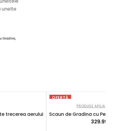
 uneltele
u unelte
u Gradina,
OFERTĂ
PRODUSE AFILIATE
,
SCAUNE D
te trecerea aerului
Scaun de Gradina cu Perna Groas
329.99
lei
412.4