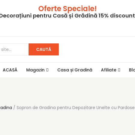
Oferte Speciale!
Decorațiuni pentru Casă și Grădină 15% discount
CAUTĂ
ACASĂ
Magazin
Casa și Gradină
Afiliate
Bl
radina
Sopron de Gradina pentru Depozitare Unelte cu Pardosea, 