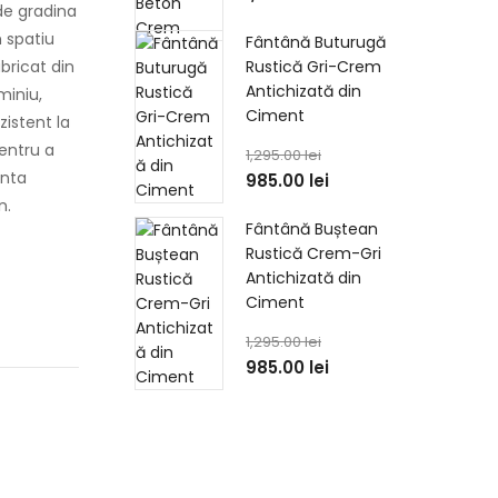
 de gradina
 spatiu
Fântână Buturugă
abricat din
Rustică Gri-Crem
Antichizată din
miniu,
Ciment
zistent la
entru a
1,295.00
lei
enta
985.00
lei
n.
Fântână Buștean
Rustică Crem-Gri
Antichizată din
Ciment
1,295.00
lei
985.00
lei