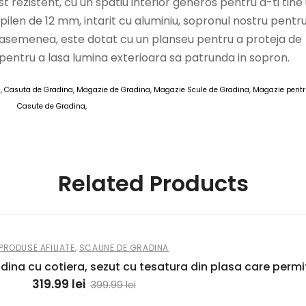
 rezistent, cu un spatiu interior generos pentru a-ti tine
ropilen de 12 mm, intarit cu aluminiu, sopronul nostru pentr
e asemenea, este dotat cu un planseu pentru a proteja de
 pentru a lasa lumina exterioara sa patrunda in sopron.
, Casuta de Gradina, Magazie de Gradina, Magazie Scule de Gradina, Magazie pentr
Casute de Gradina,
M Casute de Gradina 10 MAI 2025
Related Products
PRODUSE AFILIATE
,
SCAUNE DE GRADINA
dina cu cotiera, sezut cu tesatura din plasa care permi
319.99
lei
399.99
lei