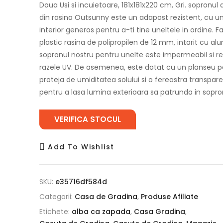
Doua Usi si incuietoare, 181x181x220 cm, Gri. sopronul
din rasina Outsunny este un adapost rezistent, cu un
interior generos pentru a-ti tine uneltele in ordine. F
plastic rasina de polipropilen de 12 mm, intarit cu alu
sopronul nostru pentru unelte este impermeabil si re
razele UV. De asemenea, este dotat cu un planseu p
proteja de umiditatea solului si o fereastra transpar
pentru a lasa lumina exterioara sa patrunda in sopro
VERIFICA STOCUL
Add To Wishlist
SKU:
e35716df584d
Categorii:
Casa de Gradina
,
Produse Afiliate
Etichete:
alba ca zapada
,
Casa Gradina
,