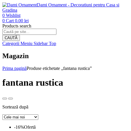
Dami Ornament - Decoratiuni pentru Casa si
Gradina
0
Wishlist
0
Cart
0.00
lei
Products search
CAUTĂ
Categorii
Meniu
Sidebar
Top
Magazin
Prima pagină
Produse etichetate „fantana rustica”
fantana rustica
Sortează după
-16%
Ofertă