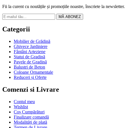
Fii la curent cu noutățile și promoțiile noastre, înscriete la newsletter.
MĂ ABONEZ
Categorii
Mobilier de Grădină
Ghivece Jardiniere
Fântâni Arteziene
Statui de Gradină
Pavele de Gradină
Balustri de Beton
Coloane Ornamentale
Reduceri și Oferte
Comenzi si Livrare
Contul meu
Wishlist
Coș Cumpărături
Finalizare comandă
Modalități de plată
Termen de Livrare