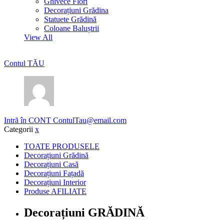
Ghivece Flori
Decorațiuni Grădina
Statuete Grădină
Coloane Baluștrii
View All
Contul TĂU
Intră în CONT
ContulTau@email.com
Categorii
x
TOATE PRODUSELE
Decorațiuni Grădină
Decorațiuni Casă
Decorațiuni Fațadă
Decorațiuni Interior
Produse AFILIATE
Decorațiuni GRĂDINĂ