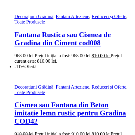
Decorațiuni Grădină
,
Fantani Arteziene
,
Reduceri și Oferte
,
Toate Produsele
Fantana Rustica sau Cismea de
Gradina din Ciment cod008
968.00
lei
Prețul inițial a fost: 968.00 lei.
810.00
lei
Prețul
curent este: 810.00 lei.
-11%
Ofertă
Decorațiuni Grădină
,
Fantani Arteziene
,
Reduceri și Oferte
,
Toate Produsele
Cismea sau Fantana din Beton
imitatie lemn rustic pentru Gradina
COD42
910.00
lei
Prețul inițial a fost: 910.00 lei.
810.00
lei
Prețul