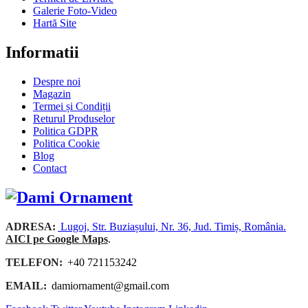
Galerie Foto-Video
Hartă Site
Informatii
Despre noi
Magazin
Termei și Condiții
Returul Produselor
Politica GDPR
Politica Cookie
Blog
Contact
ADRESA:
Lugoj, Str. Buziașului, Nr. 36, Jud. Timiș, România.
AICI pe Google Maps
.
TELEFON:
+40 721153242
EMAIL:
damiornament@gmail.com