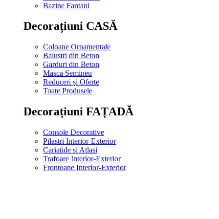
Bazine Fantani
Decorațiuni CASĂ
Coloane Ornamentale
Balustri din Beton
Garduri din Beton
Masca Semineu
Reduceri și Oferte
Toate Produsele
Decorațiuni FAȚADĂ
Console Decorative
Pilastri Interior-Exterior
Cariatide si Atlasi
Trafoare Interior-Exterior
Frontoane Interior-Exterior