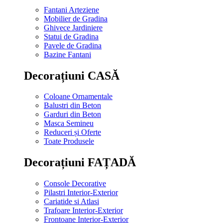
Fantani Arteziene
Mobilier de Gradina
Ghivece Jardiniere
Statui de Gradina
Pavele de Gradina
Bazine Fantani
Decorațiuni CASĂ
Coloane Ornamentale
Balustri din Beton
Garduri din Beton
Masca Semineu
Reduceri și Oferte
Toate Produsele
Decorațiuni FAȚADĂ
Console Decorative
Pilastri Interior-Exterior
Cariatide si Atlasi
Trafoare Interior-Exterior
Frontoane Interior-Exterior