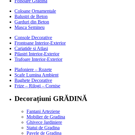
Foisoare Gradina
Coloane Ornamentale
Balustri de Beton
Garduri din Beton
Masca Semineu
Console Decorative
Frontoane Interior-Exterior
Cariatide si Atlasi
Pilastri Interior-Exterior
Trafoare Interior-Exterior
Plafoniere – Rozete
Scafe Lumina Ambient
Baghete Decorative
Frize – Rilogi – Cornise
Decorațiuni GRĂDINĂ
Fantani Arteziene
Mobilier de Gradina
Ghivece Jardiniere
Statui de Gradina
Pavele de Gradina