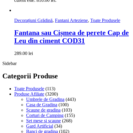
curent este: 810.00 lei.
Decorațiuni Grădină
,
Fantani Arteziene
,
Toate Produsele
Fantana sau Cișmea de perete Cap de
Leu din ciment COD31
289.00
lei
Sidebar
Categorii Produse
Toate Produsele
(113)
Produse Afiliate
(3200)
Umbrele de Gradina
(443)
Casa de Gradina
(100)
Scaune de gradina
(103)
Corturi de Camping
(155)
Set mese si scaune
(268)
Gard Artificial
(34)
Banci de gradina
(102)