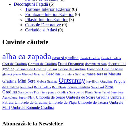
Decorațiuni Fațadă
(5)
Trafoare Interior-Exterior
(0)
Frontoane Interior-Exterior
(0)
Pilastri Interior-Exterior
(3)
Console Decorative
(0)
Cariatide si Atlasi
(0)
Cuvinte căutate
alba ca zapada
casa si gradina
Casuta Gradina
Casute Gradina
Dami Ornament
decoratiuni
Cort de Gradina
Corturi de Gradina
decoratiuni casa
gradina
Foisoare de Gradina
Foisor
Foisor de Gradina
Foisor de Gradina Mare
Gradina
masa terasa
Masuta
ghiveci plante
Ghoveci Gradina
Jardiniera Gradina
Outsunny
Mini Sera
Gradina
Pavilion Gradina
Pergole
Mobila Gradina
Sera
de Gradina
Scaun Gradina
Raft Flori
Raft Gradina
Raft Plante
Sera Flori
Gradina
Sera pentru Flori
Sera pentru Gradina
Sera pentru Plante
Seras Tunel
Sere
Sere
Umbrela de Soare
Umbrela de Soare Gradina
Umbrela
Agricultura
Suport Flori
Patrata
Umbrele de Gradina
Umbrele de Plaja
Umbrele de Terasa
Umbrele
Mari
Umbrele Rotunde Gradina
Abonează-te la Newsletter