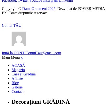
Facebook
Twitter
Youtube
Instagram
Linkedin
Copyright ©
Dami Ornament 2025
. Dezvoltat de POWER MEDIA
FX. Toate drepturile rezervate
Contul TĂU
Intră în CONT
ContulTau@email.com
Main Menu
x
ACASĂ
Magazin
Casa și Gradină
Afiliate
Blog
Galerie
Contact
Decorațiuni GRĂDINĂ