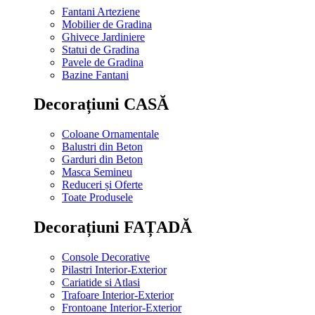
Fantani Arteziene
Mobilier de Gradina
Ghivece Jardiniere
Statui de Gradina
Pavele de Gradina
Bazine Fantani
Decorațiuni CASĂ
Coloane Ornamentale
Balustri din Beton
Garduri din Beton
Masca Semineu
Reduceri și Oferte
Toate Produsele
Decorațiuni FAȚADĂ
Console Decorative
Pilastri Interior-Exterior
Cariatide si Atlasi
Trafoare Interior-Exterior
Frontoane Interior-Exterior