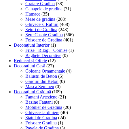
Gratare Gradina
(38)
Canapele de gradina
(31)
Hamace
(35)
Mese de gradina
(208)
Ghivece si Rafturi
(468)
Seturi de Gradina
(248)
Sere Casute Gradina
(566)
Foisoare de Gradina
(401)
Decorațiuni Interior
(1)
Frize - Rilogi - Cornise
(1)
Baghete Decorative
(0)
Reduceri și Oferte
(12)
Decorațiuni Casă
(27)
Coloane Ornamentale
(4)
Balustri de Beton
(5)
Garduri din Beton
(0)
Masca Semineu
(0)
Decorațiuni Grădină
(109)
Fantani Arteziene
(21)
Bazine Fantani
(0)
Mobilier de Gradina
(20)
Ghivece Jardiniere
(40)
Statui de Gradina
(24)
Foisoare Gradina
(1)
Pavele de Gradina
(3)