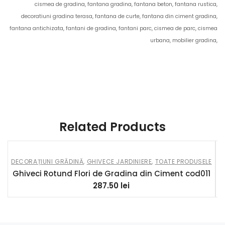
cismea de gradina, fantana gradina, fantana beton, fantana rustica,
decoratiuni gradina terasa, fantana de curte, fantana din ciment gradina,
fantana antichizata, fantani de gradina, fantani parc, cismea de parc, cismea
urbana, mobilier gradina,
Related Products
DECORAȚIUNI GRĂDINĂ
,
GHIVECE JARDINIERE
,
TOATE PRODUSELE
D
Ghiveci Rotund Flori de Gradina din Ciment cod011
287.50
lei