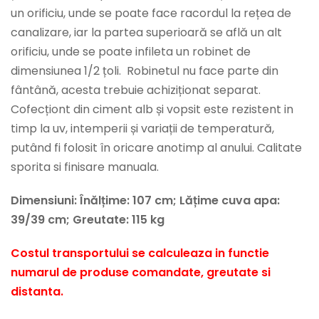
un orificiu, unde se poate face racordul la rețea de
canalizare, iar la partea superioară se află un alt
orificiu, unde se poate infileta un robinet de
dimensiunea 1/2 țoli. Robinetul nu face parte din
fântână, acesta trebuie achiziționat separat.
Cofecționt din ciment alb și vopsit este rezistent in
timp la uv, intemperii și variații de temperatură,
putând fi folosit în oricare anotimp al anului. Calitate
sporita si finisare manuala.
Dimensiuni: Înălțime: 107 cm; Lățime cuva apa:
39/39 cm; Greutate: 115 kg
Costul transportului se calculeaza in functie
numarul de produse comandate, greutate si
distanta.