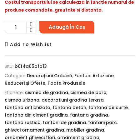
Costul transportului se calculeaza in functie numarul de
produse comandate, greutate si distanta.
Adaugă În Coș
Add To Wishlist
SKU:
b6f4a65bfb13
Categorii:
Decorațiuni Grădină
,
Fantani Arteziene
,
Reduceri și Oferte
,
Toate Produsele
Etichete:
cismea de gradina
,
cismea de parc
,
cismea urbana
,
decoratiuni gradina terasa
,
fantana antichizata
,
fantana beton
,
fantana de curte
,
fantana din ciment gradina
,
fantana gradina
,
fantana rustica
,
fantani de gradina
,
fantani parc
,
ghiveci ornament gradina
,
mobilier gradina
,
ornament ghiveci flori
,
ornament gradina
,