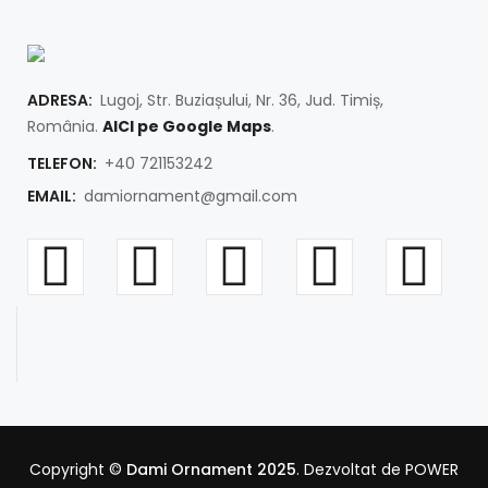
ADRESA:
Lugoj, Str. Buziașului, Nr. 36, Jud. Timiș,
România.
AICI pe Google Maps
.
TELEFON:
+40 721153242
EMAIL:
damiornament@gmail.com
Copyright ©
Dami Ornament 2025
. Dezvoltat de POWER