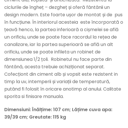
ciclurile de îngheț – dezgheț și oferă fântânii un
design modern. Este foarte ușor de montat și de pus
în funcțiune. În interiorul acesteia este încorporată o
țeavă henco, la partea inferioară a cișmelei se află
un orificiu, unde se poate face racordul la rețea de
canalizare, iar la partea superioară se află un alt
orificiu, unde se poate infileta un robinet de
dimensiunea 1/2 țoli. Robinetul nu face parte din
fântână, acesta trebuie achiziționat separat.
Cofecționt din ciment alb și vopsit este rezistent in
timp la uv, intemperii și variații de temperatură,
putând fi folosit în oricare anotimp al anului. Calitate
sporita si finisare manuala.
Dimensiuni: Înălțime: 107 cm; Lățime cuva apa:
39/39 cm; Greutate: 115 kg