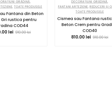
ORAȚIUNI GRĂDINĂ
,
DECORAȚIUNI GRĂDINĂ
,
TEZIENE
,
TOATE PRODUSELE
FANTANI ARTEZIENE
,
REDUCERI ȘI 
TOATE PRODUSELE
au Fantana din Beton
Cismea sau Fantana rustic
 Gri rustica pentru
Beton Crem pentru Grad
radina COD44
COD40
0.00
lei
910.00
lei
810.00
lei
910.00
lei