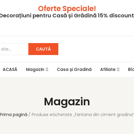
Oferte Speciale!
Decorațiuni pentru Casă și Grădină 15% discount
CAUTĂ
ACASĂ
Magazin
Casa și Gradină
Afiliate
Bl
Magazin
Prima pagină
Produse etichetate „fantana din ciment gradina