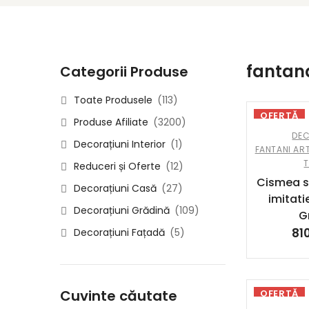
fantan
Categorii Produse
Toate Produsele
(113)
OFERTĂ
Produse Afiliate
(3200)
DEC
Decorațiuni Interior
(1)
FANTANI ART
Reduceri și Oferte
(12)
Cismea s
Decorațiuni Casă
(27)
imitati
Decorațiuni Grădină
(109)
G
81
Decorațiuni Fațadă
(5)
Cuvinte căutate
OFERTĂ