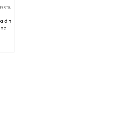
OFERTE
,
a din
ina