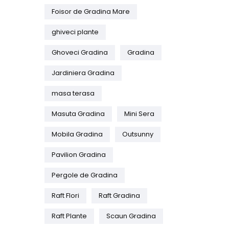
Foisor de Gradina Mare
ghiveci plante
Ghoveci Gradina
Gradina
Jardiniera Gradina
masa terasa
Masuta Gradina
Mini Sera
Mobila Gradina
Outsunny
Pavilion Gradina
Pergole de Gradina
Raft Flori
Raft Gradina
Raft Plante
Scaun Gradina