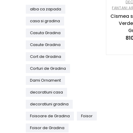
DEC
FANTANI AR
alba ca zapada
Cismea s
casa si gradina
Verde
G
Casuta Gradina
81
Casute Gradina
Cort de Gradina
Corturi de Gradina
Dami Ornament
decoratiuni casa
decoratiuni gradina
Foisoare de Gradina
Foisor
Foisor de Gradina