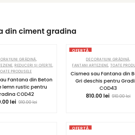
a din ciment gradina
OFERTĂ
ORAȚIUNI GRĂDINĂ
,
DECORAȚIUNI GRĂDINĂ
,
EZIENE
,
REDUCERI ȘI OFERTE
,
FANTANI ARTEZIENE
,
TOATE PROD
TOATE PRODUSELE
Cismea sau Fantana din 
au Fantana din Beton
Gri deschis pentru Grad
e lemn rustic pentru
COD43
radina COD42
810.00
lei
910.00
lei
0.00
lei
910.00
lei
OFERTĂ