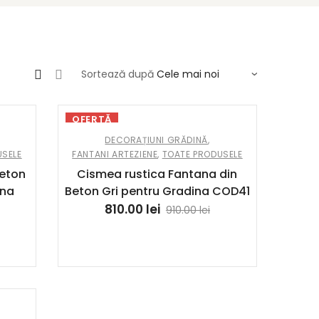
Sortează după
OFERTĂ
DECORAȚIUNI GRĂDINĂ
,
USELE
FANTANI ARTEZIENE
,
TOATE PRODUSELE
Beton
Cismea rustica Fantana din
ina
Beton Gri pentru Gradina COD41
810.00
lei
910.00
lei