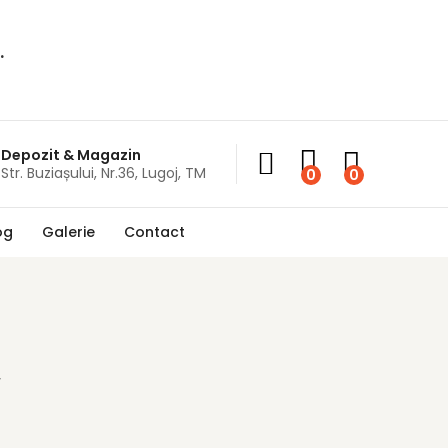
.
Depozit & Magazin
Str. Buziașului, Nr.36, Lugoj, TM
0
0
og
Galerie
Contact
”