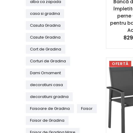
Bancă d
alba ca zapada
împletit
casa si gradina
perne 
pentru ba
Casuta Gradina
A
829
Casute Gradina
Cort de Gradina
Corturi de Gradina
OFERTĂ
Dami Ornament
decoratiuni casa
decoratiuni gradina
Foisoare de Gradina
Foisor
Foisor de Gradina
Foisor de Gradina Mare