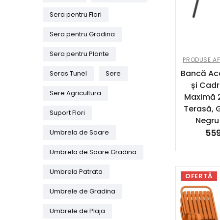
Sera pentru Flori
Sera pentru Gradina
Sera pentru Plante
PRODUSE AF
Bancă Aca
Seras Tunel
Sere
și Cadr
Sere Agricultura
Maximă 2
Terasă, 
Suport Flori
Negru
55
Umbrela de Soare
Umbrela de Soare Gradina
Umbrela Patrata
OFERTĂ
Umbrele de Gradina
Umbrele de Plaja