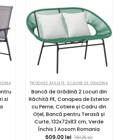
ADINA
PRODUSE AFILIATE
,
SCAUNE DE GRADINA
entru
Bancă de Grădină 2 Locuri din
i si
Răchită PE, Canapea de Exterior
ia
cu Perne, Cotiere și Cadru din
Oțel, Bancă pentru Terasă și
Curte, 132x72x83 cm, Verde
Închis | Aosom Romania
609.00
lei
761.25
lei