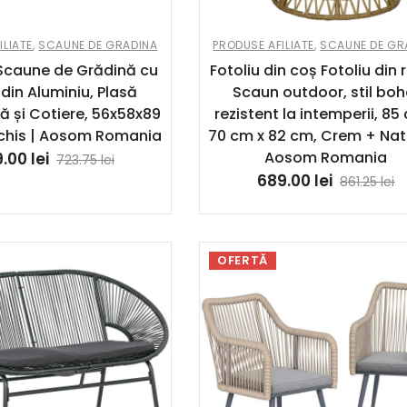
ILIATE
,
SCAUNE DE GRADINA
PRODUSE AFILIATE
,
SCAUNE DE GR
 Scaune de Grădină cu
Fotoliu din coș Fotoliu din 
din Aluminiu, Plasă
Scaun outdoor, stil boh
lă și Cotiere, 56x58x89
rezistent la intemperii, 85
nchis | Aosom Romania
70 cm x 82 cm, Crem + Natu
Aosom Romania
9.00
lei
723.75
lei
689.00
lei
861.25
lei
OFERTĂ