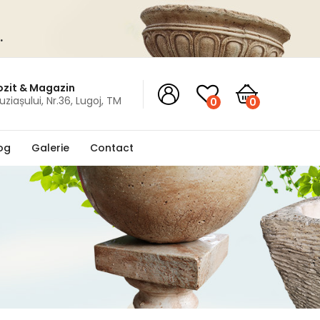
.
zit & Magazin
Buziașului, Nr.36, Lugoj, TM
0
0
og
Galerie
Contact