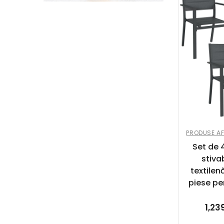
PRODUSE AF
Set de 
stiva
textilen
piese pe
1,23