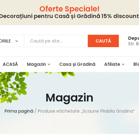
Oferte Speciale!
Decorațiuni pentru Casă și Grădină 15% discount
Depo
RIILE
CAUTĂ
Str. 
ACASĂ
Magazin
Casa și Gradină
Afiliate
Bl
Magazin
Prima pagină
Produse etichetate „Scaune Pliabila Gradina”