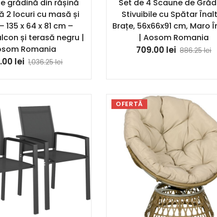
e grădină din rășină
Set de 4 Scaune de Grăd
ă 2 locuri cu masă și
Stivuibile cu Spătar Înalt
– 135 x 64 x 81 cm –
Brațe, 56x66x91 cm, Maro Î
lcon și terasă negru |
| Aosom Romania
osom Romania
709.00
lei
886.25
lei
.00
lei
1,036.25
lei
OFERTĂ