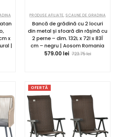
ADINA
PRODUSE AFILIATE
,
SCAUNE DE GRADINA
ratan
Bancă de grădină cu 2 locuri
o,
din metal și sfoară din rășină cu
 cm x
2 perne – dim. 132L x 72l x 83Î
ral |
cm – negru | Aosom Romania
579.00
lei
723.75
lei
OFERTĂ