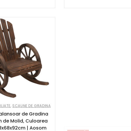
OFERTĂ
PRODUSE AFILIATE
,
SCAUNE DE GR
Set de 2 scaune de grădi
scaune pentru terasă, p
lavabile, spătar, brațe, oț
ratan, gri închis | Aos
Romania
969.00
lei
1,211.25
lei
ILIATE
,
SCAUNE DE GRADINA
alansoar de Gradina
n de Molid, Culoarea
8x68x92cm | Aosom