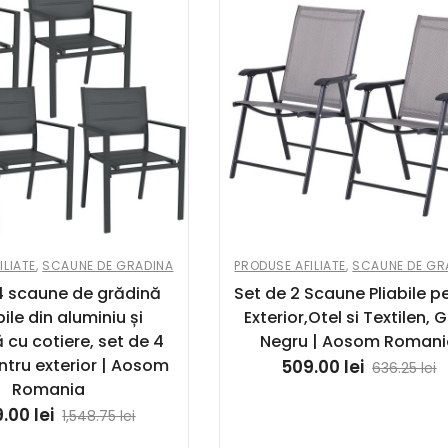
ILIATE
,
SCAUNE DE GRADINA
PRODUSE AFILIATE
,
SCAUNE DE GR
4 scaune de grădină
Set de 2 Scaune Pliabile p
bile din aluminiu și
Exterior,Otel si Textilen, Gr
ă cu cotiere, set de 4
Negru | Aosom Roman
ntru exterior | Aosom
509.00
lei
636.25
lei
Romania
9.00
lei
1,548.75
lei