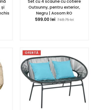
ină
Set cu 4 scaune cu cotiere
 și
Outsunny, pentru exterior,
nchis
Negru | Aosom RO
599.00
lei
748.75
lei
OFERTĂ