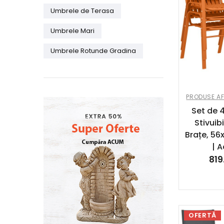
Umbrele de Terasa
Umbrele Mari
Umbrele Rotunde Gradina
PRODUSE AF
Set de 
Stivuib
Brațe, 56
| 
819
OFERTĂ