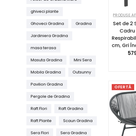
ghiveci plante
PRODUSE AF
Set de 2
Ghoveci Gradina
Gradina
Cadru 
Jardiniera Gradina
Respirabi
cm, Gri Î
masa terasa
57
Masuta Gradina
Mini Sera
Mobila Gradina
Outsunny
Pavilion Gradina
OFERTĂ
Pergole de Gradina
Raft Flori
Raft Gradina
Raft Plante
Scaun Gradina
Sera Flori
Sera Gradina