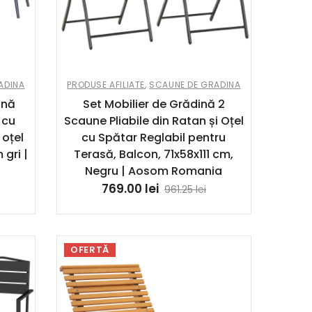
ADINA
PRODUSE AFILIATE
,
SCAUNE DE GRADINA
ină
Set Mobilier de Grădină 2
 cu
Scaune Pliabile din Ratan și Oțel
 oțel
cu Spătar Reglabil pentru
gri |
Terasă, Balcon, 71x58x111 cm,
Negru | Aosom Romania
769.00
lei
961.25
lei
OFERTĂ