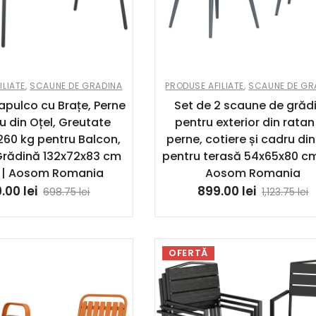
ILIATE
,
SCAUNE DE GRADINA
PRODUSE AFILIATE
,
SCAUNE DE GR
pulco cu Brațe, Perne
Set de 2 scaune de grăd
u din Oțel, Greutate
pentru exterior din ratan
60 kg pentru Balcon,
perne, cotiere și cadru din
Grădină 132x72x83 cm
pentru terasă 54x65x80 cm 
 | Aosom Romania
Aosom Romania
9.00
lei
899.00
lei
698.75
lei
1,123.75
lei
OFERTĂ