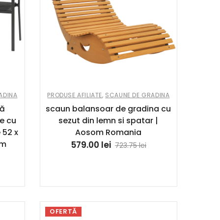
ADINA
PRODUSE AFILIATE
,
SCAUNE DE GRADINA
nă
scaun balansoar de gradina cu
le cu
sezut din lemn si spatar |
 52 x
Aosom Romania
om
579.00
lei
723.75
lei
OFERTĂ