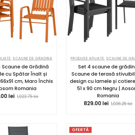
ILIATE
,
SCAUNE DE GRADINA
PRODUSE AFILIATE
,
SCAUNE DE GR
4 Scaune de Grădină
Set 4 scaune de grădi
ile cu Spătar Înalt și
Scaune de terasă stivuibi
x66x91 cm, Maro Închis
design cu lamele și cotiere
Aosom Romania
51 x 90 cm Negru | Aos
Romania
.00
lei
1,023.75
lei
829.00
lei
1,036.25
lei
OFERTĂ