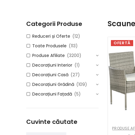
Scaune 
Categorii Produse
Reduceri și Oferte
(12)
OFERTĂ
Toate Produsele
(113)
Produse Afiliate
(3200)
Decorațiuni Interior
(1)
Decorațiuni Casă
(27)
Decorațiuni Grădină
(109)
Decorațiuni Fațadă
(5)
Cuvinte căutate
PRODUSE AF