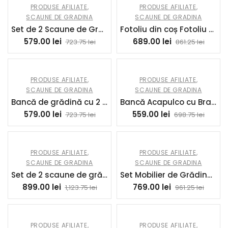
PRODUSE AFILIATE
,
PRODUSE AFILIATE
,
SCAUNE DE GRADINA
SCAUNE DE GRADINA
Set de 2 Scaune de Grădină cu Cadru din Aluminiu, Plasă Respirabilă și Cotiere, 56x58x89 cm, Gri Închis | Aosom Romania
Fotoliu din coș Fotoliu din ratan Scaun outdoor, stil boho, rezistent la intemperii, 85 cm x 70 cm x 82 cm, Crem + Natural | Aosom Romania
579.00
lei
689.00
lei
723.75
lei
861.25
lei
PRODUSE AFILIATE
,
PRODUSE AFILIATE
,
SCAUNE DE GRADINA
SCAUNE DE GRADINA
Bancă de grădină cu 2 locuri din metal și sfoară din rășină cu 2 perne – dim. 132L x 72l x 83Î cm – negru | Aosom Romania
Bancă Acapulco cu Brațe, Perne și Cadru din Oțel, Greutate Maximă 260 kg pentru Balcon, Terasă, Grădină 132x72x83 cm Negru | Aosom Romania
579.00
lei
559.00
lei
723.75
lei
698.75
lei
PRODUSE AFILIATE
,
PRODUSE AFILIATE
,
SCAUNE DE GRADINA
SCAUNE DE GRADINA
Set de 2 scaune de grădină pentru exterior din ratan cu perne, cotiere și cadru din oțel pentru terasă 54x65x80 cm gri | Aosom Romania
Set Mobilier de Grădină 2 Scaune Pliabile din Ratan și Oțel cu Spătar Reglabil pentru Terasă, Balcon, 71x58x111 cm, Negru | Aosom Romania
899.00
lei
769.00
lei
1,123.75
lei
961.25
lei
PRODUSE AFILIATE
,
PRODUSE AFILIATE
,