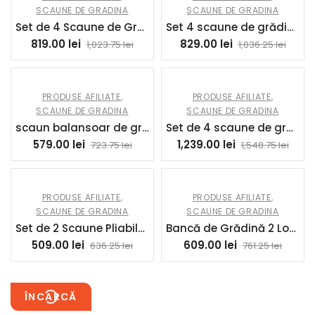
SCAUNE DE GRADINA
SCAUNE DE GRADINA
Set de 4 Scaune de Grădină Stivuibile cu Spătar Înalt și Brațe, 56x66x91 cm, Maro Închis | Aosom Romania
Set 4 scaune de grădină Scaune de terasă stivuibile cu design cu lamele și cotiere 52 x 51 x 90 cm Negru | Aosom Romania
819.00
lei
829.00
lei
1,023.75
lei
1,036.25
lei
PRODUSE AFILIATE
,
PRODUSE AFILIATE
,
SCAUNE DE GRADINA
SCAUNE DE GRADINA
scaun balansoar de gradina cu sezut din lemn si spatar | Aosom Romania
Set de 4 scaune de grădină stivabile din aluminiu și textilenă cu cotiere, set de 4 piese pentru exterior | Aosom Romania
579.00
lei
1,239.00
lei
723.75
lei
1,548.75
lei
PRODUSE AFILIATE
,
PRODUSE AFILIATE
,
SCAUNE DE GRADINA
SCAUNE DE GRADINA
Set de 2 Scaune Pliabile pentru Exterior,Otel si Textilen, Gri si Negru | Aosom Romania
Bancă de Grădină 2 Locuri din Răchită PE, Canapea de Exterior cu Perne, Cotiere și Cadru din Oțel, Bancă pentru Terasă și Curte, 132x72x83 cm, Verde Închis | Aosom Romania
509.00
lei
609.00
lei
636.25
lei
761.25
lei
ÎNCARCĂ