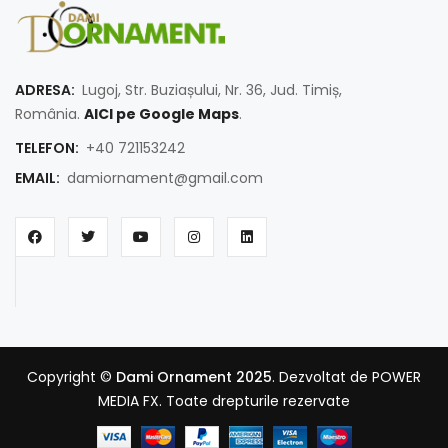
ADRESA:
Lugoj, Str. Buziașului, Nr. 36, Jud. Timiș,
România.
AICI pe Google Maps
.
TELEFON:
+40 721153242
EMAIL:
damiornament@gmail.com
Copyright ©
Dami Ornament 2025
. Dezvoltat de POWER
MEDIA FX. Toate drepturile rezervate