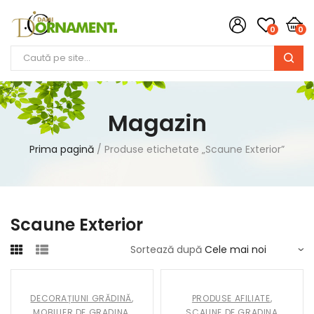
0
0
Magazin
Prima pagină
Produse etichetate „Scaune Exterior”
Scaune Exterior
Sortează după
DECORAȚIUNI GRĂDINĂ
,
PRODUSE AFILIATE
,
MOBILIER DE GRADINA
,
SCAUNE DE GRADINA