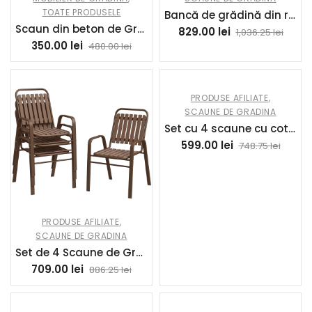
TOATE PRODUSELE
Bancă de grădină din rășină împletită 2 locuri cu masă și perne – 135 x 64 x 81 cm – pentru balcon și terasă negru | Aosom Romania
Scaun din beton de Grădina MODEL NOU Ergonomic
829.00
lei
1,036.25
lei
350.00
lei
480.00
lei
PRODUSE AFILIATE
,
SCAUNE DE GRADINA
Set cu 4 scaune cu cotiere Outsunny, pentru exterior, Negru | Aosom RO
599.00
lei
748.75
lei
PRODUSE AFILIATE
,
SCAUNE DE GRADINA
Set de 4 Scaune de Grădină Stivuibile cu Spătar Înalt și Brațe, 56x66x91 cm, Maro Închis | Aosom Romania
709.00
lei
886.25
lei