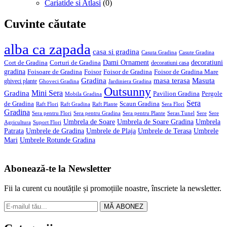
Cariatide si Atlasi
(0)
Cuvinte căutate
alba ca zapada
casa si gradina
Casuta Gradina
Casute Gradina
Dami Ornament
decoratiuni
Cort de Gradina
Corturi de Gradina
decoratiuni casa
gradina
Foisoare de Gradina
Foisor
Foisor de Gradina
Foisor de Gradina Mare
Gradina
masa terasa
Masuta
ghiveci plante
Ghoveci Gradina
Jardiniera Gradina
Outsunny
Mini Sera
Gradina
Pavilion Gradina
Pergole
Mobila Gradina
Sera
de Gradina
Scaun Gradina
Raft Flori
Raft Gradina
Raft Plante
Sera Flori
Gradina
Sera pentru Flori
Sera pentru Gradina
Sera pentru Plante
Seras Tunel
Sere
Sere
Umbrela de Soare
Umbrela de Soare Gradina
Umbrela
Agricultura
Suport Flori
Patrata
Umbrele de Gradina
Umbrele de Plaja
Umbrele de Terasa
Umbrele
Mari
Umbrele Rotunde Gradina
Abonează-te la Newsletter
Fii la curent cu noutățile și promoțiile noastre, înscriete la newsletter.
MĂ ABONEZ