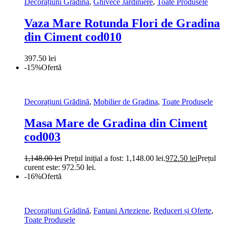
Decorațiuni Grădină
,
Ghivece Jardiniere
,
Toate Produsele
Vaza Mare Rotunda Flori de Gradina
din Ciment cod010
397.50
lei
-15%
Ofertă
Decorațiuni Grădină
,
Mobilier de Gradina
,
Toate Produsele
Masa Mare de Gradina din Ciment
cod003
1,148.00
lei
Prețul inițial a fost: 1,148.00 lei.
972.50
lei
Prețul
curent este: 972.50 lei.
-16%
Ofertă
Decorațiuni Grădină
,
Fantani Arteziene
,
Reduceri și Oferte
,
Toate Produsele