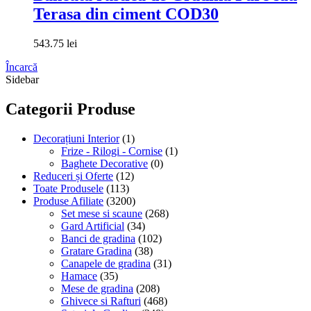
Terasa din ciment COD30
543.75
lei
Încarcă
Sidebar
Categorii Produse
Decorațiuni Interior
(1)
Frize - Rilogi - Cornise
(1)
Baghete Decorative
(0)
Reduceri și Oferte
(12)
Toate Produsele
(113)
Produse Afiliate
(3200)
Set mese si scaune
(268)
Gard Artificial
(34)
Banci de gradina
(102)
Gratare Gradina
(38)
Canapele de gradina
(31)
Hamace
(35)
Mese de gradina
(208)
Ghivece si Rafturi
(468)