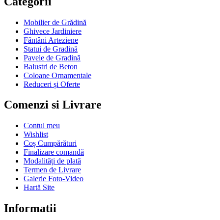
Categorii
Mobilier de Grădină
Ghivece Jardiniere
Fântâni Arteziene
Statui de Gradină
Pavele de Gradină
Balustri de Beton
Coloane Ornamentale
Reduceri și Oferte
Comenzi si Livrare
Contul meu
Wishlist
Coș Cumpărături
Finalizare comandă
Modalități de plată
Termen de Livrare
Galerie Foto-Video
Hartă Site
Informatii