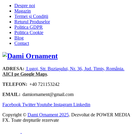
Despre noi
Magazin
Termei și Condiții
Returul Produselor
Politica GDPR
Politica Cookie
Blog
Contact
ADRESA:
Lugoj, Str. Buziașului, Nr. 36, Jud. Timiș, România.
AICI pe Google Maps
.
TELEFON:
+40 721153242
EMAIL:
damiornament@gmail.com
Facebook
Twitter
Youtube
Instagram
Linkedin
Copyright ©
Dami Ornament 2025
. Dezvoltat de POWER MEDIA
FX. Toate drepturile rezervate