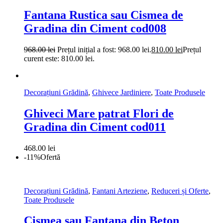
Fantana Rustica sau Cismea de
Gradina din Ciment cod008
968.00
lei
Prețul inițial a fost: 968.00 lei.
810.00
lei
Prețul
curent este: 810.00 lei.
Decorațiuni Grădină
,
Ghivece Jardiniere
,
Toate Produsele
Ghiveci Mare patrat Flori de
Gradina din Ciment cod011
468.00
lei
-11%
Ofertă
Decorațiuni Grădină
,
Fantani Arteziene
,
Reduceri și Oferte
,
Toate Produsele
Cismea sau Fantana din Beton