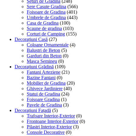
Seturi de Gradina
(248)
Sere Casute Gradina
(566)
Foisoare de Gradina
(401)
Umbrele de Gradina
(443)
Casa de Gradina
(100)
Scaune de gradina
(103)
Corturi de Camping
(155)
Decorațiuni Casă
(27)
Coloane Ornamentale
(4)
Balustri de Beton
(5)
Garduri din Beton
(0)
Masca Semineu
(0)
Decorațiuni Grădină
(109)
Fantani Arteziene
(21)
Bazine Fantani
(0)
Mobilier de Gradina
(20)
Ghivece Jardiniere
(40)
Statui de Gradina
(24)
Foisoare Gradina
(1)
Pavele de Gradina
(3)
Decorațiuni Fațadă
(5)
Trafoare Interior-Exterior
(0)
Frontoane Interior-Exterior
(0)
Pilastri Interior-Exterior
(3)
Console Decorative
(0)