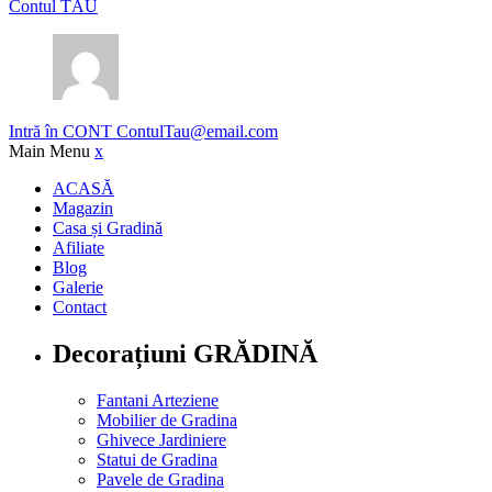
Contul TĂU
Intră în CONT
ContulTau@email.com
Main Menu
x
ACASĂ
Magazin
Casa și Gradină
Afiliate
Blog
Galerie
Contact
Decorațiuni GRĂDINĂ
Fantani Arteziene
Mobilier de Gradina
Ghivece Jardiniere
Statui de Gradina
Pavele de Gradina