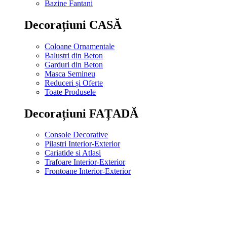
Bazine Fantani
Decorațiuni CASĂ
Coloane Ornamentale
Balustri din Beton
Garduri din Beton
Masca Semineu
Reduceri și Oferte
Toate Produsele
Decorațiuni FAȚADĂ
Console Decorative
Pilastri Interior-Exterior
Cariatide si Atlasi
Trafoare Interior-Exterior
Frontoane Interior-Exterior