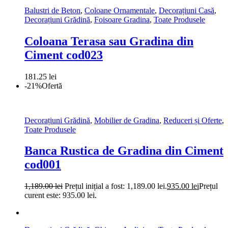
Balustri de Beton
,
Coloane Ornamentale
,
Decorațiuni Casă
,
Decorațiuni Grădină
,
Foisoare Gradina
,
Toate Produsele
Coloana Terasa sau Gradina din
Ciment cod023
181.25
lei
-21%
Ofertă
Decorațiuni Grădină
,
Mobilier de Gradina
,
Reduceri și Oferte
,
Toate Produsele
Banca Rustica de Gradina din Ciment
cod001
1,189.00
lei
Prețul inițial a fost: 1,189.00 lei.
935.00
lei
Prețul
curent este: 935.00 lei.