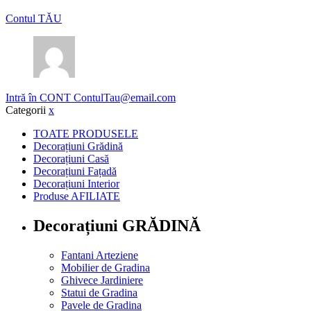
Contul TĂU
Intră în CONT
ContulTau@email.com
Categorii
x
TOATE PRODUSELE
Decorațiuni Grădină
Decorațiuni Casă
Decorațiuni Fațadă
Decorațiuni Interior
Produse AFILIATE
Decorațiuni GRĂDINĂ
Fantani Arteziene
Mobilier de Gradina
Ghivece Jardiniere
Statui de Gradina
Pavele de Gradina