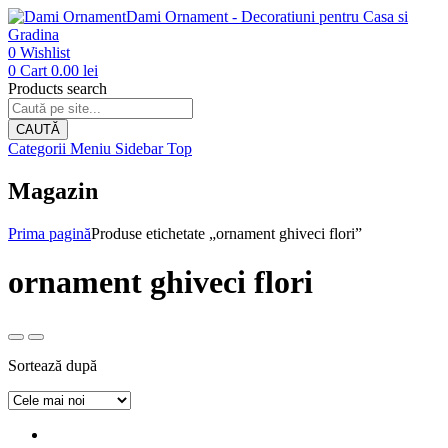
Dami Ornament - Decoratiuni pentru Casa si
Gradina
0
Wishlist
0
Cart
0.00
lei
Products search
CAUTĂ
Categorii
Meniu
Sidebar
Top
Magazin
Prima pagină
Produse etichetate „ornament ghiveci flori”
ornament ghiveci flori
Sortează după