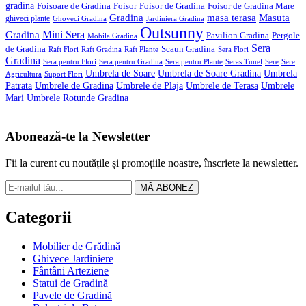
gradina
Foisoare de Gradina
Foisor
Foisor de Gradina
Foisor de Gradina Mare
Gradina
masa terasa
Masuta
ghiveci plante
Ghoveci Gradina
Jardiniera Gradina
Outsunny
Mini Sera
Gradina
Pavilion Gradina
Pergole
Mobila Gradina
Sera
de Gradina
Scaun Gradina
Raft Flori
Raft Gradina
Raft Plante
Sera Flori
Gradina
Sera pentru Flori
Sera pentru Gradina
Sera pentru Plante
Seras Tunel
Sere
Sere
Umbrela de Soare
Umbrela de Soare Gradina
Umbrela
Agricultura
Suport Flori
Patrata
Umbrele de Gradina
Umbrele de Plaja
Umbrele de Terasa
Umbrele
Mari
Umbrele Rotunde Gradina
Abonează-te la Newsletter
Fii la curent cu noutățile și promoțiile noastre, înscriete la newsletter.
MĂ ABONEZ
Categorii
Mobilier de Grădină
Ghivece Jardiniere
Fântâni Arteziene
Statui de Gradină
Pavele de Gradină