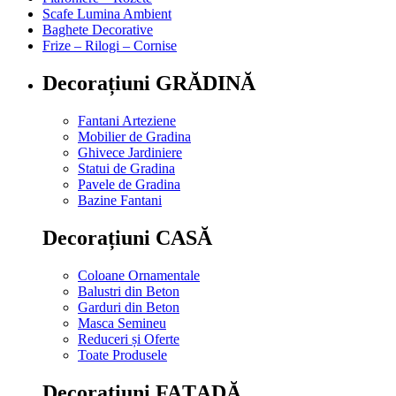
Scafe Lumina Ambient
Baghete Decorative
Frize – Rilogi – Cornise
Decorațiuni GRĂDINĂ
Fantani Arteziene
Mobilier de Gradina
Ghivece Jardiniere
Statui de Gradina
Pavele de Gradina
Bazine Fantani
Decorațiuni CASĂ
Coloane Ornamentale
Balustri din Beton
Garduri din Beton
Masca Semineu
Reduceri și Oferte
Toate Produsele
Decorațiuni FAȚADĂ