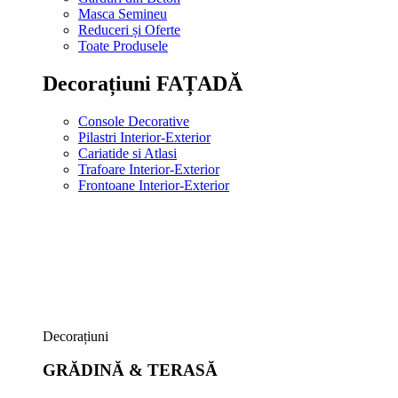
Masca Semineu
Reduceri și Oferte
Toate Produsele
Decorațiuni FAȚADĂ
Console Decorative
Pilastri Interior-Exterior
Cariatide si Atlasi
Trafoare Interior-Exterior
Frontoane Interior-Exterior
Decorațiuni
GRĂDINĂ & TERASĂ