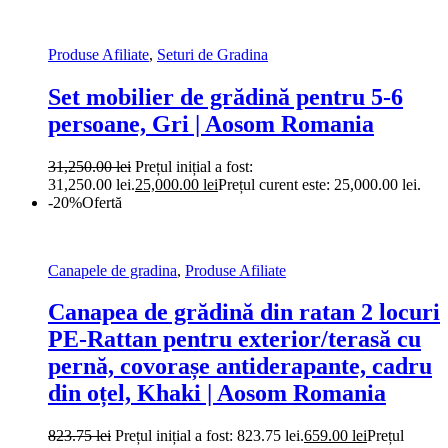
Produse Afiliate
,
Seturi de Gradina
Set mobilier de grădină pentru 5-6
persoane, Gri | Aosom Romania
31,250.00
lei
Prețul inițial a fost:
31,250.00 lei.
25,000.00
lei
Prețul curent este: 25,000.00 lei.
-20%
Ofertă
Canapele de gradina
,
Produse Afiliate
Canapea de grădină din ratan 2 locuri
PE-Rattan pentru exterior/terasă cu
pernă, covorașe antiderapante, cadru
din oțel, Khaki | Aosom Romania
823.75
lei
Prețul inițial a fost: 823.75 lei.
659.00
lei
Prețul