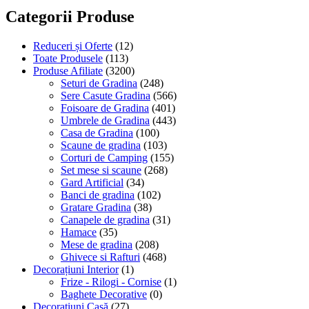
Categorii Produse
Reduceri și Oferte
(12)
Toate Produsele
(113)
Produse Afiliate
(3200)
Seturi de Gradina
(248)
Sere Casute Gradina
(566)
Foisoare de Gradina
(401)
Umbrele de Gradina
(443)
Casa de Gradina
(100)
Scaune de gradina
(103)
Corturi de Camping
(155)
Set mese si scaune
(268)
Gard Artificial
(34)
Banci de gradina
(102)
Gratare Gradina
(38)
Canapele de gradina
(31)
Hamace
(35)
Mese de gradina
(208)
Ghivece si Rafturi
(468)
Decorațiuni Interior
(1)
Frize - Rilogi - Cornise
(1)
Baghete Decorative
(0)
Decorațiuni Casă
(27)