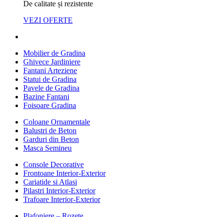
De calitate și rezistente
VEZI OFERTE
Mobilier de Gradina
Ghivece Jardiniere
Fantani Arteziene
Statui de Gradina
Pavele de Gradina
Bazine Fantani
Foisoare Gradina
Coloane Ornamentale
Balustri de Beton
Garduri din Beton
Masca Semineu
Console Decorative
Frontoane Interior-Exterior
Cariatide si Atlasi
Pilastri Interior-Exterior
Trafoare Interior-Exterior
Plafoniere – Rozete