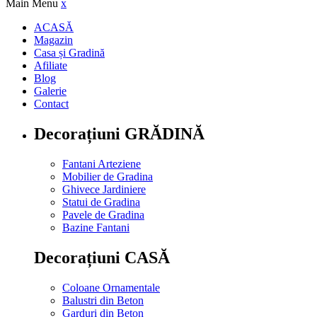
Main Menu
x
ACASĂ
Magazin
Casa și Gradină
Afiliate
Blog
Galerie
Contact
Decorațiuni GRĂDINĂ
Fantani Arteziene
Mobilier de Gradina
Ghivece Jardiniere
Statui de Gradina
Pavele de Gradina
Bazine Fantani
Decorațiuni CASĂ
Coloane Ornamentale
Balustri din Beton
Garduri din Beton