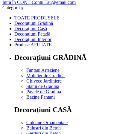
Intră în CONT
ContulTau@email.com
Categorii
x
TOATE PRODUSELE
Decorațiuni Grădină
Decorațiuni Casă
Decorațiuni Fațadă
Decorațiuni Interior
Produse AFILIATE
Decorațiuni GRĂDINĂ
Fantani Arteziene
Mobilier de Gradina
Ghivece Jardiniere
Statui de Gradina
Pavele de Gradina
Bazine Fantani
Decorațiuni CASĂ
Coloane Ornamentale
Balustri din Beton
Garduri din Beton