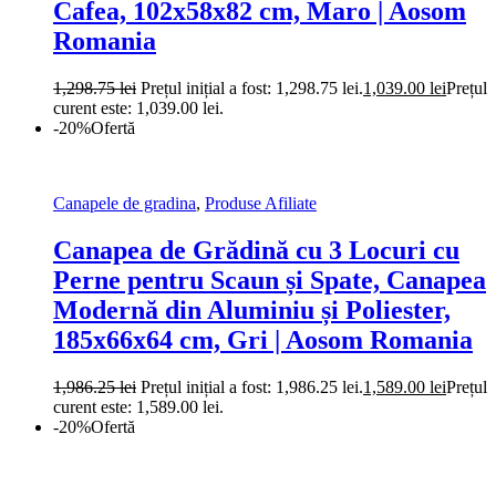
Cafea, 102x58x82 cm, Maro | Aosom
Romania
1,298.75
lei
Prețul inițial a fost: 1,298.75 lei.
1,039.00
lei
Prețul
curent este: 1,039.00 lei.
-20%
Ofertă
Canapele de gradina
,
Produse Afiliate
Canapea de Grădină cu 3 Locuri cu
Perne pentru Scaun și Spate, Canapea
Modernă din Aluminiu și Poliester,
185x66x64 cm, Gri | Aosom Romania
1,986.25
lei
Prețul inițial a fost: 1,986.25 lei.
1,589.00
lei
Prețul
curent este: 1,589.00 lei.
-20%
Ofertă