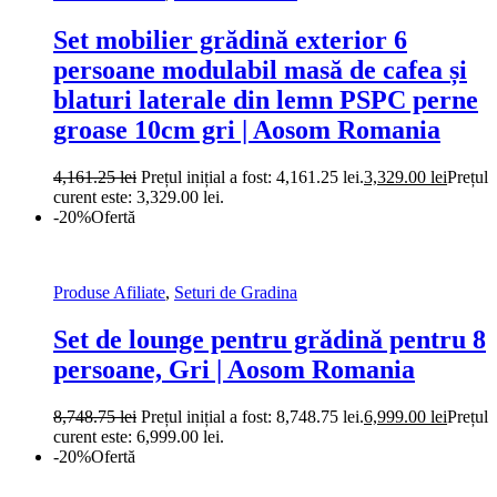
Set mobilier grădină exterior 6
persoane modulabil masă de cafea și
blaturi laterale din lemn PSPC perne
groase 10cm gri | Aosom Romania
4,161.25
lei
Prețul inițial a fost: 4,161.25 lei.
3,329.00
lei
Prețul
curent este: 3,329.00 lei.
-20%
Ofertă
Produse Afiliate
,
Seturi de Gradina
Set de lounge pentru grădină pentru 8
persoane, Gri | Aosom Romania
8,748.75
lei
Prețul inițial a fost: 8,748.75 lei.
6,999.00
lei
Prețul
curent este: 6,999.00 lei.
-20%
Ofertă