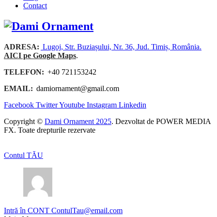
Contact
ADRESA:
Lugoj, Str. Buziașului, Nr. 36, Jud. Timiș, România.
AICI pe Google Maps
.
TELEFON:
+40 721153242
EMAIL:
damiornament@gmail.com
Facebook
Twitter
Youtube
Instagram
Linkedin
Copyright ©
Dami Ornament 2025
. Dezvoltat de POWER MEDIA
FX. Toate drepturile rezervate
Contul TĂU
Intră în CONT
ContulTau@email.com