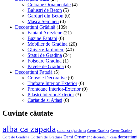
Coloane Ornamentale
(4)
Balustri de Beton
(5)
Garduri din Beton
(0)
Masca Semineu
(0)
Decorațiuni Grădină
(109)
Fantani Arteziene
(21)
Bazine Fantani
(0)
Mobilier de Gradina
(20)
Ghivece Jardiniere
(40)
Statui de Gradina
(24)
Foisoare Gradina
(1)
Pavele de Gradina
(3)
Decorațiuni Fațadă
(5)
Console Decorative
(0)
Trafoare Interior-Exterior
(0)
Frontoane Interior-Exterior
(0)
Pilastri Interior-Exterior
(3)
Cariatide si Atlasi
(0)
Cuvinte căutate
alba ca zapada
casa si gradina
Casuta Gradina
Casute Gradina
Dami Ornament
decoratiuni
Cort de Gradina
Corturi de Gradina
decoratiuni casa