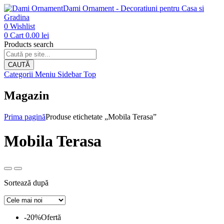
Dami Ornament - Decoratiuni pentru Casa si
Gradina
0
Wishlist
0
Cart
0.00
lei
Products search
CAUTĂ
Categorii
Meniu
Sidebar
Top
Magazin
Prima pagină
Produse etichetate „Mobila Terasa”
Mobila Terasa
Sortează după
-20%
Ofertă