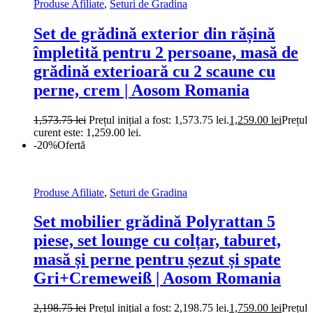
Produse Afiliate
,
Seturi de Gradina
Set de grădină exterior din rășină
împletită pentru 2 persoane, masă de
grădină exterioară cu 2 scaune cu
perne, crem | Aosom Romania
1,573.75
lei
Prețul inițial a fost: 1,573.75 lei.
1,259.00
lei
Prețul
curent este: 1,259.00 lei.
-20%
Ofertă
Produse Afiliate
,
Seturi de Gradina
Set mobilier grădină Polyrattan 5
piese, set lounge cu colțar, taburet,
masă și perne pentru șezut și spate
Gri+Cremeweiß | Aosom Romania
2,198.75
lei
Prețul inițial a fost: 2,198.75 lei.
1,759.00
lei
Prețul