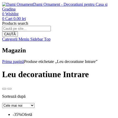
Dami Ornament - Decoratiuni pentru Casa si
Gradina
0
Wishlist
0
Cart
0.00
lei
Products search
CAUTĂ
Categorii
Meniu
Sidebar
Top
Magazin
Prima pagină
Produse etichetate „Leu decoratiune Intrare”
Leu decoratiune Intrare
Sortează după
-35%
Ofertă