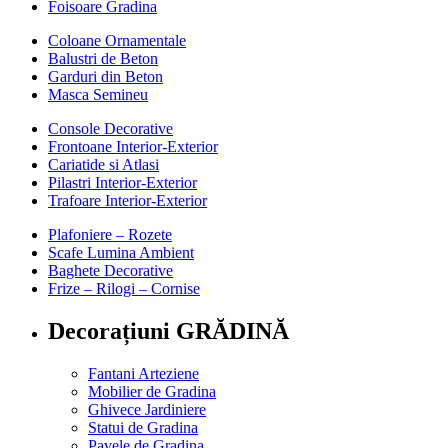
Foisoare Gradina
Coloane Ornamentale
Balustri de Beton
Garduri din Beton
Masca Semineu
Console Decorative
Frontoane Interior-Exterior
Cariatide si Atlasi
Pilastri Interior-Exterior
Trafoare Interior-Exterior
Plafoniere – Rozete
Scafe Lumina Ambient
Baghete Decorative
Frize – Rilogi – Cornise
Decorațiuni GRĂDINĂ
Fantani Arteziene
Mobilier de Gradina
Ghivece Jardiniere
Statui de Gradina
Pavele de Gradina