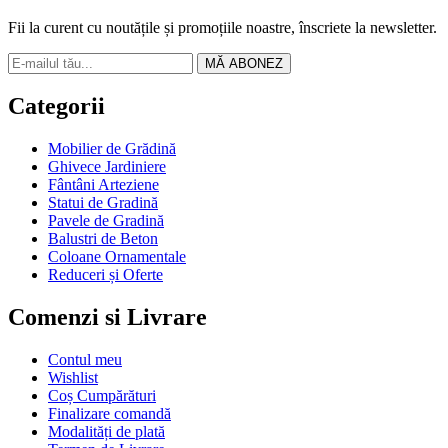
Fii la curent cu noutățile și promoțiile noastre, înscriete la newsletter.
MĂ ABONEZ
Categorii
Mobilier de Grădină
Ghivece Jardiniere
Fântâni Arteziene
Statui de Gradină
Pavele de Gradină
Balustri de Beton
Coloane Ornamentale
Reduceri și Oferte
Comenzi si Livrare
Contul meu
Wishlist
Coș Cumpărături
Finalizare comandă
Modalități de plată