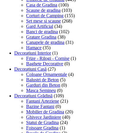
Casa de Gradina
(100)
Scaune de gradina
(103)
Corturi de Camping
(155)
Set mese si scaune
(268)
Gard Artificial
(34)
Banci de gradina
(102)
Gratare Gradina
(38)
Canapele de gradina
(31)
Hamace
(35)
Decorațiuni Interior
(1)
Frize - Rilogi - Cornise
(1)
Baghete Decorative
(0)
Decorațiuni Casă
(27)
Coloane Ornamentale
(4)
Balustri de Beton
(5)
Garduri din Beton
(0)
Masca Semineu
(0)
Decorațiuni Grădină
(109)
Fantani Arteziene
(21)
Bazine Fantani
(0)
Mobilier de Gradina
(20)
Ghivece Jardiniere
(40)
Statui de Gradina
(24)
Foisoare Gradina
(1)