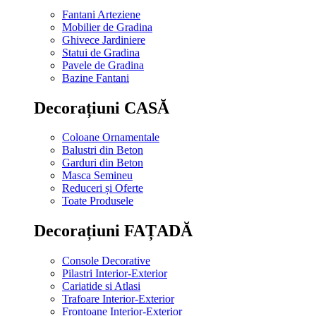
Fantani Arteziene
Mobilier de Gradina
Ghivece Jardiniere
Statui de Gradina
Pavele de Gradina
Bazine Fantani
Decorațiuni CASĂ
Coloane Ornamentale
Balustri din Beton
Garduri din Beton
Masca Semineu
Reduceri și Oferte
Toate Produsele
Decorațiuni FAȚADĂ
Console Decorative
Pilastri Interior-Exterior
Cariatide si Atlasi
Trafoare Interior-Exterior
Frontoane Interior-Exterior