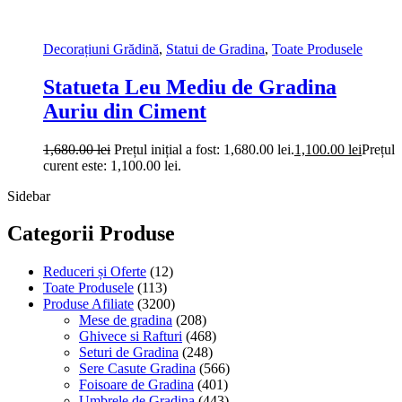
Decorațiuni Grădină
,
Statui de Gradina
,
Toate Produsele
Statueta Leu Mediu de Gradina
Auriu din Ciment
1,680.00
lei
Prețul inițial a fost: 1,680.00 lei.
1,100.00
lei
Prețul
curent este: 1,100.00 lei.
Sidebar
Categorii Produse
Reduceri și Oferte
(12)
Toate Produsele
(113)
Produse Afiliate
(3200)
Mese de gradina
(208)
Ghivece si Rafturi
(468)
Seturi de Gradina
(248)
Sere Casute Gradina
(566)
Foisoare de Gradina
(401)
Umbrele de Gradina
(443)