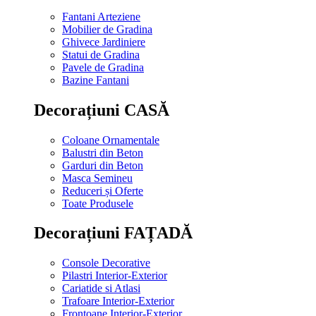
Fantani Arteziene
Mobilier de Gradina
Ghivece Jardiniere
Statui de Gradina
Pavele de Gradina
Bazine Fantani
Decorațiuni CASĂ
Coloane Ornamentale
Balustri din Beton
Garduri din Beton
Masca Semineu
Reduceri și Oferte
Toate Produsele
Decorațiuni FAȚADĂ
Console Decorative
Pilastri Interior-Exterior
Cariatide si Atlasi
Trafoare Interior-Exterior
Frontoane Interior-Exterior