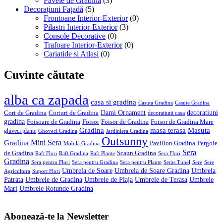
Pavele de Gradina
(3)
Decorațiuni Fațadă
(5)
Frontoane Interior-Exterior
(0)
Pilastri Interior-Exterior
(3)
Console Decorative
(0)
Trafoare Interior-Exterior
(0)
Cariatide si Atlasi
(0)
Cuvinte căutate
alba ca zapada
casa si gradina
Casuta Gradina
Casute Gradina
Dami Ornament
decoratiuni
Cort de Gradina
Corturi de Gradina
decoratiuni casa
gradina
Foisoare de Gradina
Foisor
Foisor de Gradina
Foisor de Gradina Mare
Gradina
masa terasa
Masuta
ghiveci plante
Ghoveci Gradina
Jardiniera Gradina
Outsunny
Mini Sera
Gradina
Pavilion Gradina
Pergole
Mobila Gradina
Sera
de Gradina
Scaun Gradina
Raft Flori
Raft Gradina
Raft Plante
Sera Flori
Gradina
Sera pentru Flori
Sera pentru Gradina
Sera pentru Plante
Seras Tunel
Sere
Sere
Umbrela de Soare
Umbrela de Soare Gradina
Umbrela
Agricultura
Suport Flori
Patrata
Umbrele de Gradina
Umbrele de Plaja
Umbrele de Terasa
Umbrele
Mari
Umbrele Rotunde Gradina
Abonează-te la Newsletter