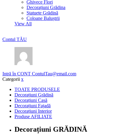
Ghivece Flori
Decorațiuni Grădina
Statuete Grădină
Coloane Baluștrii
View All
Contul TĂU
Intră în CONT
ContulTau@email.com
Categorii
x
TOATE PRODUSELE
Decorațiuni Grădină
Decorațiuni Casă
Decorațiuni Fațadă
Decorațiuni Interior
Produse AFILIATE
Decorațiuni GRĂDINĂ