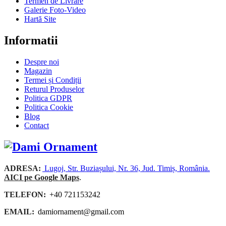
Termen de Livrare
Galerie Foto-Video
Hartă Site
Informatii
Despre noi
Magazin
Termei și Condiții
Returul Produselor
Politica GDPR
Politica Cookie
Blog
Contact
ADRESA:
Lugoj, Str. Buziașului, Nr. 36, Jud. Timiș, România.
AICI pe Google Maps
.
TELEFON:
+40 721153242
EMAIL:
damiornament@gmail.com