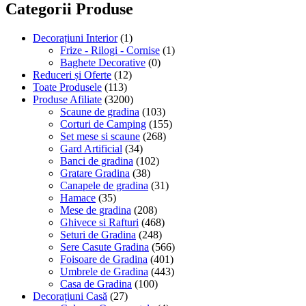
Categorii Produse
Decorațiuni Interior
(1)
Frize - Rilogi - Cornise
(1)
Baghete Decorative
(0)
Reduceri și Oferte
(12)
Toate Produsele
(113)
Produse Afiliate
(3200)
Scaune de gradina
(103)
Corturi de Camping
(155)
Set mese si scaune
(268)
Gard Artificial
(34)
Banci de gradina
(102)
Gratare Gradina
(38)
Canapele de gradina
(31)
Hamace
(35)
Mese de gradina
(208)
Ghivece si Rafturi
(468)
Seturi de Gradina
(248)
Sere Casute Gradina
(566)
Foisoare de Gradina
(401)
Umbrele de Gradina
(443)
Casa de Gradina
(100)
Decorațiuni Casă
(27)