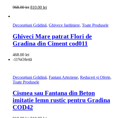
Prețul
Prețul
968.00
lei
810.00
lei
inițial
curent
a
este:
fost:
810.00 lei.
Decorațiuni Grădină
,
Ghivece Jardiniere
,
Toate Produsele
968.00 lei.
Ghiveci Mare patrat Flori de
Gradina din Ciment cod011
468.00
lei
-11%
Ofertă
Decorațiuni Grădină
,
Fantani Arteziene
,
Reduceri și Oferte
,
Toate Produsele
Cismea sau Fantana din Beton
imitatie lemn rustic pentru Gradina
COD42