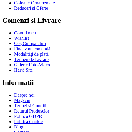
Coloane Ornamentale
Reduceri și Oferte
Comenzi si Livrare
Contul meu
Wishlist
Coș Cumpărături
Finalizare comandă
Modalități de plată
Termen de Livrare
Galerie Foto-Video
Hartă Site
Informatii
Despre noi
Magazin
Termei și Condiții
Returul Produselor
Politica GDPR
Politica Cookie
Blog