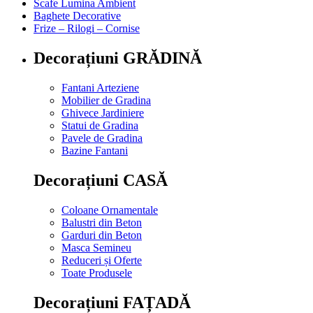
Scafe Lumina Ambient
Baghete Decorative
Frize – Rilogi – Cornise
Decorațiuni GRĂDINĂ
Fantani Arteziene
Mobilier de Gradina
Ghivece Jardiniere
Statui de Gradina
Pavele de Gradina
Bazine Fantani
Decorațiuni CASĂ
Coloane Ornamentale
Balustri din Beton
Garduri din Beton
Masca Semineu
Reduceri și Oferte
Toate Produsele
Decorațiuni FAȚADĂ