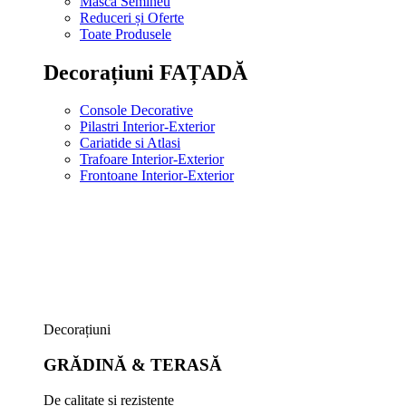
Masca Semineu
Reduceri și Oferte
Toate Produsele
Decorațiuni FAȚADĂ
Console Decorative
Pilastri Interior-Exterior
Cariatide si Atlasi
Trafoare Interior-Exterior
Frontoane Interior-Exterior
Decorațiuni
GRĂDINĂ & TERASĂ
De calitate și rezistente