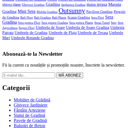
Gradina
masa terasa
Masuta
ghiveci plante
Ghoveci Gradina
Jardiniera Gradina
Outsunny
Mini Sera
Gradina
Pavilion Gradina
Pergole
Mobila Gradina
Sera
de Gradina
Scaun Gradina
Raft Flori
Raft Gradina
Raft Plante
Sera Flori
Gradina
Sera pentru Flori
Sera pentru Gradina
Sera pentru Plante
Seras Tunel
Sere
Sere
Umbrela de Soare
Umbrela de Soare Gradina
Umbrela
Agricultura
Suport Flori
Patrata
Umbrele de Gradina
Umbrele de Plaja
Umbrele de Terasa
Umbrele
Mari
Umbrele Rotunde Gradina
Abonează-te la Newsletter
Fii la curent cu noutățile și promoțiile noastre, înscriete la newsletter.
MĂ ABONEZ
Categorii
Mobilier de Grădină
Ghivece Jardiniere
Fântâni Arteziene
Statui de Gradină
Pavele de Gradină
Balustri de Beton