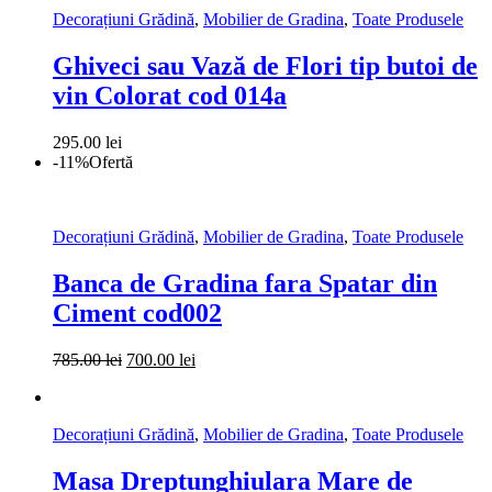
fost:
900.00 lei.
Decorațiuni Grădină
,
Mobilier de Gradina
,
Toate Produsele
995.00 lei.
Ghiveci sau Vază de Flori tip butoi de
vin Colorat cod 014a
295.00
lei
-11%
Ofertă
Decorațiuni Grădină
,
Mobilier de Gradina
,
Toate Produsele
Banca de Gradina fara Spatar din
Ciment cod002
Prețul
Prețul
785.00
lei
700.00
lei
inițial
curent
a
este:
fost:
700.00 lei.
Decorațiuni Grădină
,
Mobilier de Gradina
,
Toate Produsele
785.00 lei.
Masa Dreptunghiulara Mare de