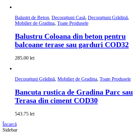
Balustri de Beton
,
Decorațiuni Casă
,
Decorațiuni Grădină
,
Mobilier de Gradina
,
Toate Produsele
Balustru Coloana din beton pentru
balcoane terase sau garduri COD32
285.00
lei
Decorațiuni Grădină
,
Mobilier de Gradina
,
Toate Produsele
Bancuta rustica de Gradina Parc sau
Terasa din ciment COD30
543.75
lei
Încarcă
Sidebar