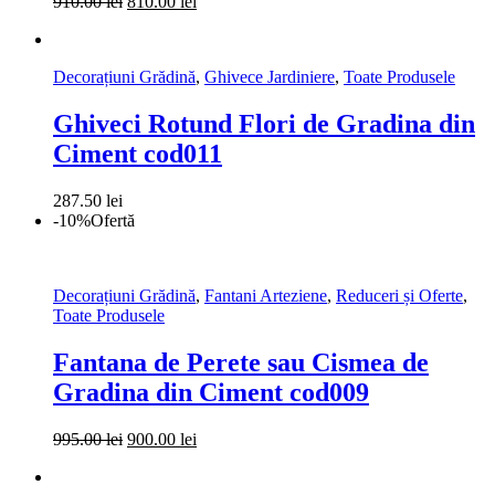
Prețul
Prețul
910.00
lei
810.00
lei
inițial
curent
a
este:
fost:
810.00 lei.
Decorațiuni Grădină
,
Ghivece Jardiniere
,
Toate Produsele
910.00 lei.
Ghiveci Rotund Flori de Gradina din
Ciment cod011
287.50
lei
-10%
Ofertă
Decorațiuni Grădină
,
Fantani Arteziene
,
Reduceri și Oferte
,
Toate Produsele
Fantana de Perete sau Cismea de
Gradina din Ciment cod009
Prețul
Prețul
995.00
lei
900.00
lei
inițial
curent
a
este: