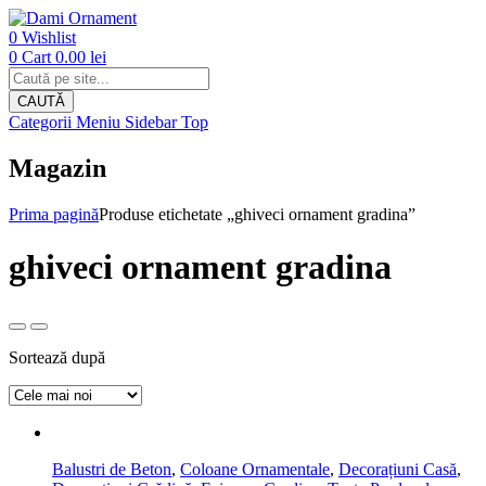
Dami
Ornament
0
Wishlist
-
0
Cart
0.00
lei
Products
Decoratiuni
search
pentru
CAUTĂ
Casa
Categorii
Meniu
Sidebar
Top
si
Gradina
Magazin
Prima pagină
Produse etichetate „ghiveci ornament gradina”
ghiveci ornament gradina
Sortează după
Balustri de Beton
,
Coloane Ornamentale
,
Decorațiuni Casă
,