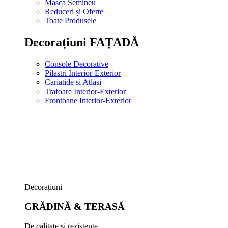
Masca Semineu
Reduceri și Oferte
Toate Produsele
Decorațiuni FAȚADĂ
Console Decorative
Pilastri Interior-Exterior
Cariatide si Atlasi
Trafoare Interior-Exterior
Frontoane Interior-Exterior
Decorațiuni
GRĂDINĂ & TERASĂ
De calitate și rezistente