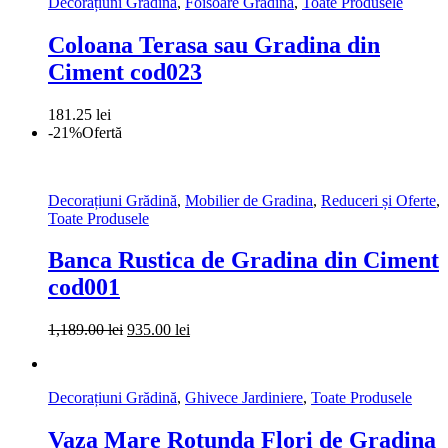
Decorațiuni Grădină
,
Foisoare Gradina
,
Toate Produsele
Coloana Terasa sau Gradina din
Ciment cod023
181.25
lei
-21%
Ofertă
Decorațiuni Grădină
,
Mobilier de Gradina
,
Reduceri și Oferte
,
Toate Produsele
Banca Rustica de Gradina din Ciment
cod001
Prețul
Prețul
1,189.00
lei
935.00
lei
inițial
curent
a
este:
fost:
935.00 lei.
Decorațiuni Grădină
,
Ghivece Jardiniere
,
Toate Produsele
1,189.00 lei.
Vaza Mare Rotunda Flori de Gradina