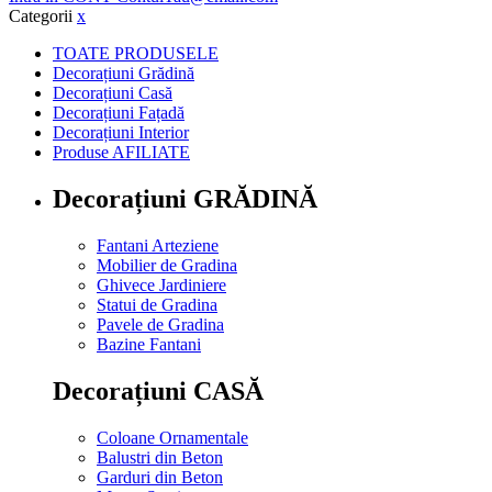
Categorii
x
TOATE PRODUSELE
Decorațiuni Grădină
Decorațiuni Casă
Decorațiuni Fațadă
Decorațiuni Interior
Produse AFILIATE
Decorațiuni GRĂDINĂ
Fantani Arteziene
Mobilier de Gradina
Ghivece Jardiniere
Statui de Gradina
Pavele de Gradina
Bazine Fantani
Decorațiuni CASĂ
Coloane Ornamentale
Balustri din Beton
Garduri din Beton