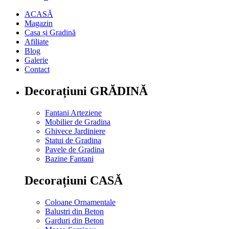
ACASĂ
Magazin
Casa și Gradină
Afiliate
Blog
Galerie
Contact
Decorațiuni GRĂDINĂ
Fantani Arteziene
Mobilier de Gradina
Ghivece Jardiniere
Statui de Gradina
Pavele de Gradina
Bazine Fantani
Decorațiuni CASĂ
Coloane Ornamentale
Balustri din Beton
Garduri din Beton