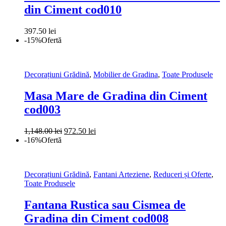
din Ciment cod010
397.50
lei
-15%
Ofertă
Decorațiuni Grădină
,
Mobilier de Gradina
,
Toate Produsele
Masa Mare de Gradina din Ciment
cod003
Prețul
Prețul
1,148.00
lei
972.50
lei
inițial
curent
-16%
Ofertă
a
este:
fost:
972.50 lei.
1,148.00 lei.
Decorațiuni Grădină
,
Fantani Arteziene
,
Reduceri și Oferte
,
Toate Produsele
Fantana Rustica sau Cismea de
Gradina din Ciment cod008