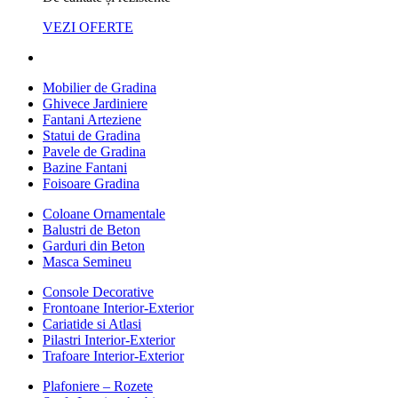
VEZI OFERTE
Mobilier de Gradina
Ghivece Jardiniere
Fantani Arteziene
Statui de Gradina
Pavele de Gradina
Bazine Fantani
Foisoare Gradina
Coloane Ornamentale
Balustri de Beton
Garduri din Beton
Masca Semineu
Console Decorative
Frontoane Interior-Exterior
Cariatide si Atlasi
Pilastri Interior-Exterior
Trafoare Interior-Exterior
Plafoniere – Rozete