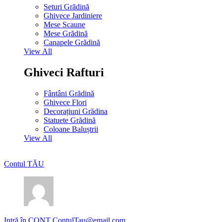
Seturi Grădină
Ghivece Jardiniere
Mese Scaune
Mese Grădină
Canapele Grădină
View All
Ghiveci Rafturi
Fântâni Grădină
Ghivece Flori
Decorațiuni Grădina
Statuete Grădină
Coloane Baluștrii
View All
Contul TĂU
Intră în CONT
ContulTau@email.com