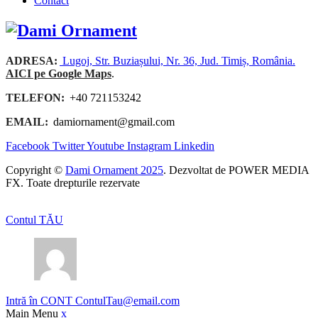
Contact
ADRESA:
Lugoj, Str. Buziașului, Nr. 36, Jud. Timiș, România.
AICI pe Google Maps
.
TELEFON:
+40 721153242
EMAIL:
damiornament@gmail.com
Facebook
Twitter
Youtube
Instagram
Linkedin
Copyright ©
Dami Ornament 2025
. Dezvoltat de POWER MEDIA
FX. Toate drepturile rezervate
Contul TĂU
Intră în CONT
ContulTau@email.com
Main Menu
x