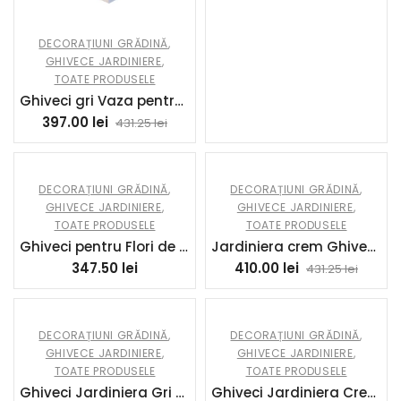
DECORAȚIUNI GRĂDINĂ
,
GHIVECE JARDINIERE
,
TOATE PRODUSELE
Ghiveci gri Vaza pentru Flori patrat de Gradina sau Terasa din beton COD47
397.00
lei
431.25
lei
DECORAȚIUNI GRĂDINĂ
,
DECORAȚIUNI GRĂDINĂ
,
GHIVECE JARDINIERE
,
GHIVECE JARDINIERE
,
TOATE PRODUSELE
TOATE PRODUSELE
Ghiveci pentru Flori de Gradina Crem Cufar motive Romane din ciment COD53
Jardiniera crem Ghiveci pentru Flori patrat de Gradina sau Terasa din ciment COD46
347.50
lei
410.00
lei
431.25
lei
DECORAȚIUNI GRĂDINĂ
,
DECORAȚIUNI GRĂDINĂ
,
GHIVECE JARDINIERE
,
GHIVECE JARDINIERE
,
TOATE PRODUSELE
TOATE PRODUSELE
Ghiveci Jardiniera Gri pentru Flori de Gradina sau Terasa din beton COD51
Ghiveci Jardiniera Crem pentru Flori de Gradina sau Terasa din ciment COD50