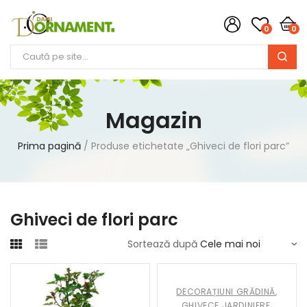
0
0
Magazin
Prima pagină
Produse etichetate „Ghiveci de flori parc”
Ghiveci de flori parc
Sortează după
DECORAȚIUNI GRĂDINĂ
,
GHIVECE JARDINIERE
,