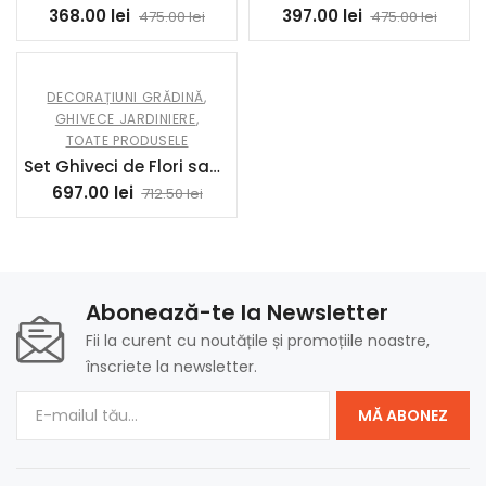
368.00
lei
397.00
lei
475.00
lei
475.00
lei
DECORAȚIUNI GRĂDINĂ
,
GHIVECE JARDINIERE
,
TOATE PRODUSELE
Set Ghiveci de Flori sau Jardiniera Mare de Gradina cu picior inalt din Beton COD61
697.00
lei
712.50
lei
Abonează-te la Newsletter
Fii la curent cu noutățile și promoțiile noastre,
înscriete la newsletter.
MĂ ABONEZ