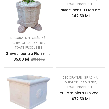
TOATE PRODUSELE
Ghiveci pentru Flori de Gradina Gri Cufar motive Romane din ciment COD52
347.50
lei
DECORAȚIUNI GRĂDINĂ
,
GHIVECE JARDINIERE
,
TOATE PRODUSELE
Ghiveci pentru Flori mic hexagon Jardiniera de Gradina sau Terasa din beton COD48
185.00
lei
215.00
lei
DECORAȚIUNI GRĂDINĂ
,
GHIVECE JARDINIERE
,
TOATE PRODUSELE
Set Jardiniera Ghiveci de Flori cu picior inalt de Gradina sau Terasa COD45
672.50
lei