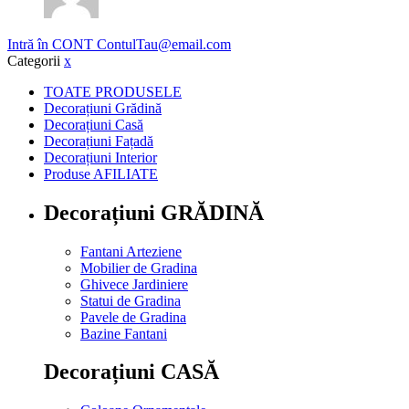
Intră în CONT
ContulTau@email.com
Categorii
x
TOATE PRODUSELE
Decorațiuni Grădină
Decorațiuni Casă
Decorațiuni Fațadă
Decorațiuni Interior
Produse AFILIATE
Decorațiuni GRĂDINĂ
Fantani Arteziene
Mobilier de Gradina
Ghivece Jardiniere
Statui de Gradina
Pavele de Gradina
Bazine Fantani
Decorațiuni CASĂ