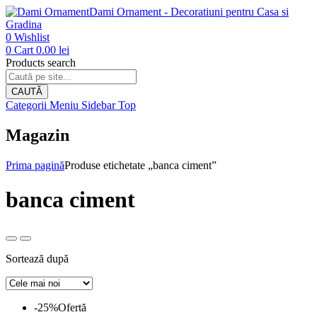
Dami Ornament - Decoratiuni pentru Casa si
Gradina
0
Wishlist
0
Cart
0.00
lei
Products search
CAUTĂ
Categorii
Meniu
Sidebar
Top
Magazin
Prima pagină
Produse etichetate „banca ciment”
banca ciment
Sortează după
-25%
Ofertă