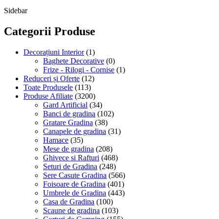
Sidebar
Categorii Produse
Decorațiuni Interior
(1)
Baghete Decorative
(0)
Frize - Rilogi - Cornise
(1)
Reduceri și Oferte
(12)
Toate Produsele
(113)
Produse Afiliate
(3200)
Gard Artificial
(34)
Banci de gradina
(102)
Gratare Gradina
(38)
Canapele de gradina
(31)
Hamace
(35)
Mese de gradina
(208)
Ghivece si Rafturi
(468)
Seturi de Gradina
(248)
Sere Casute Gradina
(566)
Foisoare de Gradina
(401)
Umbrele de Gradina
(443)
Casa de Gradina
(100)
Scaune de gradina
(103)