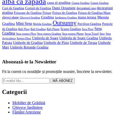
alba ca zapada
casa si gradina
Casuta Gradina
Casute Gradina
Dami Ornament
decoratiuni
Cort de Gradina
Corturi de Gradina
decoratiuni casa
gradina
Foisoare de Gradina
Foisor
Foisor de Gradina
Foisor de Gradina Mare
Gradina
masa terasa
Masuta
ghiveci plante
Ghoveci Gradina
Jardiniera Gradina
Outsunny
Mini Sera
Gradina
Pavilion Gradina
Pergole
Mobila Gradina
Sera
de Gradina
Scaun Gradina
Raft Flori
Raft Gradina
Raft Plante
Sera Flori
Gradina
Sera pentru Flori
Sera pentru Gradina
Sera pentru Plante
Seras Tunel
Sere
Sere
Umbrela de Soare
Umbrela de Soare Gradina
Umbrela
Agricultura
Suport Flori
Patrata
Umbrele de Gradina
Umbrele de Plaja
Umbrele de Terasa
Umbrele
Mari
Umbrele Rotunde Gradina
Abonează-te la Newsletter
Fii la curent cu noutățile și promoțiile noastre, înscriete la newsletter.
MĂ ABONEZ
Categorii
Mobilier de Grădină
Ghivece Jardiniere
Fântâni Arteziene