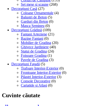
Corturi de Camping
(155)
Set mese si scaune
(268)
Decorațiuni Casă
(27)
Coloane Ornamentale
(4)
Balustri de Beton
(5)
Garduri din Beton
(0)
Masca Semineu
(0)
Decorațiuni Grădină
(109)
Fantani Arteziene
(21)
Bazine Fantani
(0)
Mobilier de Gradina
(20)
Ghivece Jardiniere
(40)
Statui de Gradina
(24)
Foisoare Gradina
(1)
Pavele de Gradina
(3)
Decorațiuni Fațadă
(5)
Trafoare Interior-Exterior
(0)
Frontoane Interior-Exterior
(0)
Pilastri Interior-Exterior
(3)
Console Decorative
(0)
Cariatide si Atlasi
(0)
Cuvinte căutate