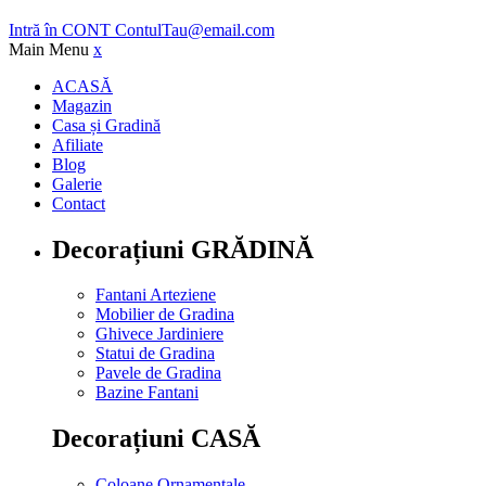
Intră în CONT
ContulTau@email.com
Main Menu
x
ACASĂ
Magazin
Casa și Gradină
Afiliate
Blog
Galerie
Contact
Decorațiuni GRĂDINĂ
Fantani Arteziene
Mobilier de Gradina
Ghivece Jardiniere
Statui de Gradina
Pavele de Gradina
Bazine Fantani
Decorațiuni CASĂ
Coloane Ornamentale