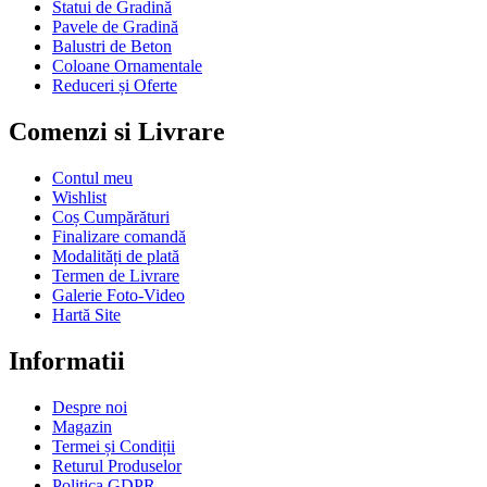
Statui de Gradină
Pavele de Gradină
Balustri de Beton
Coloane Ornamentale
Reduceri și Oferte
Comenzi si Livrare
Contul meu
Wishlist
Coș Cumpărături
Finalizare comandă
Modalități de plată
Termen de Livrare
Galerie Foto-Video
Hartă Site
Informatii
Despre noi
Magazin
Termei și Condiții
Returul Produselor
Politica GDPR