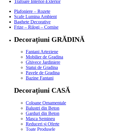
Trafoare Interior-Exterior
Plafoniere – Rozete
Scafe Lumina Ambient
Baghete Decorative
Frize – Rilogi – Cornise
Decorațiuni GRĂDINĂ
Fantani Arteziene
Mobilier de Gradina
Ghivece Jardiniere
Statui de Gradina
Pavele de Gradina
Bazine Fantani
Decorațiuni CASĂ
Coloane Ornamentale
Balustri din Beton
Garduri din Beton
Masca Semineu
Reduceri și Oferte
Toate Produsele