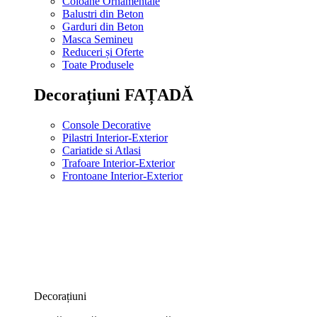
Coloane Ornamentale
Balustri din Beton
Garduri din Beton
Masca Semineu
Reduceri și Oferte
Toate Produsele
Decorațiuni FAȚADĂ
Console Decorative
Pilastri Interior-Exterior
Cariatide si Atlasi
Trafoare Interior-Exterior
Frontoane Interior-Exterior
Decorațiuni