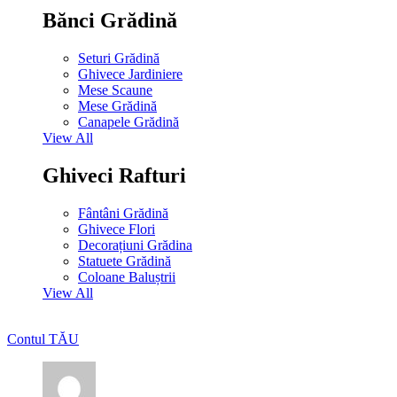
Bănci Grădină
Seturi Grădină
Ghivece Jardiniere
Mese Scaune
Mese Grădină
Canapele Grădină
View All
Ghiveci Rafturi
Fântâni Grădină
Ghivece Flori
Decorațiuni Grădina
Statuete Grădină
Coloane Baluștrii
View All
Contul TĂU