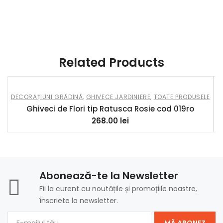
Related Products
DECORAȚIUNI GRĂDINĂ
,
GHIVECE JARDINIERE
,
TOATE PRODUSELE
Ghiveci de Flori tip Ratusca Rosie cod 019ro
G
268.00
lei
Abonează-te la Newsletter
Fii la curent cu noutățile și promoțiile noastre,
înscriete la newsletter.