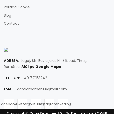
Politica Cookie
Blog
Contact
ADRESA:
Lugoj, Str. Buziașului, Nr. 36, Jud. Timiș,
România.
AICI pe Google Maps
.
TELEFON:
+40 721153242
EMAIL:
damiornament@gmail.com
Facebook
Twitter
Youtube
Instagram
Linkedin
Copyright ©
Dami Ornament 2025
. Dezvoltat de POWER