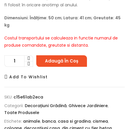
fi folosit în oricare anotimp al anului.
Dimensiuni: Înălțime: 50 cm; Latura: 41 cm; Greutate: 45
kg
Costul transportului se calculeaza in functie numarul de
produse comandate, greutate si distanta.
Cantitate
Adaugă În Coș
Ghiveci
Mare
Add To Wishlist
de
Flori
Patrat
SKU:
c15e61ab2eca
din
Categorii:
Decorațiuni Grădină
,
Ghivece Jardiniere
,
Ciment
Toate Produsele
cod012
Etichete:
animale
,
banca
,
casa si gradina
,
cismea
,
coloane
,
decoratiuni casa
,
din ciment cu fier beton
,