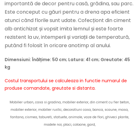
importantă de decor pentru casă, grădina, sau parc.
Este conceput cu găuri pentru a drena apa eficient
atunci când florile sunt udate. Cofecționt din ciment
alb antichizat și vopsit imita lemnul și este foarte
rezistent la uv, intemperii și variații de temperatură,
putând fi folosit în oricare anotimp al anului.
Dimensiuni:
Înălțime: 50 cm;
Latura: 41 cm; Greutate: 45
kg
Costul transportului se calculeaza in functie numarul de
produse comandate, greutate si distanta.
Mobilier urban, casa si gradina, mobilier exterior, din ciment cu fier beton,
mobilier exterior, mobilier rustic, decoratiuni casa, banca, scaune, masa,
fantana, cismea, tabureti, statuete, animale, vaze de flori, ghiveci plante,
modele noi, placi, coloane, gard,