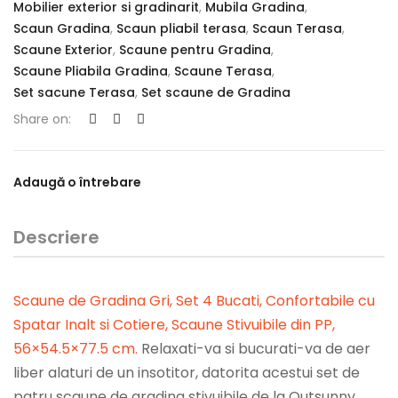
Mobilier exterior si gradinarit
,
Mubila Gradina
,
Scaun Gradina
,
Scaun pliabil terasa
,
Scaun Terasa
,
Scaune Exterior
,
Scaune pentru Gradina
,
Scaune Pliabila Gradina
,
Scaune Terasa
,
Set sacune Terasa
,
Set scaune de Gradina
Share on:
Adaugă o întrebare
Descriere
Scaune de Gradina Gri, Set 4 Bucati, Confortabile cu
Spatar Inalt si Cotiere, Scaune Stivuibile din PP,
56×54.5×77.5 cm
.
Relaxati-va si bucurati-va de aer
liber alaturi de un insotitor, datorita acestui set de
patru scaune de gradina stivuibile de la Outsunny.