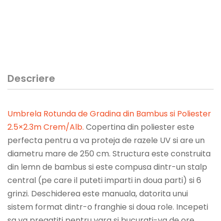
Descriere
Umbrela Rotunda de Gradina din Bambus si Poliester
2.5×2.3m Crem/Alb
.
Copertina din poliester este
perfecta pentru a va proteja de razele UV si are un
diametru mare de 250 cm. Structura este construita
din lemn de bambus si este compusa dintr-un stalp
central (pe care il puteti imparti in doua parti) si 6
grinzi. Deschiderea este manuala, datorita unui
sistem format dintr-o franghie si doua role. Incepeti
sa va pregatiti pentru vara si bucurati-va de ore