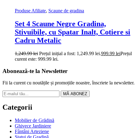
Produse Afiliate
,
Scaune de gradina
Set 4 Scaune Negre Gradina,
Stivuibile, cu Spatar Inalt, Cotiere si
Cadru Metalic
1,249.99
lei
Prețul inițial a fost: 1,249.99 lei.
999.99
lei
Prețul
curent este: 999.99 lei.
Abonează-te la Newsletter
Fii la curent cu noutățile și promoțiile noastre, înscriete la newsletter.
MĂ ABONEZ
Categorii
Mobilier de Grădină
Ghivece Jardiniere
Fântâni Arteziene
Statui de Gradină