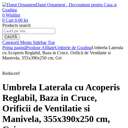
Dami Ornament - Decoratiuni pentru Casa si
Gradina
0
Wishlist
0
Cart
0.00
lei
Products search
CAUTĂ
Categorii
Meniu
Sidebar
Top
Prima pagină
Produse Afiliate
Umbrele de Gradina
Umbrela Laterala
cu Acoperis Reglabil, Baza in Cruce, Orificii de Ventilatie si
Manivela, 355x390x250 cm, Gri
Reduceri!
Umbrela Laterala cu Acoperis
Reglabil, Baza in Cruce,
Orificii de Ventilatie si
Manivela, 355x390x250 cm,