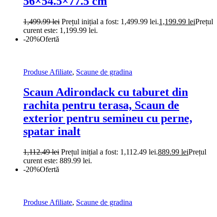
56×54.5×77.5 cm
1,499.99
lei
Prețul inițial a fost: 1,499.99 lei.
1,199.99
lei
Prețul
curent este: 1,199.99 lei.
-20%
Ofertă
Produse Afiliate
,
Scaune de gradina
Scaun Adirondack cu taburet din
rachita pentru terasa, Scaun de
exterior pentru semineu cu perne,
spatar inalt
1,112.49
lei
Prețul inițial a fost: 1,112.49 lei.
889.99
lei
Prețul
curent este: 889.99 lei.
-20%
Ofertă
Produse Afiliate
,
Scaune de gradina