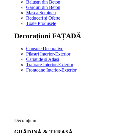
Balustri din Beton
Garduri din Beton
Masca Semineu
Reduceri și Oferte
Toate Produsele
Decorațiuni FAȚADĂ
Console Decorative
Pilastri Interior-Exterior
Cariatide si Atlasi
Trafoare Interior-Exterior
Frontoane Interior-Exterior
Decorațiuni
GRĂDINĂ & TERASĂ