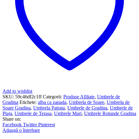
Add to wishlist
SKU:
59c46df2c1ff
Categorii:
Produse Afiliate
,
Umbrele de
Gradina
Etichete:
alba ca zapada
,
Umbrela de Soare
,
Umbrela de
Soare Gradina
,
Umbrela Patrata
,
Umbrele de Gradina
,
Umbrele de
Plaja
,
Umbrele de Terasa
,
Umbrele Mari
,
Umbrele Rotunde Gradina
Share on:
Facebook
Twitter
Pinterest
Adaugă o întrebare