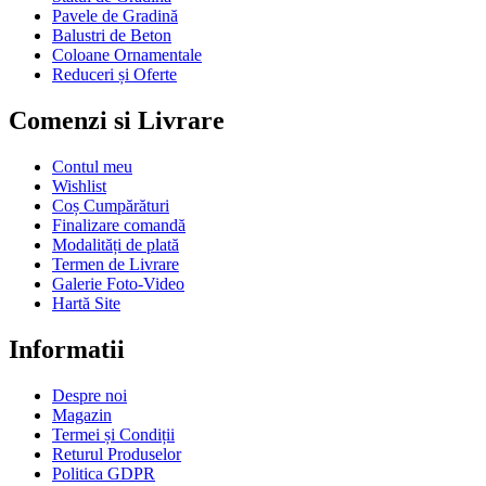
Pavele de Gradină
Balustri de Beton
Coloane Ornamentale
Reduceri și Oferte
Comenzi si Livrare
Contul meu
Wishlist
Coș Cumpărături
Finalizare comandă
Modalități de plată
Termen de Livrare
Galerie Foto-Video
Hartă Site
Informatii
Despre noi
Magazin
Termei și Condiții
Returul Produselor
Politica GDPR