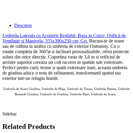
Descriere
Umbrela Laterala cu Acoperis Reglabil, Baza in Cruce, Orificii de
Ventilatie si Manivela, 355x390x250 cm, Gri
.
Bucura-te de soare
sau de odihna la umbra cu umbrela de exterior Outsunny. Cu o
rotatie completa de 360?ø si inclinari personalizabile, ofera protectie
solara din orice directie. Copertina vasta de 3,6 m si orificiul de
aerisire superior creeaza un colt racoros in spatiile tale exterioare.
Perfect pentru curti, terase si spatii exterioare mari, aceasta umbrela
de gradina aduce o nota de rafinament, transformand spatiul tau
exterior intr-un refugiu linistit.
Umbrela de Soare Gradina, Umbrele de Plaja, Umbrele de Terasa, Umbrela Patrata, Umbrele
Rotunde Gradina, Umbrele de Gradina, Umbrele Mari, Umbrela de Soare,
AOSOM Umbrele de Gradina 11 MAI 2025
Sidebar
Related Products