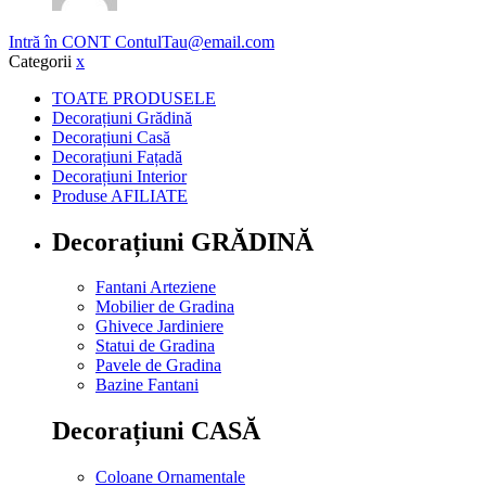
Intră în CONT
ContulTau@email.com
Categorii
x
TOATE PRODUSELE
Decorațiuni Grădină
Decorațiuni Casă
Decorațiuni Fațadă
Decorațiuni Interior
Produse AFILIATE
Decorațiuni GRĂDINĂ
Fantani Arteziene
Mobilier de Gradina
Ghivece Jardiniere
Statui de Gradina
Pavele de Gradina
Bazine Fantani
Decorațiuni CASĂ
Coloane Ornamentale