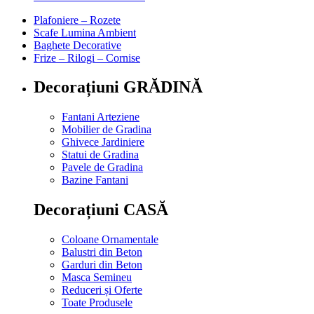
Plafoniere – Rozete
Scafe Lumina Ambient
Baghete Decorative
Frize – Rilogi – Cornise
Decorațiuni GRĂDINĂ
Fantani Arteziene
Mobilier de Gradina
Ghivece Jardiniere
Statui de Gradina
Pavele de Gradina
Bazine Fantani
Decorațiuni CASĂ
Coloane Ornamentale
Balustri din Beton
Garduri din Beton
Masca Semineu
Reduceri și Oferte
Toate Produsele