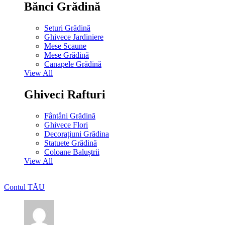
Bănci Grădină
Seturi Grădină
Ghivece Jardiniere
Mese Scaune
Mese Grădină
Canapele Grădină
View All
Ghiveci Rafturi
Fântâni Grădină
Ghivece Flori
Decorațiuni Grădina
Statuete Grădină
Coloane Baluștrii
View All
Contul TĂU