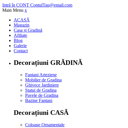
Intră în CONT
ContulTau@email.com
Main Menu
x
ACASĂ
Magazin
Casa și Gradină
Afiliate
Blog
Galerie
Contact
Decorațiuni GRĂDINĂ
Fantani Arteziene
Mobilier de Gradina
Ghivece Jardiniere
Statui de Gradina
Pavele de Gradina
Bazine Fantani
Decorațiuni CASĂ
Coloane Ornamentale