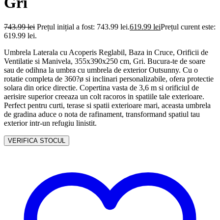
Gri
743.99
lei
Prețul inițial a fost: 743.99 lei.
619.99
lei
Prețul curent este:
619.99 lei.
Umbrela Laterala cu Acoperis Reglabil, Baza in Cruce, Orificii de
Ventilatie si Manivela, 355x390x250 cm, Gri. Bucura-te de soare
sau de odihna la umbra cu umbrela de exterior Outsunny. Cu o
rotatie completa de 360?ø si inclinari personalizabile, ofera protectie
solara din orice directie. Copertina vasta de 3,6 m si orificiul de
aerisire superior creeaza un colt racoros in spatiile tale exterioare.
Perfect pentru curti, terase si spatii exterioare mari, aceasta umbrela
de gradina aduce o nota de rafinament, transformand spatiul tau
exterior intr-un refugiu linistit.
VERIFICA STOCUL