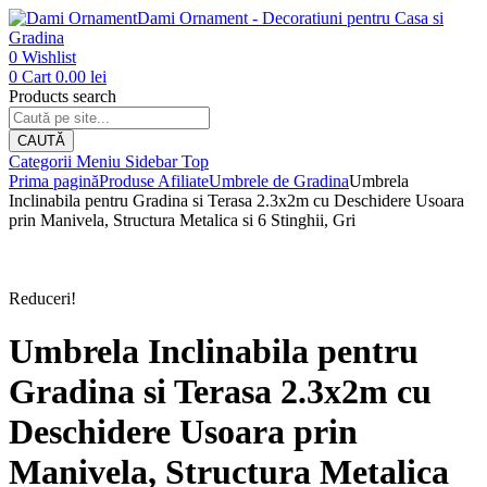
Dami Ornament - Decoratiuni pentru Casa si
Gradina
0
Wishlist
0
Cart
0.00
lei
Products search
CAUTĂ
Categorii
Meniu
Sidebar
Top
Prima pagină
Produse Afiliate
Umbrele de Gradina
Umbrela
Inclinabila pentru Gradina si Terasa 2.3x2m cu Deschidere Usoara
prin Manivela, Structura Metalica si 6 Stinghii, Gri
Reduceri!
Umbrela Inclinabila pentru
Gradina si Terasa 2.3x2m cu
Deschidere Usoara prin
Manivela, Structura Metalica