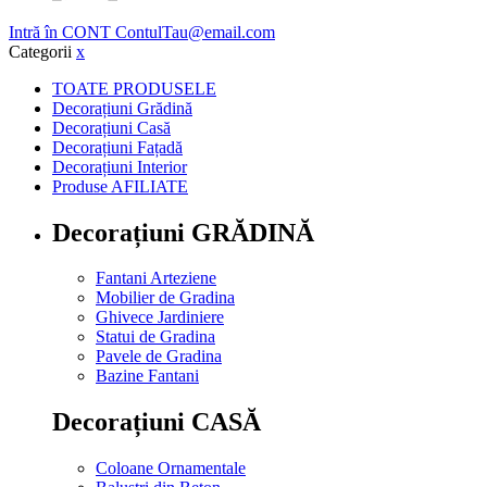
Intră în CONT
ContulTau@email.com
Categorii
x
TOATE PRODUSELE
Decorațiuni Grădină
Decorațiuni Casă
Decorațiuni Fațadă
Decorațiuni Interior
Produse AFILIATE
Decorațiuni GRĂDINĂ
Fantani Arteziene
Mobilier de Gradina
Ghivece Jardiniere
Statui de Gradina
Pavele de Gradina
Bazine Fantani
Decorațiuni CASĂ
Coloane Ornamentale