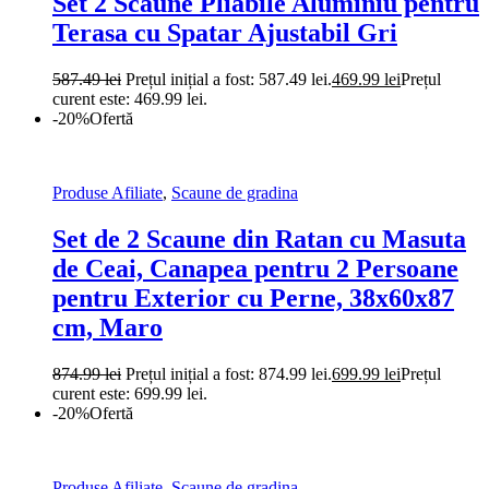
Set 2 Scaune Pliabile Aluminiu pentru
Terasa cu Spatar Ajustabil Gri
587.49
lei
Prețul inițial a fost: 587.49 lei.
469.99
lei
Prețul
curent este: 469.99 lei.
-20%
Ofertă
Produse Afiliate
,
Scaune de gradina
Set de 2 Scaune din Ratan cu Masuta
de Ceai, Canapea pentru 2 Persoane
pentru Exterior cu Perne, 38x60x87
cm, Maro
874.99
lei
Prețul inițial a fost: 874.99 lei.
699.99
lei
Prețul
curent este: 699.99 lei.
-20%
Ofertă
Produse Afiliate
,
Scaune de gradina