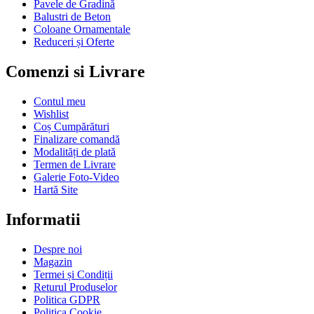
Pavele de Gradină
Balustri de Beton
Coloane Ornamentale
Reduceri și Oferte
Comenzi si Livrare
Contul meu
Wishlist
Coș Cumpărături
Finalizare comandă
Modalități de plată
Termen de Livrare
Galerie Foto-Video
Hartă Site
Informatii
Despre noi
Magazin
Termei și Condiții
Returul Produselor
Politica GDPR
Politica Cookie