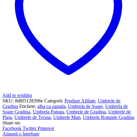
Add to wishlist
SKU:
8d8f5128396e
Categorii:
Produse Afiliate
,
Umbrele de
Gradina
Etichete:
alba ca zapada
,
Umbrela de Soare
,
Umbrela de
Soare Gradina
,
Umbrela Patrata
,
Umbrele de Gradina
,
Umbrele de
Plaja
,
Umbrele de Terasa
,
Umbrele Mari
,
Umbrele Rotunde Gradina
Share on:
Facebook
Twitter
Pinterest
Adaugă o întrebare