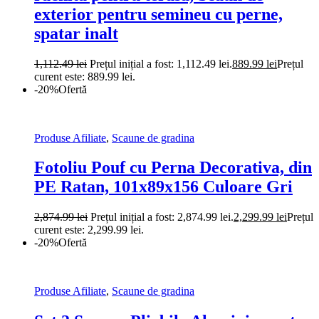
exterior pentru semineu cu perne,
spatar inalt
1,112.49
lei
Prețul inițial a fost: 1,112.49 lei.
889.99
lei
Prețul
curent este: 889.99 lei.
-20%
Ofertă
Produse Afiliate
,
Scaune de gradina
Fotoliu Pouf cu Perna Decorativa, din
PE Ratan, 101x89x156 Culoare Gri
2,874.99
lei
Prețul inițial a fost: 2,874.99 lei.
2,299.99
lei
Prețul
curent este: 2,299.99 lei.
-20%
Ofertă
Produse Afiliate
,
Scaune de gradina