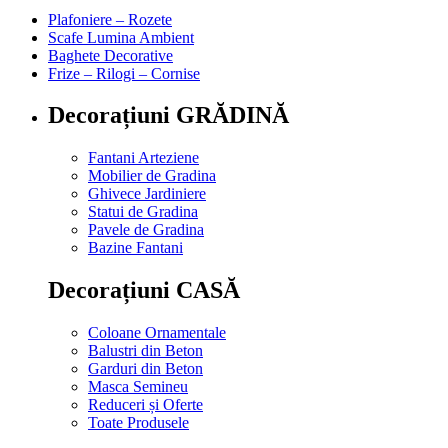
Plafoniere – Rozete
Scafe Lumina Ambient
Baghete Decorative
Frize – Rilogi – Cornise
Decorațiuni GRĂDINĂ
Fantani Arteziene
Mobilier de Gradina
Ghivece Jardiniere
Statui de Gradina
Pavele de Gradina
Bazine Fantani
Decorațiuni CASĂ
Coloane Ornamentale
Balustri din Beton
Garduri din Beton
Masca Semineu
Reduceri și Oferte
Toate Produsele