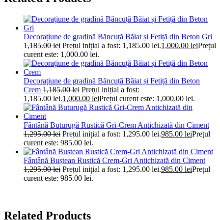
Decorațiune de gradină Băncuță Băiat și Fetiță din Beton Gri
1,185.00
lei
Prețul inițial a fost: 1,185.00 lei.
1,000.00
lei
Prețul
curent este: 1,000.00 lei.
Decorațiune de gradină Băncuță Băiat și Fetiță din Beton
Crem
1,185.00
lei
Prețul inițial a fost:
1,185.00 lei.
1,000.00
lei
Prețul curent este: 1,000.00 lei.
Fântână Buturugă Rustică Gri-Crem Antichizată din Ciment
1,295.00
lei
Prețul inițial a fost: 1,295.00 lei.
985.00
lei
Prețul
curent este: 985.00 lei.
Fântână Buștean Rustică Crem-Gri Antichizată din Ciment
1,295.00
lei
Prețul inițial a fost: 1,295.00 lei.
985.00
lei
Prețul
curent este: 985.00 lei.
Related Products