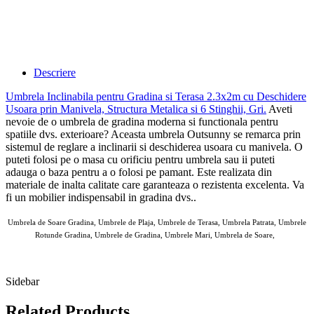
Descriere
Umbrela Inclinabila pentru Gradina si Terasa 2.3x2m cu Deschidere
Usoara prin Manivela, Structura Metalica si 6 Stinghii, Gri
.
Aveti
nevoie de o umbrela de gradina moderna si functionala pentru
spatiile dvs. exterioare? Aceasta umbrela Outsunny se remarca prin
sistemul de reglare a inclinarii si deschiderea usoara cu manivela. O
puteti folosi pe o masa cu orificiu pentru umbrela sau ii puteti
adauga o baza pentru a o folosi pe pamant. Este realizata din
materiale de inalta calitate care garanteaza o rezistenta excelenta. Va
fi un mobilier indispensabil in gradina dvs..
Umbrela de Soare Gradina, Umbrele de Plaja, Umbrele de Terasa, Umbrela Patrata, Umbrele
Rotunde Gradina, Umbrele de Gradina, Umbrele Mari, Umbrela de Soare,
AOSOM Umbrele de Gradina 11 MAI 2025
Sidebar
Related Products