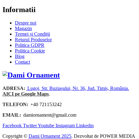
Informatii
Despre noi
Magazin
Termei și Condiții
Returul Produselor
Politica GDPR
Politica Cookie
Blog
Contact
ADRESA:
Lugoj, Str. Buziașului, Nr. 36, Jud. Timiș, România.
AICI pe Google Maps
.
TELEFON:
+40 721153242
EMAIL:
damiornament@gmail.com
Facebook
Twitter
Youtube
Instagram
Linkedin
Copyright ©
Dami Ornament 2025
. Dezvoltat de POWER MEDIA