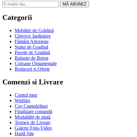
MĂ ABONEZ
Categorii
Mobilier de Grădină
Ghivece Jardiniere
Fântâni Arteziene
Statui de Gradină
Pavele de Gradină
Balustri de Beton
Coloane Ornamentale
Reduceri și Oferte
Comenzi si Livrare
Contul meu
Wishlist
Coș Cumpărături
Finalizare comandă
Modalități de plată
Termen de Livrare
Galerie Foto-Video
Hartă Site