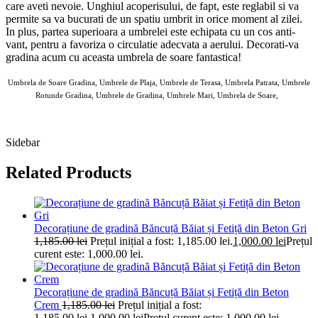
care aveti nevoie. Unghiul acoperisului, de fapt, este reglabil si va
permite sa va bucurati de un spatiu umbrit in orice moment al zilei.
In plus, partea superioara a umbrelei este echipata cu un cos anti-
vant, pentru a favoriza o circulatie adecvata a aerului. Decorati-va
gradina acum cu aceasta umbrela de soare fantastica!
Umbrela de Soare Gradina, Umbrele de Plaja, Umbrele de Terasa, Umbrela Patrata, Umbrele
Rotunde Gradina, Umbrele de Gradina, Umbrele Mari, Umbrela de Soare,
AOSOM Umbrele de Gradina 11 MAI 2025
Sidebar
Related Products
Decorațiune de gradină Băncuță Băiat și Fetiță din Beton Gri
1,185.00
lei
Prețul inițial a fost: 1,185.00 lei.
1,000.00
lei
Prețul
curent este: 1,000.00 lei.
Decorațiune de gradină Băncuță Băiat și Fetiță din Beton
Crem
1,185.00
lei
Prețul inițial a fost:
1,185.00 lei.
1,000.00
lei
Prețul curent este: 1,000.00 lei.