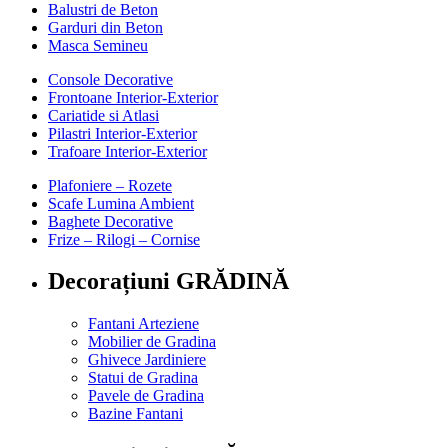
Balustri de Beton
Garduri din Beton
Masca Semineu
Console Decorative
Frontoane Interior-Exterior
Cariatide si Atlasi
Pilastri Interior-Exterior
Trafoare Interior-Exterior
Plafoniere – Rozete
Scafe Lumina Ambient
Baghete Decorative
Frize – Rilogi – Cornise
Decorațiuni GRĂDINĂ
Fantani Arteziene
Mobilier de Gradina
Ghivece Jardiniere
Statui de Gradina
Pavele de Gradina
Bazine Fantani