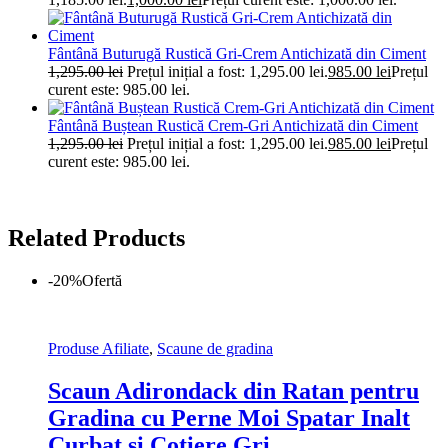
Fântână Buturugă Rustică Gri-Crem Antichizată din Ciment
1,295.00
lei
Prețul inițial a fost: 1,295.00 lei.
985.00
lei
Prețul
curent este: 985.00 lei.
Fântână Buștean Rustică Crem-Gri Antichizată din Ciment
1,295.00
lei
Prețul inițial a fost: 1,295.00 lei.
985.00
lei
Prețul
curent este: 985.00 lei.
Related Products
-20%
Ofertă
Produse Afiliate
,
Scaune de gradina
Scaun Adirondack din Ratan pentru
Gradina cu Perne Moi Spatar Inalt
Curbat si Cotiere Gri