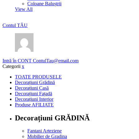
Coloane Baluștrii
View All
Contul TĂU
Intră în CONT
ContulTau@email.com
Categorii
x
TOATE PRODUSELE
Decorațiuni Grădină
Decorațiuni Casă
Decorațiuni Fațadă
Decorațiuni Interior
Produse AFILIATE
Decorațiuni GRĂDINĂ
Fantani Arteziene
Mobilier de Gradina