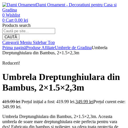
Dami Ornament - Decoratiuni pentru Casa si
Gradina
0
Wishlist
0
Cart
0.00
lei
Products search
CAUTĂ
Categorii
Meniu
Sidebar
Top
Prima pagină
Produse Afiliate
Umbrele de Gradina
Umbrela
Dreptunghiulara din Bambus, 2×1.5×2,3m
Reduceri!
Umbrela Dreptunghiulara din
Bambus, 2×1.5×2,3m
419.99
lei
Prețul inițial a fost: 419.99 lei.
349.99
lei
Prețul curent este:
349.99 lei.
Umbrela Dreptunghiulara din Bambus, 2×1.5×2,3m. Aceasta
umbrela de soare mare dreptunghiulara este perfecta pentru vara
dvs! Fabricata din bambus si poliester, va ofera toata protectia de