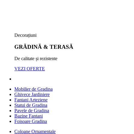
Decorațiuni
GRĂDINĂ & TERASĂ
De calitate și rezistente
VEZI OFERTE
Mobilier de Gradina
Ghivece Jardiniere
Fantani Arteziene
Statui de Gradina
Pavele de Gradina
Bazine Fantani
Foisoare Gradina
Coloane Ornamentale