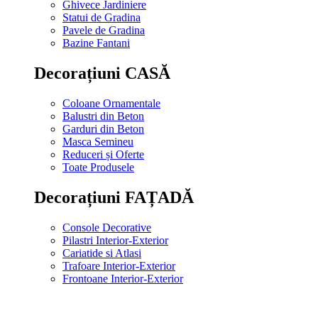
Ghivece Jardiniere
Statui de Gradina
Pavele de Gradina
Bazine Fantani
Decorațiuni CASĂ
Coloane Ornamentale
Balustri din Beton
Garduri din Beton
Masca Semineu
Reduceri și Oferte
Toate Produsele
Decorațiuni FAȚADĂ
Console Decorative
Pilastri Interior-Exterior
Cariatide si Atlasi
Trafoare Interior-Exterior
Frontoane Interior-Exterior