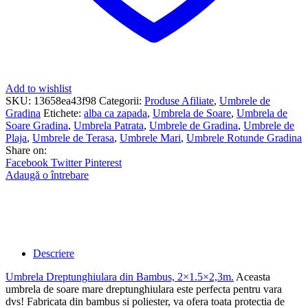
Add to wishlist
SKU:
13658ea43f98
Categorii:
Produse Afiliate
,
Umbrele de
Gradina
Etichete:
alba ca zapada
,
Umbrela de Soare
,
Umbrela de
Soare Gradina
,
Umbrela Patrata
,
Umbrele de Gradina
,
Umbrele de
Plaja
,
Umbrele de Terasa
,
Umbrele Mari
,
Umbrele Rotunde Gradina
Share on:
Facebook
Twitter
Pinterest
Adaugă o întrebare
Descriere
Umbrela Dreptunghiulara din Bambus, 2×1.5×2,3m
.
Aceasta
umbrela de soare mare dreptunghiulara este perfecta pentru vara
dvs! Fabricata din bambus si poliester, va ofera toata protectia de