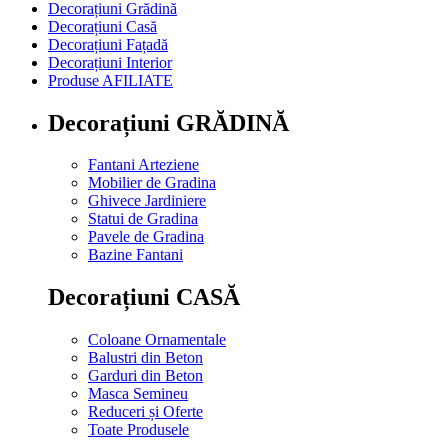
Decorațiuni Grădină
Decorațiuni Casă
Decorațiuni Fațadă
Decorațiuni Interior
Produse AFILIATE
Decorațiuni GRĂDINĂ
Fantani Arteziene
Mobilier de Gradina
Ghivece Jardiniere
Statui de Gradina
Pavele de Gradina
Bazine Fantani
Decorațiuni CASĂ
Coloane Ornamentale
Balustri din Beton
Garduri din Beton
Masca Semineu
Reduceri și Oferte
Toate Produsele