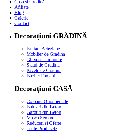
Casa și Gradină
Afiliate
Blog
Galerie
Contact
Decorațiuni GRĂDINĂ
Fantani Arteziene
Mobilier de Gradina
Ghivece Jardiniere
Statui de Gradina
Pavele de Gradina
Bazine Fantani
Decorațiuni CASĂ
Coloane Ornamentale
Balustri din Beton
Garduri din Beton
Masca Semineu
Reduceri și Oferte
Toate Produsele