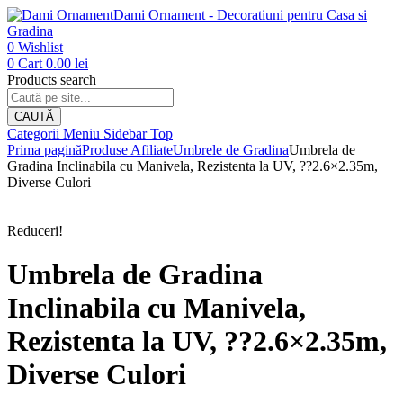
Dami Ornament - Decoratiuni pentru Casa si
Gradina
0
Wishlist
0
Cart
0.00
lei
Products search
CAUTĂ
Categorii
Meniu
Sidebar
Top
Prima pagină
Produse Afiliate
Umbrele de Gradina
Umbrela de
Gradina Inclinabila cu Manivela, Rezistenta la UV, ??2.6×2.35m,
Diverse Culori
Reduceri!
Umbrela de Gradina
Inclinabila cu Manivela,
Rezistenta la UV, ??2.6×2.35m,
Diverse Culori