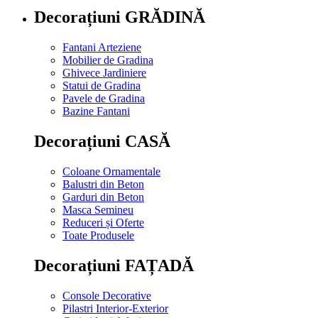
Decorațiuni GRĂDINĂ
Fantani Arteziene
Mobilier de Gradina
Ghivece Jardiniere
Statui de Gradina
Pavele de Gradina
Bazine Fantani
Decorațiuni CASĂ
Coloane Ornamentale
Balustri din Beton
Garduri din Beton
Masca Semineu
Reduceri și Oferte
Toate Produsele
Decorațiuni FAȚADĂ
Console Decorative
Pilastri Interior-Exterior