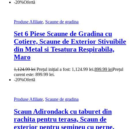
-20%
Ofertă
Produse Afiliate
,
Scaune de gradina
Set 6 Piese Scaune de Gradina cu
Cotiere, Scaune de Exterior Stivuibile
din Metal si Tesatura Respirabila,
Maro
1,124.99
lei
Prețul inițial a fost: 1,124.99 lei.
899.99
lei
Prețul
curent este: 899.99 lei.
-20%
Ofertă
Produse Afiliate
,
Scaune de gradina
Scaun Adirondack cu taburet din
rachita pentru terasa, Scaun de
exterior pentru semineu cu perne,