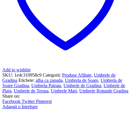
Add to wishlist
SKU:
1e4c310958c9
Categorii:
Produse Afiliate
,
Umbrele de
Gradina
Etichete:
alba ca zapada
,
Umbrela de Soare
,
Umbrela de
Soare Gradina
,
Umbrela Patrata
,
Umbrele de Gradina
,
Umbrele de
Plaja
,
Umbrele de Terasa
,
Umbrele Mari
,
Umbrele Rotunde Gradina
Share on:
Facebook
Twitter
Pinterest
Adaugă o întrebare