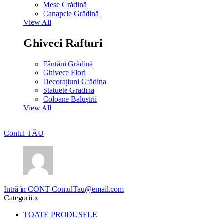
Mese Grădină
Canapele Grădină
View All
Ghiveci Rafturi
Fântâni Grădină
Ghivece Flori
Decorațiuni Grădina
Statuete Grădină
Coloane Baluștrii
View All
Contul TĂU
Intră în CONT
ContulTau@email.com
Categorii
x
TOATE PRODUSELE