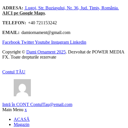
ADRESA:
Lugoj, Str. Buziașului, Nr. 36, Jud. Timiș, România.
AICI pe Google Maps
.
TELEFON:
+40 721153242
EMAIL:
damiornament@gmail.com
Facebook
Twitter
Youtube
Instagram
Linkedin
Copyright ©
Dami Ornament 2025
. Dezvoltat de POWER MEDIA
FX. Toate drepturile rezervate
Contul TĂU
Intră în CONT
ContulTau@email.com
Main Menu
x
ACASĂ
Magazin