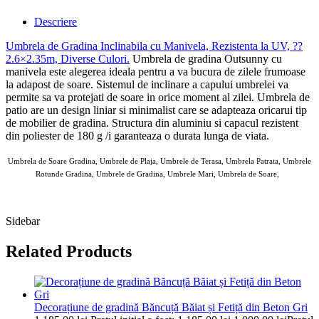
Descriere
Umbrela de Gradina Inclinabila cu Manivela, Rezistenta la UV, ??
2.6×2.35m, Diverse Culori
.
Umbrela de gradina Outsunny cu
manivela este alegerea ideala pentru a va bucura de zilele frumoase
la adapost de soare. Sistemul de inclinare a capului umbrelei va
permite sa va protejati de soare in orice moment al zilei. Umbrela de
patio are un design liniar si minimalist care se adapteaza oricarui tip
de mobilier de gradina. Structura din aluminiu si capacul rezistent
din poliester de 180 g /i­ garanteaza o durata lunga de viata.
Umbrela de Soare Gradina, Umbrele de Plaja, Umbrele de Terasa, Umbrela Patrata, Umbrele
Rotunde Gradina, Umbrele de Gradina, Umbrele Mari, Umbrela de Soare,
AOSOM Umbrele de Gradina 11 MAI 2025
Sidebar
Related Products
Decorațiune de gradină Băncuță Băiat și Fetiță din Beton Gri