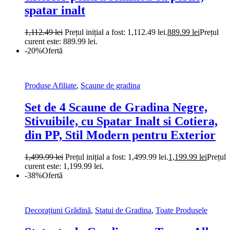
spatar inalt
1,112.49
lei
Prețul inițial a fost: 1,112.49 lei.
889.99
lei
Prețul
curent este: 889.99 lei.
-20%
Ofertă
Produse Afiliate
,
Scaune de gradina
Set de 4 Scaune de Gradina Negre,
Stivuibile, cu Spatar Inalt si Cotiera,
din PP, Stil Modern pentru Exterior
1,499.99
lei
Prețul inițial a fost: 1,499.99 lei.
1,199.99
lei
Prețul
curent este: 1,199.99 lei.
-38%
Ofertă
Decorațiuni Grădină
,
Statui de Gradina
,
Toate Produsele