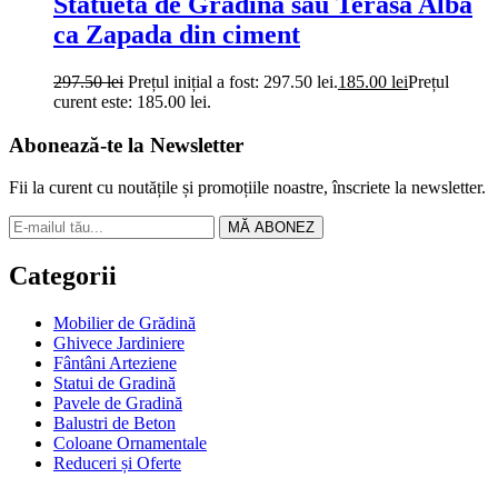
Statueta de Gradina sau Terasa Alba
ca Zapada din ciment
297.50
lei
Prețul inițial a fost: 297.50 lei.
185.00
lei
Prețul
curent este: 185.00 lei.
Abonează-te la Newsletter
Fii la curent cu noutățile și promoțiile noastre, înscriete la newsletter.
MĂ ABONEZ
Categorii
Mobilier de Grădină
Ghivece Jardiniere
Fântâni Arteziene
Statui de Gradină
Pavele de Gradină
Balustri de Beton
Coloane Ornamentale
Reduceri și Oferte