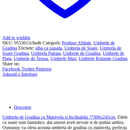
Add to wishlist
SKU:
9553612c8a4b
Categorii:
Produse Afiliate
,
Umbrele de
Gradina
Etichete:
alba ca zapada
,
Umbrela de Soare
,
Umbrela de
Soare Gradina
,
Umbrela Patrata
,
Umbrele de Gradina
,
Umbrele de
Plaja
,
Umbrele de Terasa
,
Umbrele Mari
,
Umbrele Rotunde Gradina
Share on:
Facebook
Twitter
Pinterest
Adaugă o întrebare
Descriere
Umbrela de Gradina cu Manivela si Inclinabila ??300x245cm
.
Zilele
cu soare sunt fantastice, dar uneori aveti nevoie si de putina umbra.
Outsunny va ofera aceasta umbrela de gradina cu manivela, perfecta