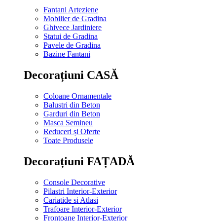
Fantani Arteziene
Mobilier de Gradina
Ghivece Jardiniere
Statui de Gradina
Pavele de Gradina
Bazine Fantani
Decorațiuni CASĂ
Coloane Ornamentale
Balustri din Beton
Garduri din Beton
Masca Semineu
Reduceri și Oferte
Toate Produsele
Decorațiuni FAȚADĂ
Console Decorative
Pilastri Interior-Exterior
Cariatide si Atlasi
Trafoare Interior-Exterior
Frontoane Interior-Exterior