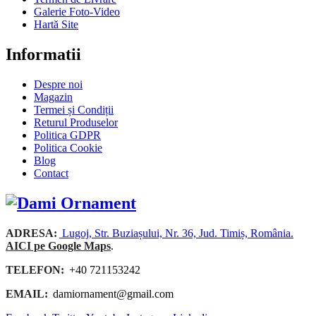
Galerie Foto-Video
Hartă Site
Informatii
Despre noi
Magazin
Termei și Condiții
Returul Produselor
Politica GDPR
Politica Cookie
Blog
Contact
ADRESA:
Lugoj, Str. Buziașului, Nr. 36, Jud. Timiș, România.
AICI pe Google Maps
.
TELEFON:
+40 721153242
EMAIL:
damiornament@gmail.com