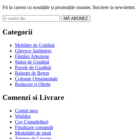
Fii la curent cu noutățile și promoțiile noastre, înscriete la newsletter.
MĂ ABONEZ
Categorii
Mobilier de Grădină
Ghivece Jardiniere
Fântâni Arteziene
Statui de Gradină
Pavele de Gradină
Balustri de Beton
Coloane Ornamentale
Reduceri și Oferte
Comenzi si Livrare
Contul meu
Wishlist
Coș Cumpărături
Finalizare comandă
Modalități de plată
Termen de Livrare