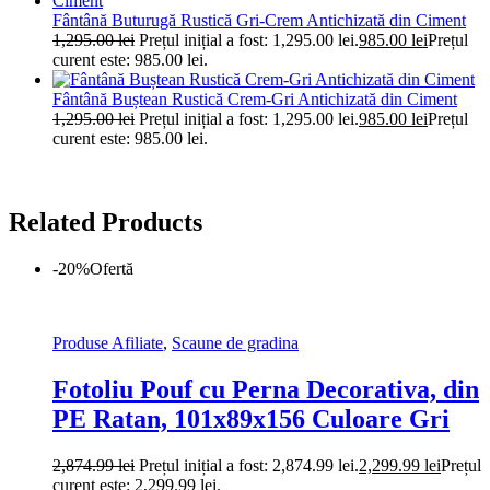
Fântână Buturugă Rustică Gri-Crem Antichizată din Ciment
1,295.00
lei
Prețul inițial a fost: 1,295.00 lei.
985.00
lei
Prețul
curent este: 985.00 lei.
Fântână Buștean Rustică Crem-Gri Antichizată din Ciment
1,295.00
lei
Prețul inițial a fost: 1,295.00 lei.
985.00
lei
Prețul
curent este: 985.00 lei.
Related Products
-20%
Ofertă
Produse Afiliate
,
Scaune de gradina
Fotoliu Pouf cu Perna Decorativa, din
PE Ratan, 101x89x156 Culoare Gri
2,874.99
lei
Prețul inițial a fost: 2,874.99 lei.
2,299.99
lei
Prețul
curent este: 2,299.99 lei.