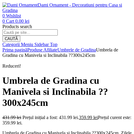
Dami Ornament - Decoratiuni pentru Casa si
Gradina
0
Wishlist
0
Cart
0.00
lei
Products search
CAUTĂ
Categorii
Meniu
Sidebar
Top
Prima pagină
Produse Afiliate
Umbrele de Gradina
Umbrela de
Gradina cu Manivela si Inclinabila ??300x245cm
Reduceri!
Umbrela de Gradina cu
Manivela si Inclinabila ??
300x245cm
431.99
lei
Prețul inițial a fost: 431.99 lei.
359.99
lei
Prețul curent este:
359.99 lei.
Umbrela de Gradina cu Manivela si Inclinabila ??300x245cm. Zilele