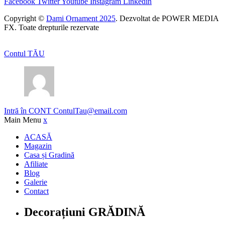
Facebook
Twitter
Youtube
Instagram
Linkedin
Copyright ©
Dami Ornament 2025
. Dezvoltat de POWER MEDIA
FX. Toate drepturile rezervate
Contul TĂU
Intră în CONT
ContulTau@email.com
Main Menu
x
ACASĂ
Magazin
Casa și Gradină
Afiliate
Blog
Galerie
Contact
Decorațiuni GRĂDINĂ