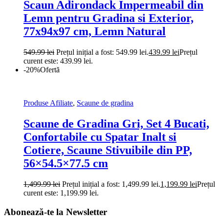
Scaun Adirondack Impermeabil din
Lemn pentru Gradina si Exterior,
77x94x97 cm, Lemn Natural
549.99
lei
Prețul inițial a fost: 549.99 lei.
439.99
lei
Prețul
curent este: 439.99 lei.
-20%
Ofertă
Produse Afiliate
,
Scaune de gradina
Scaune de Gradina Gri, Set 4 Bucati,
Confortabile cu Spatar Inalt si
Cotiere, Scaune Stivuibile din PP,
56×54.5×77.5 cm
1,499.99
lei
Prețul inițial a fost: 1,499.99 lei.
1,199.99
lei
Prețul
curent este: 1,199.99 lei.
Abonează-te la Newsletter