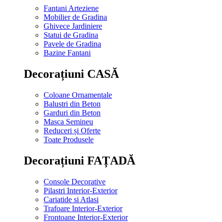
Fantani Arteziene
Mobilier de Gradina
Ghivece Jardiniere
Statui de Gradina
Pavele de Gradina
Bazine Fantani
Decorațiuni CASĂ
Coloane Ornamentale
Balustri din Beton
Garduri din Beton
Masca Semineu
Reduceri și Oferte
Toate Produsele
Decorațiuni FAȚADĂ
Console Decorative
Pilastri Interior-Exterior
Cariatide si Atlasi
Trafoare Interior-Exterior
Frontoane Interior-Exterior