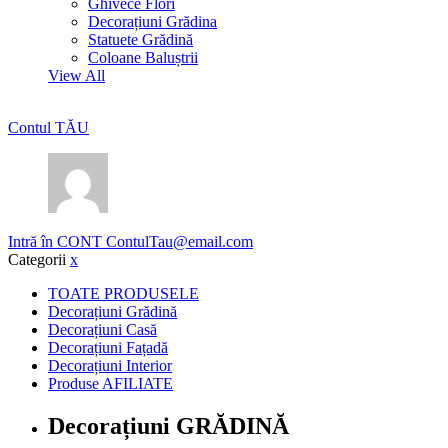
Ghivece Flori
Decorațiuni Grădina
Statuete Grădină
Coloane Baluștrii
View All
Contul TĂU
Intră în CONT
ContulTau@email.com
Categorii
x
TOATE PRODUSELE
Decorațiuni Grădină
Decorațiuni Casă
Decorațiuni Fațadă
Decorațiuni Interior
Produse AFILIATE
Decorațiuni GRĂDINĂ