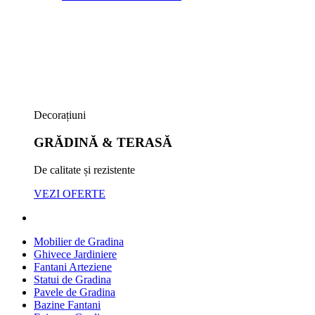
Decorațiuni
GRĂDINĂ & TERASĂ
De calitate și rezistente
VEZI OFERTE
Mobilier de Gradina
Ghivece Jardiniere
Fantani Arteziene
Statui de Gradina
Pavele de Gradina
Bazine Fantani