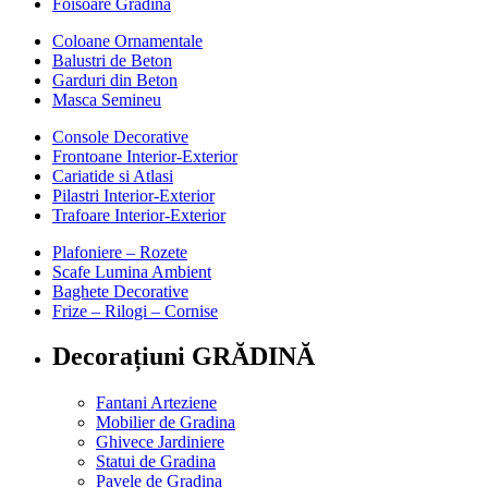
Foisoare Gradina
Coloane Ornamentale
Balustri de Beton
Garduri din Beton
Masca Semineu
Console Decorative
Frontoane Interior-Exterior
Cariatide si Atlasi
Pilastri Interior-Exterior
Trafoare Interior-Exterior
Plafoniere – Rozete
Scafe Lumina Ambient
Baghete Decorative
Frize – Rilogi – Cornise
Decorațiuni GRĂDINĂ
Fantani Arteziene
Mobilier de Gradina
Ghivece Jardiniere
Statui de Gradina
Pavele de Gradina