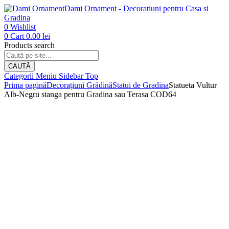
Dami Ornament - Decoratiuni pentru Casa si
Gradina
0
Wishlist
0
Cart
0.00
lei
Products search
CAUTĂ
Categorii
Meniu
Sidebar
Top
Prima pagină
Decorațiuni Grădină
Statui de Gradina
Statueta Vultur
Alb-Negru stanga pentru Gradina sau Terasa COD64