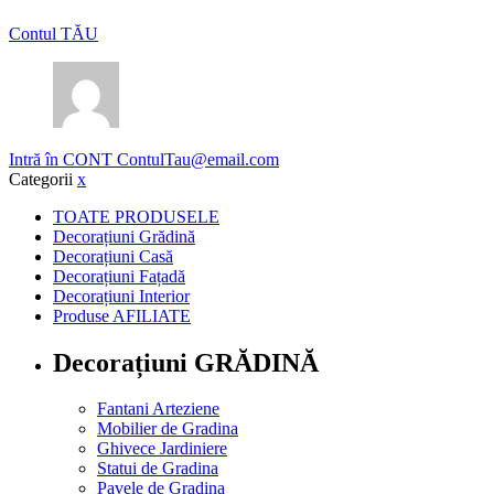
Contul TĂU
Intră în CONT
ContulTau@email.com
Categorii
x
TOATE PRODUSELE
Decorațiuni Grădină
Decorațiuni Casă
Decorațiuni Fațadă
Decorațiuni Interior
Produse AFILIATE
Decorațiuni GRĂDINĂ
Fantani Arteziene
Mobilier de Gradina
Ghivece Jardiniere
Statui de Gradina
Pavele de Gradina