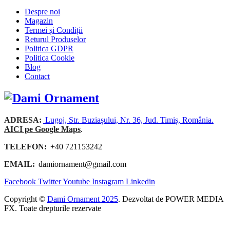
Despre noi
Magazin
Termei și Condiții
Returul Produselor
Politica GDPR
Politica Cookie
Blog
Contact
ADRESA:
Lugoj, Str. Buziașului, Nr. 36, Jud. Timiș, România.
AICI pe Google Maps
.
TELEFON:
+40 721153242
EMAIL:
damiornament@gmail.com
Facebook
Twitter
Youtube
Instagram
Linkedin
Copyright ©
Dami Ornament 2025
. Dezvoltat de POWER MEDIA
FX. Toate drepturile rezervate