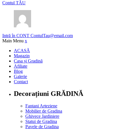
Contul TĂU
Intră în CONT
ContulTau@email.com
Main Menu
x
ACASĂ
Magazin
Casa și Gradină
Afiliate
Blog
Galerie
Contact
Decorațiuni GRĂDINĂ
Fantani Arteziene
Mobilier de Gradina
Ghivece Jardiniere
Statui de Gradina
Pavele de Gradina