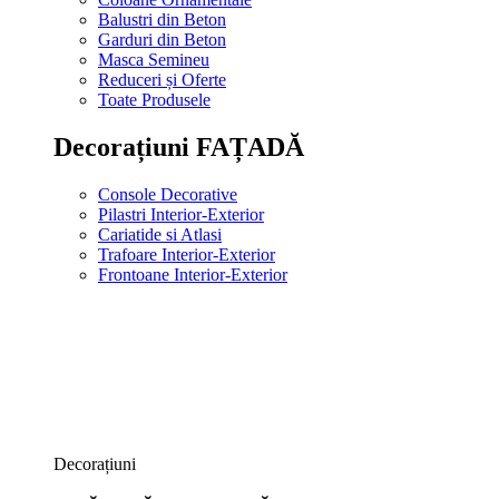
Balustri din Beton
Garduri din Beton
Masca Semineu
Reduceri și Oferte
Toate Produsele
Decorațiuni FAȚADĂ
Console Decorative
Pilastri Interior-Exterior
Cariatide si Atlasi
Trafoare Interior-Exterior
Frontoane Interior-Exterior
Decorațiuni