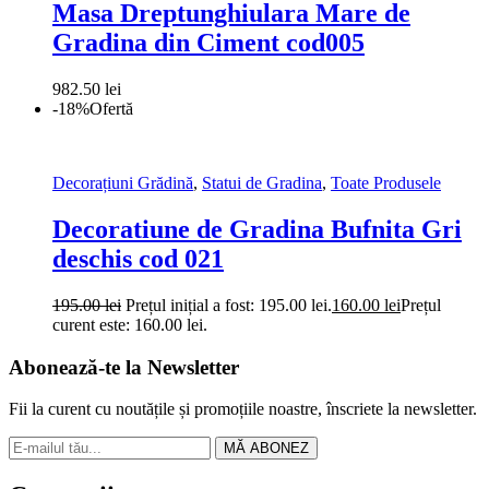
Masa Dreptunghiulara Mare de
Gradina din Ciment cod005
982.50
lei
-18%
Ofertă
Decorațiuni Grădină
,
Statui de Gradina
,
Toate Produsele
Decoratiune de Gradina Bufnita Gri
deschis cod 021
195.00
lei
Prețul inițial a fost: 195.00 lei.
160.00
lei
Prețul
curent este: 160.00 lei.
Abonează-te la Newsletter
Fii la curent cu noutățile și promoțiile noastre, înscriete la newsletter.
MĂ ABONEZ