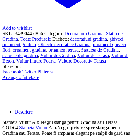
Add to wishlist
SKU:
34390445f8b6
Categorii:
Decorațiuni Grădină
,
Statui de
Gradina
,
Toate Produsele
Etichete:
decoratiuni gradina
,
ghiveci
ornament gradina
,
Obiecte decoratice Gradina
,
ornament ghiveci
flori
,
ornament gradina
,
ornament terasa
,
Statueta de Gradina
,
statuete de gradina
,
Vultur de Gradina
,
Vultur de Terasa
,
Vultur di
Beton
,
Vultur Intrare Poarta
,
Vulture Decorativ Terasa
Share on:
Facebook
Twitter
Pinterest
Adaugă o întrebare
Descriere
Statueta Vultur Alb-Negru stanga pentru Gradina sau Terasa
COD64
.
Statueta Vultur
Alb-Negru
privire spre stanga
pentru
Gradina sau Terasa. Poate fi amplasat elegant pe stalpii de gard sau