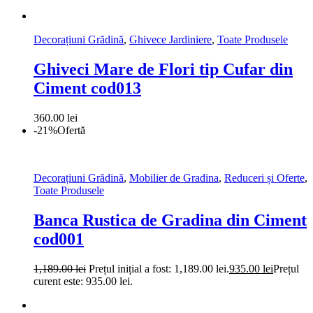
Decorațiuni Grădină
,
Ghivece Jardiniere
,
Toate Produsele
Ghiveci Mare de Flori tip Cufar din
Ciment cod013
360.00
lei
-21%
Ofertă
Decorațiuni Grădină
,
Mobilier de Gradina
,
Reduceri și Oferte
,
Toate Produsele
Banca Rustica de Gradina din Ciment
cod001
1,189.00
lei
Prețul inițial a fost: 1,189.00 lei.
935.00
lei
Prețul
curent este: 935.00 lei.