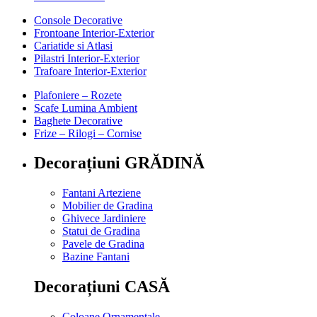
Console Decorative
Frontoane Interior-Exterior
Cariatide si Atlasi
Pilastri Interior-Exterior
Trafoare Interior-Exterior
Plafoniere – Rozete
Scafe Lumina Ambient
Baghete Decorative
Frize – Rilogi – Cornise
Decorațiuni GRĂDINĂ
Fantani Arteziene
Mobilier de Gradina
Ghivece Jardiniere
Statui de Gradina
Pavele de Gradina
Bazine Fantani
Decorațiuni CASĂ
Coloane Ornamentale