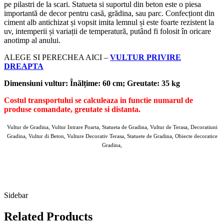
pe pilastri de la scari. Statueta si suportul din beton este o piesa
importantă de decor pentru casă, grădina, sau parc. Confecționt din
ciment alb antichizat și vopsit imita lemnul și este foarte rezistent la
uv, intemperii și variații de temperatură, putând fi folosit în oricare
anotimp al anului.
ALEGE SI PERECHEA AICI –
VULTUR PRIVIRE
DREAPTA
Dimensiuni vultur: Înălțime: 60 cm; Greutate: 35 kg
Costul transportului se calculeaza in functie numarul de
produse comandate, greutate si distanta.
Vultur de Gradina, Vultur Intrare Poarta, Statueta de Gradina, Vultur de Terasa, Decoratiuni
Gradina, Vultur di Beton, Vulture Decorativ Terasa, Statuete de Gradina, Obiecte decoratice
Gradina,
Sidebar
Related Products