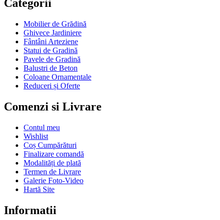
Categorii
Mobilier de Grădină
Ghivece Jardiniere
Fântâni Arteziene
Statui de Gradină
Pavele de Gradină
Balustri de Beton
Coloane Ornamentale
Reduceri și Oferte
Comenzi si Livrare
Contul meu
Wishlist
Coș Cumpărături
Finalizare comandă
Modalități de plată
Termen de Livrare
Galerie Foto-Video
Hartă Site
Informatii