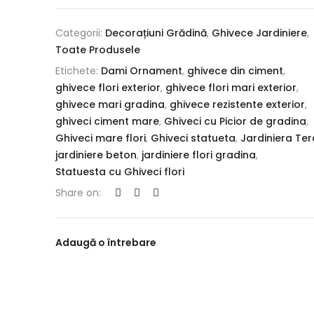
Categorii:
Decorațiuni Grădină
,
Ghivece Jardiniere
,
Toate Produsele
Etichete:
Dami Ornament
,
ghivece din ciment
,
ghivece flori exterior
,
ghivece flori mari exterior
,
ghivece mari gradina
,
ghivece rezistente exterior
,
ghiveci ciment mare
,
Ghiveci cu Picior de gradina
,
Ghiveci mare flori
,
Ghiveci statueta
,
Jardiniera Te
jardiniere beton
,
jardiniere flori gradina
,
Statuesta cu Ghiveci flori
Share on:
Adaugă o întrebare