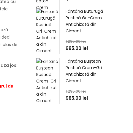
tatea cu
tele
Fântână Buturugă
Rustică Gri-Crem
Antichizată din
rează
Ciment
 Ideal
1,295.00
lei
n plus de
985.00
lei
Fântână Buștean
Baza jos:
Rustică Crem-Gri
Antichizată din
Ciment
arul de
1,295.00
lei
985.00
lei