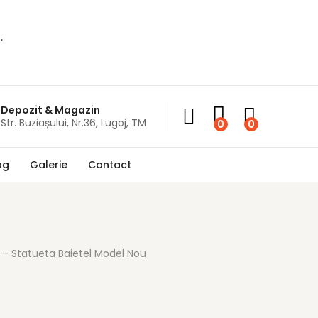
.
Depozit & Magazin
Str. Buziașului, Nr.36, Lugoj, TM
0
0
og
Galerie
Contact
 – Statueta Baietel Model Nou