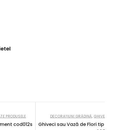
ietel
TE PRODUSELE
DECORAȚIUNI GRĂDINĂ
,
GHIVECE JARDINIER
Ciment cod012s
Ghiveci sau Vază de Flori tip butoi de v