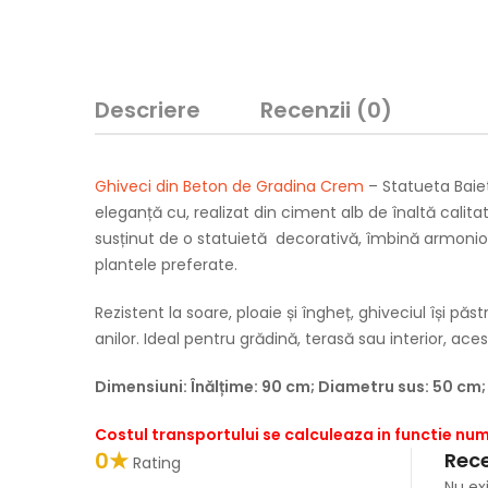
Descriere
Recenzii (0)
Ghiveci din Beton de Gradina Crem
– Statueta Baie
eleganță cu, realizat din ciment alb de înaltă calit
susținut de o statuietă decorativă, îmbină armonios 
plantele preferate.
Rezistent la soare, ploaie și îngheț, ghiveciul își pă
anilor. Ideal pentru grădină, terasă sau interior, ac
Dimensiuni: Înălțime: 90 cm; Diametru sus: 50 cm
Costul transportului se calculeaza in functie n
0★
Rece
Rating
Nu ex