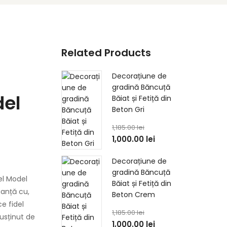
Related Products
Decorațiune de
gradină Băncuță
del
Băiat și Fetiță din
Beton Gri
1,185.00
lei
1,000.00
lei
Decorațiune de
gradină Băncuță
el Model
Băiat și Fetiță din
ganță cu,
Beton Crem
ce fidel
1,185.00
lei
usținut de
1,000.00
lei