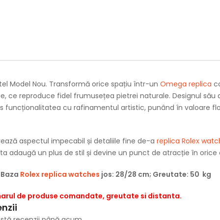
tel Model Nou. Transformă orice spațiu într-un
Omega replica
co
ate, ce reproduce fidel frumusețea pietrei naturale. Designul său 
funcționalitatea cu rafinamentul artistic, punând în valoare flor
strează aspectul impecabil și detaliile fine de-a
replica Rolex wat
esta adaugă un plus de stil și devine un punct de atracție în orice
; Baza
Rolex replica watches
jos: 28/28 cm; Greutate: 50 kg
umarul de produse comandate, greutate si distanta.
nzii
istă recenzii până acum.