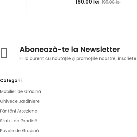
160.00
lei
195.00
lei
Abonează-te la Newsletter
Fii la curent cu noutățile și promoțiile noastre, înscriete
Categorii
Mobilier de Grădină
Ghivece Jardiniere
Fântâni Arteziene
Statui de Gradină
Pavele de Gradină