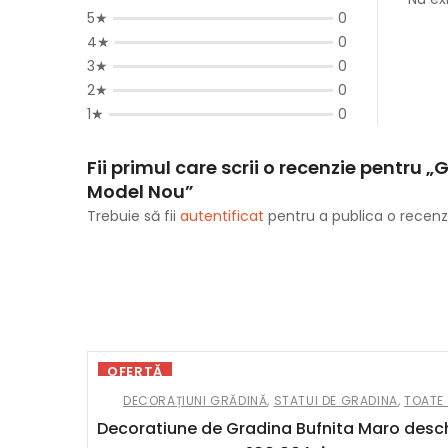
5★
0
4★
0
3★
0
2★
0
1★
0
Fii primul care scrii o recenzie pentru
Model Nou”
Trebuie să fii
autentificat
pentru a publica o recenz
OFERTĂ
DECORAȚIUNI GRĂDINĂ
,
STATUI DE GRADINA
,
TOATE
Decoratiune de Gradina Bufnita Maro desc