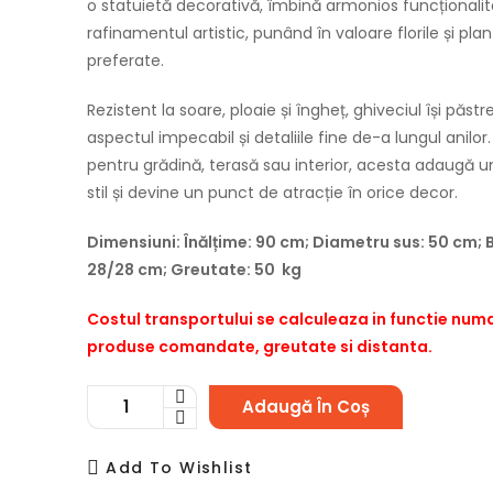
o statuietă decorativă, îmbină armonios funcționali
rafinamentul artistic, punând în valoare florile și plan
preferate.
Rezistent la soare, ploaie și îngheț, ghiveciul își păst
aspectul impecabil și detaliile fine de-a lungul anilor.
pentru grădină, terasă sau interior, acesta adaugă u
stil și devine un punct de atracție în orice decor.
Dimensiuni: Înălțime: 90 cm; Diametru sus: 50 cm; 
28/28 cm; Greutate: 50 kg
Costul transportului se calculeaza in functie num
produse comandate, greutate si distanta.
Adaugă În Coș
Add To Wishlist