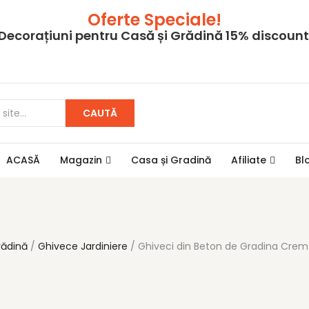
Oferte Speciale!
Decorațiuni pentru Casă și Grădină 15% discount
CAUTĂ
ACASĂ
Magazin
Casa și Gradină
Afiliate
Bl
rădină
Ghivece Jardiniere
Ghiveci din Beton de Gradina Crem