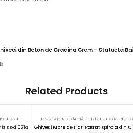
 „Ghiveci din Beton de Gradina Crem – Statueta Ba
ie.
Related Products
 PRODUSELE
DECORAȚIUNI GRĂDINĂ
,
GHIVECE JARDINIERE
,
TOA
his cod 021a
Ghiveci Mare de Flori Patrat spirala din 