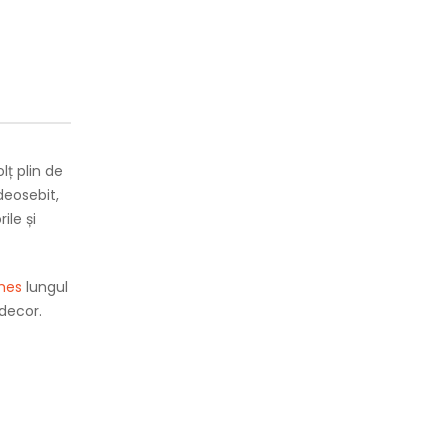
lț plin de
deosebit,
ile și
ches
lungul
 decor.