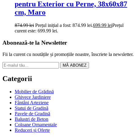
pentru Exterior cu Perne, 38x60x87
cm, Maro
874.99
lei
Prețul inițial a fost: 874.99 lei.
699.99
lei
Prețul
curent este: 699.99 lei.
Abonează-te la Newsletter
Fii la curent cu noutățile și promoțiile noastre, înscriete la newsletter.
MĂ ABONEZ
Categorii
Mobilier de Grădină
Ghivece Jardiniere
Fântâni Arteziene
Statui de Gradină
Pavele de Gradină
Balustri de Beton
Coloane Ornamentale
Reduceri și Oferte