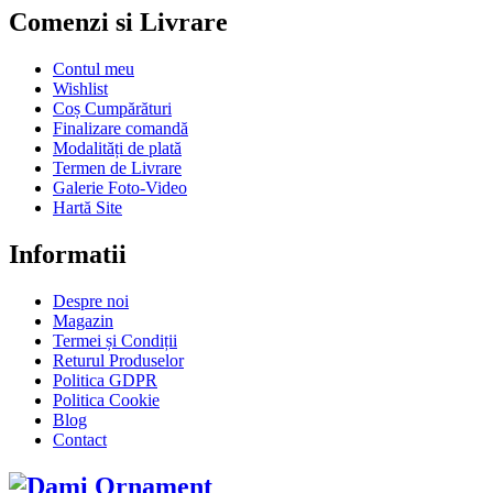
Comenzi si Livrare
Contul meu
Wishlist
Coș Cumpărături
Finalizare comandă
Modalități de plată
Termen de Livrare
Galerie Foto-Video
Hartă Site
Informatii
Despre noi
Magazin
Termei și Condiții
Returul Produselor
Politica GDPR
Politica Cookie
Blog
Contact