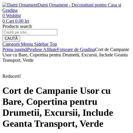
Dami Ornament - Decoratiuni pentru Casa si
Gradina
0
Wishlist
0
Cart
0.00
lei
Products search
CAUTĂ
Categorii
Meniu
Sidebar
Top
Prima pagină
Produse Afiliate
Foisoare de Gradina
Cort de Campanie
Usor cu Bare, Copertina pentru Drumetii, Excursii, Include Geanta
Transport, Verde
Reduceri!
Cort de Campanie Usor cu
Bare, Copertina pentru
Drumetii, Excursii, Include
Geanta Transport, Verde