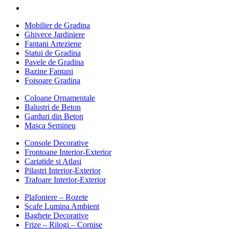
Mobilier de Gradina
Ghivece Jardiniere
Fantani Arteziene
Statui de Gradina
Pavele de Gradina
Bazine Fantani
Foisoare Gradina
Coloane Ornamentale
Balustri de Beton
Garduri din Beton
Masca Semineu
Console Decorative
Frontoane Interior-Exterior
Cariatide si Atlasi
Pilastri Interior-Exterior
Trafoare Interior-Exterior
Plafoniere – Rozete
Scafe Lumina Ambient
Baghete Decorative
Frize – Rilogi – Cornise