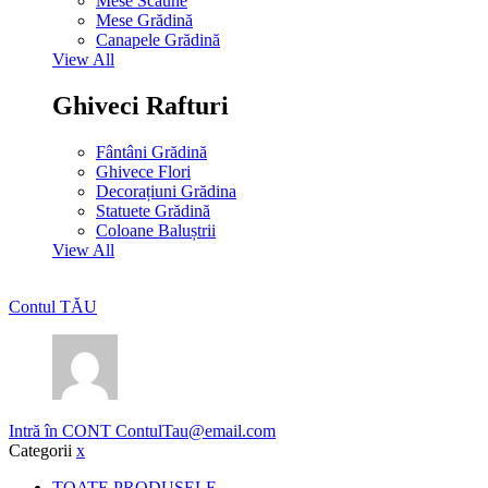
Mese Scaune
Mese Grădină
Canapele Grădină
View All
Ghiveci Rafturi
Fântâni Grădină
Ghivece Flori
Decorațiuni Grădina
Statuete Grădină
Coloane Baluștrii
View All
Contul TĂU
Intră în CONT
ContulTau@email.com
Categorii
x
TOATE PRODUSELE