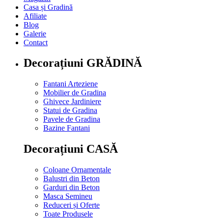
Casa și Gradină
Afiliate
Blog
Galerie
Contact
Decorațiuni GRĂDINĂ
Fantani Arteziene
Mobilier de Gradina
Ghivece Jardiniere
Statui de Gradina
Pavele de Gradina
Bazine Fantani
Decorațiuni CASĂ
Coloane Ornamentale
Balustri din Beton
Garduri din Beton
Masca Semineu
Reduceri și Oferte
Toate Produsele