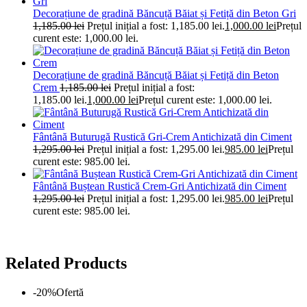
Decorațiune de gradină Băncuță Băiat și Fetiță din Beton Gri
1,185.00
lei
Prețul inițial a fost: 1,185.00 lei.
1,000.00
lei
Prețul
curent este: 1,000.00 lei.
Decorațiune de gradină Băncuță Băiat și Fetiță din Beton
Crem
1,185.00
lei
Prețul inițial a fost:
1,185.00 lei.
1,000.00
lei
Prețul curent este: 1,000.00 lei.
Fântână Buturugă Rustică Gri-Crem Antichizată din Ciment
1,295.00
lei
Prețul inițial a fost: 1,295.00 lei.
985.00
lei
Prețul
curent este: 985.00 lei.
Fântână Buștean Rustică Crem-Gri Antichizată din Ciment
1,295.00
lei
Prețul inițial a fost: 1,295.00 lei.
985.00
lei
Prețul
curent este: 985.00 lei.
Related Products
-20%
Ofertă