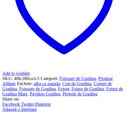
Add to wishlist
SKU:
4f8c280ca1c5
Categorii:
Foisoare de Gradina
,
Produse
Afiliate
Etichete:
alba ca zapada
,
Cort de Gradina
,
Corturi de
Gradina
,
Foisoare de Gradina
,
Foisor
,
Foisor de Gradina
,
Foisor de
Gradina Mare
,
Pavilion Gradina
,
Pergole de Gradina
Share on:
Facebook
Twitter
Pinterest
Adaugă o întrebare