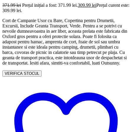
371.99
lei
Prețul inițial a fost: 371.99 lei.
309.99
lei
Prețul curent este:
309.99 lei.
Cort de Campanie Usor cu Bare, Copertina pentru Drumetii,
Excursii, Include Geanta Transport, Verde. Pentru a se potrivi cu
nevoile dumneavoastra in aer liber, aceasta prelata este fabricata din
Oxford gros pentru a oferi protectie solara. Poate fi folosita ca
adapost pentru hamac, amprenta de cort, foaie de sol sau umbra
instantanee si este ideala pentru camping, drumetii, plimbari cu
barca, covoras de picnic in calatorie sau timp petrecut pe plaja. Cu
geanta de transport practica, este intotdeauna usor de despachetat si
de transportat. Iesiti afara, simtiti-va confortabil, luati Outsunny.
VERIFICA STOCUL