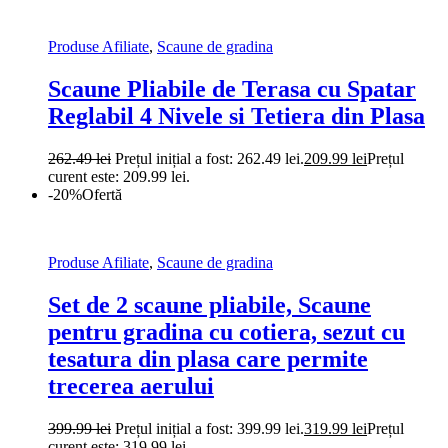
Produse Afiliate
,
Scaune de gradina
Scaune Pliabile de Terasa cu Spatar
Reglabil 4 Nivele si Tetiera din Plasa
262.49
lei
Prețul inițial a fost: 262.49 lei.
209.99
lei
Prețul
curent este: 209.99 lei.
-20%
Ofertă
Produse Afiliate
,
Scaune de gradina
Set de 2 scaune pliabile, Scaune
pentru gradina cu cotiera, sezut cu
tesatura din plasa care permite
trecerea aerului
399.99
lei
Prețul inițial a fost: 399.99 lei.
319.99
lei
Prețul
curent este: 319.99 lei.