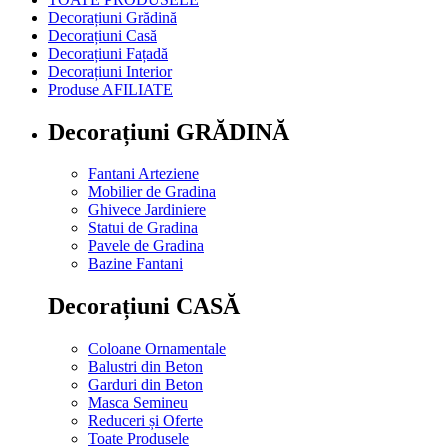
Decorațiuni Grădină
Decorațiuni Casă
Decorațiuni Fațadă
Decorațiuni Interior
Produse AFILIATE
Decorațiuni GRĂDINĂ
Fantani Arteziene
Mobilier de Gradina
Ghivece Jardiniere
Statui de Gradina
Pavele de Gradina
Bazine Fantani
Decorațiuni CASĂ
Coloane Ornamentale
Balustri din Beton
Garduri din Beton
Masca Semineu
Reduceri și Oferte
Toate Produsele