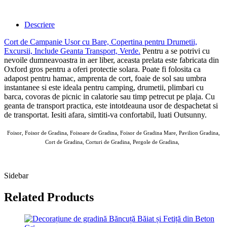
Descriere
Cort de Campanie Usor cu Bare, Copertina pentru Drumetii,
Excursii, Include Geanta Transport, Verde
.
Pentru a se potrivi cu
nevoile dumneavoastra in aer liber, aceasta prelata este fabricata din
Oxford gros pentru a oferi protectie solara. Poate fi folosita ca
adapost pentru hamac, amprenta de cort, foaie de sol sau umbra
instantanee si este ideala pentru camping, drumetii, plimbari cu
barca, covoras de picnic in calatorie sau timp petrecut pe plaja. Cu
geanta de transport practica, este intotdeauna usor de despachetat si
de transportat. Iesiti afara, simtiti-va confortabil, luati Outsunny.
Foisor, Foisor de Gradina, Foisoare de Gradina, Foisor de Gradina Mare, Pavilion Gradina,
Cort de Gradina, Corturi de Gradina, Pergole de Gradina,
AOUSOM Foisor Gradina 07 MAI 2025
Sidebar
Related Products