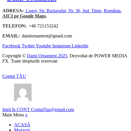
ADRESA:
Lugoj, Str. Buziașului, Nr. 36, Jud. Timiș, România.
AICI pe Google Maps
.
TELEFON:
+40 721153242
EMAIL:
damiornament@gmail.com
Facebook
Twitter
Youtube
Instagram
Linkedin
Copyright ©
Dami Ornament 2025
. Dezvoltat de POWER MEDIA
FX. Toate drepturile rezervate
Contul TĂU
Intră în CONT
ContulTau@email.com
Main Menu
x
ACASĂ
Magazin