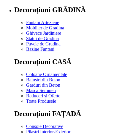
Decorațiuni GRĂDINĂ
Fantani Arteziene
Mobilier de Gradina
Ghivece Jardiniere
Statui de Gradina
Pavele de Gradina
Bazine Fantani
Decorațiuni CASĂ
Coloane Ornamentale
Balustri din Beton
Garduri din Beton
Masca Semineu
Reduceri și Oferte
Toate Produsele
Decorațiuni FAȚADĂ
Console Decorative
Pilastri Interior-Exterior