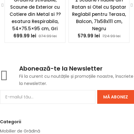
Scaune de Exterior cu
Ratan si Otel cu Spatar
Cotiere din Metal si ??
Reglabil pentru Terasa,
esatura Respirabila,
Balcon, 71x58x111 cm,
54×75.5×95 cm, Gri
Negru
699.99
lei
579.99
lei
874.99
lei
724.99
lei
Abonează-te la Newsletter
Fii la curent cu noutățile și promoțiile noastre, înscriete
la newsletter.
MĂ ABONEZ
Categorii
Mobilier de Grădină