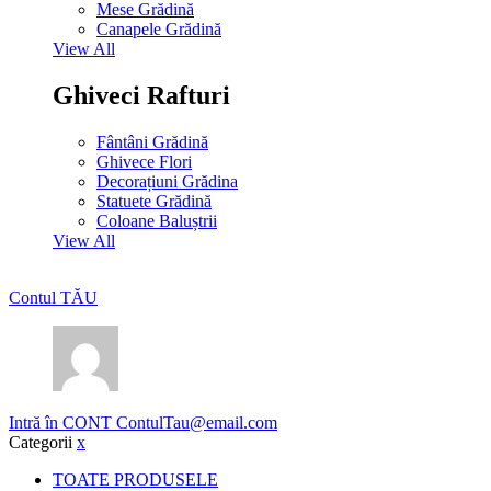
Mese Grădină
Canapele Grădină
View All
Ghiveci Rafturi
Fântâni Grădină
Ghivece Flori
Decorațiuni Grădina
Statuete Grădină
Coloane Baluștrii
View All
Contul TĂU
Intră în CONT
ContulTau@email.com
Categorii
x
TOATE PRODUSELE