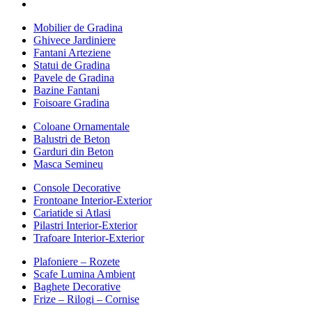
Mobilier de Gradina
Ghivece Jardiniere
Fantani Arteziene
Statui de Gradina
Pavele de Gradina
Bazine Fantani
Foisoare Gradina
Coloane Ornamentale
Balustri de Beton
Garduri din Beton
Masca Semineu
Console Decorative
Frontoane Interior-Exterior
Cariatide si Atlasi
Pilastri Interior-Exterior
Trafoare Interior-Exterior
Plafoniere – Rozete
Scafe Lumina Ambient
Baghete Decorative
Frize – Rilogi – Cornise