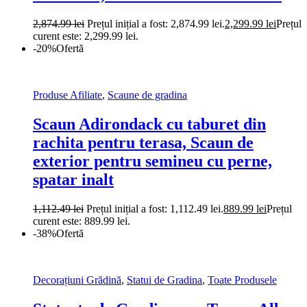
2,874.99
lei
Prețul inițial a fost: 2,874.99 lei.
2,299.99
lei
Prețul
curent este: 2,299.99 lei.
-20%
Ofertă
Produse Afiliate
,
Scaune de gradina
Scaun Adirondack cu taburet din
rachita pentru terasa, Scaun de
exterior pentru semineu cu perne,
spatar inalt
1,112.49
lei
Prețul inițial a fost: 1,112.49 lei.
889.99
lei
Prețul
curent este: 889.99 lei.
-38%
Ofertă
Decorațiuni Grădină
,
Statui de Gradina
,
Toate Produsele