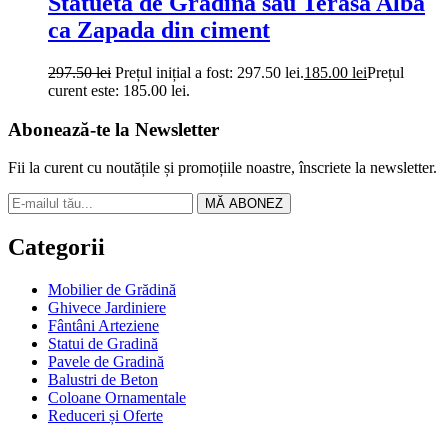
Statueta de Gradina sau Terasa Alba
ca Zapada din ciment
297.50
lei
Prețul inițial a fost: 297.50 lei.
185.00
lei
Prețul
curent este: 185.00 lei.
Abonează-te la Newsletter
Fii la curent cu noutățile și promoțiile noastre, înscriete la newsletter.
MĂ ABONEZ
Categorii
Mobilier de Grădină
Ghivece Jardiniere
Fântâni Arteziene
Statui de Gradină
Pavele de Gradină
Balustri de Beton
Coloane Ornamentale
Reduceri și Oferte