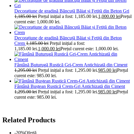
Decorațiune de gradină Băncuță Băiat și Fetiță din Beton Gri
1,185.00
lei
Prețul inițial a fost: 1,185.00 lei.
1,000.00
lei
Prețul
curent este: 1,000.00 lei.
Decorațiune de gradină Băncuță Băiat și Fetiță din Beton
Crem
1,185.00
lei
Prețul inițial a fost:
1,185.00 lei.
1,000.00
lei
Prețul curent este: 1,000.00 lei.
Fântână Buturugă Rustică Gri-Crem Antichizată din Ciment
1,295.00
lei
Prețul inițial a fost: 1,295.00 lei.
985.00
lei
Prețul
curent este: 985.00 lei.
Fântână Buștean Rustică Crem-Gri Antichizată din Ciment
1,295.00
lei
Prețul inițial a fost: 1,295.00 lei.
985.00
lei
Prețul
curent este: 985.00 lei.
Related Products
-20%
Ofertă