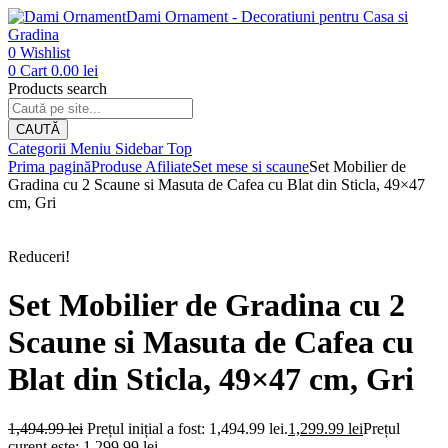
Dami Ornament - Decoratiuni pentru Casa si
Gradina
0
Wishlist
0
Cart
0.00
lei
Products search
CAUTĂ
Categorii
Meniu
Sidebar
Top
Prima pagină
Produse Afiliate
Set mese si scaune
Set Mobilier de
Gradina cu 2 Scaune si Masuta de Cafea cu Blat din Sticla, 49×47
cm, Gri
Reduceri!
Set Mobilier de Gradina cu 2
Scaune si Masuta de Cafea cu
Blat din Sticla, 49×47 cm, Gri
1,494.99
lei
Prețul inițial a fost: 1,494.99 lei.
1,299.99
lei
Prețul
curent este: 1,299.99 lei.