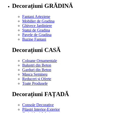
Decorațiuni GRĂDINĂ
Fantani Arteziene
Mobilier de Gradina
Ghivece Jardiniere
Statui de Gradina
Pavele de Gradina
Bazine Fantani
Decorațiuni CASĂ
Coloane Ornamentale
Balustri din Beton
Garduri din Beton
Masca Semineu
Reduceri și Oferte
Toate Produsele
Decorațiuni FAȚADĂ
Console Decorative
Pilastri Interior-Exterior