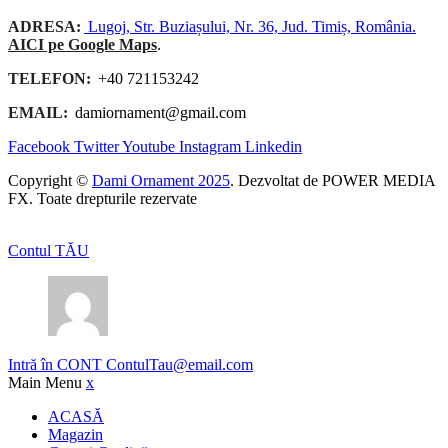
ADRESA:
Lugoj, Str. Buziașului, Nr. 36, Jud. Timiș, România.
AICI pe Google Maps
.
TELEFON:
+40 721153242
EMAIL:
damiornament@gmail.com
Facebook
Twitter
Youtube
Instagram
Linkedin
Copyright ©
Dami Ornament 2025
. Dezvoltat de POWER MEDIA
FX. Toate drepturile rezervate
Contul TĂU
Intră în CONT
ContulTau@email.com
Main Menu
x
ACASĂ
Magazin