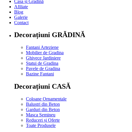
Casa și Gradină
Afiliate
Blog
Galerie
Contact
Decorațiuni GRĂDINĂ
Fantani Arteziene
Mobilier de Gradina
Ghivece Jardiniere
Statui de Gradina
Pavele de Gradina
Bazine Fantani
Decorațiuni CASĂ
Coloane Ornamentale
Balustri din Beton
Garduri din Beton
Masca Semineu
Reduceri și Oferte
Toate Produsele