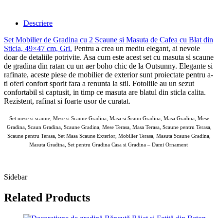
Descriere
Set Mobilier de Gradina cu 2 Scaune si Masuta de Cafea cu Blat din
Sticla, 49×47 cm, Gri
.
Pentru a crea un mediu elegant, ai nevoie
doar de detaliile potrivite. Asa cum este acest set cu masuta si scaune
de gradina din ratan cu un aer boho chic de la Outsunny. Elegante si
rafinate, aceste piese de mobilier de exterior sunt proiectate pentru a-
ti oferi confort sporit fara a renunta la stil. Fotoliile au un sezut
confortabil si captusit, in timp ce masuta are blatul din sticla calita.
Rezistent, rafinat si foarte usor de curatat.
Set mese si scaune, Mese si Scaune Gradina, Masa si Scaun Gradina, Masa Gradina, Mese
Gradina, Scaun Gradina, Scaune Gradina, Mese Terasa, Masa Terasa, Scaune pentru Terasa,
Scaune pentru Terasa, Set Masa Scaune Exterior, Mobilier Terasa, Masuta Scaune Gradina,
Masuta Gradina, Set pentru Gradina Casa si Gradina – Dami Ornament
AOSOM MESE-BANCI-SCAUNE-CANAPELE 15 MAI 2025
Sidebar
Related Products