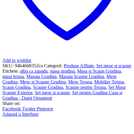
Add to wishlist
SKU:
94b4668352ca
Categorii:
Produse Afiliate
,
Set mese si scaune
Etichete:
alba ca zapada
,
masa gradina
,
Masa si Scaun Gradina
,
masa terasa
,
Masuta Gradina
,
Masuta Scaune Gradina
,
Mese
Gradina
,
Mese si Scaune Gradina
,
Mese Terasa
,
Mobilier Terasa
,
Scaun Gradina
,
Scaune Gradina
,
Scaune pentru Terasa
,
Set Masa
Scaune Exterior
,
Set mese si scaune
,
Set pentru Gradina Casa si
Gradina - Dami Ornament
Share on:
Facebook
Twitter
Pinterest
Adaugă o întrebare