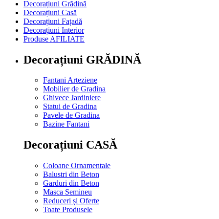
Decorațiuni Grădină
Decorațiuni Casă
Decorațiuni Fațadă
Decorațiuni Interior
Produse AFILIATE
Decorațiuni GRĂDINĂ
Fantani Arteziene
Mobilier de Gradina
Ghivece Jardiniere
Statui de Gradina
Pavele de Gradina
Bazine Fantani
Decorațiuni CASĂ
Coloane Ornamentale
Balustri din Beton
Garduri din Beton
Masca Semineu
Reduceri și Oferte
Toate Produsele