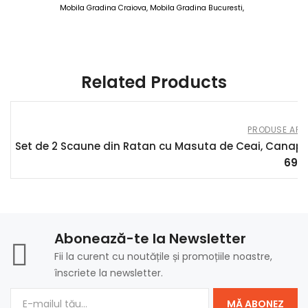
Mobila Gradina Craiova, Mobila Gradina Bucuresti,
AOSOM Seturi de Gradina 23 MAI 2025
Related Products
PRODUSE AFIL
Set de 2 Scaune din Ratan cu Masuta de Ceai, Canapea
699
Abonează-te la Newsletter
Fii la curent cu noutățile și promoțiile noastre,
înscriete la newsletter.
MĂ ABONEZ