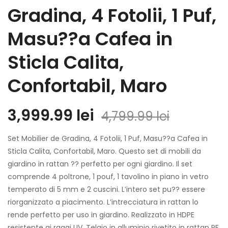
Gradina, 4 Fotolii, 1 Puf,
Masu??a Cafea in
Sticla Calita,
Confortabil, Maro
Prețul
Prețul
3,999.99
lei
4,799.99
lei
inițial
curent
Set Mobilier de Gradina, 4 Fotolii, 1 Puf, Masu??a Cafea in
a
este:
Sticla Calita, Confortabil, Maro. Questo set di mobili da
giardino in rattan ?? perfetto per ogni giardino. Il set
fost:
3,999.99
comprende 4 poltrone, 1 pouf, 1 tavolino in piano in vetro
4,799.99
temperato di 5 mm e 2 cuscini. L’intero set pu?? essere
riorganizzato a piacimento. L’intrecciatura in rattan lo
rende perfetto per uso in giardino. Realizzato in HDPE
resistente ai raggi UV. Telaio in alluminio rivetito in rattan PE.