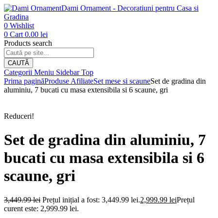
Dami Ornament - Decoratiuni pentru Casa si
Gradina
0
Wishlist
0
Cart
0.00
lei
Products search
CAUTĂ
Categorii
Meniu
Sidebar
Top
Prima pagină
Produse Afiliate
Set mese si scaune
Set de gradina din
aluminiu, 7 bucati cu masa extensibila si 6 scaune, gri
Reduceri!
Set de gradina din aluminiu, 7
bucati cu masa extensibila si 6
scaune, gri
3,449.99
lei
Prețul inițial a fost: 3,449.99 lei.
2,999.99
lei
Prețul
curent este: 2,999.99 lei.