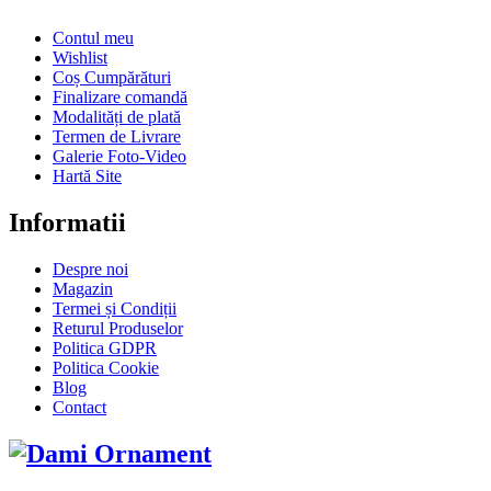
Contul meu
Wishlist
Coș Cumpărături
Finalizare comandă
Modalități de plată
Termen de Livrare
Galerie Foto-Video
Hartă Site
Informatii
Despre noi
Magazin
Termei și Condiții
Returul Produselor
Politica GDPR
Politica Cookie
Blog
Contact