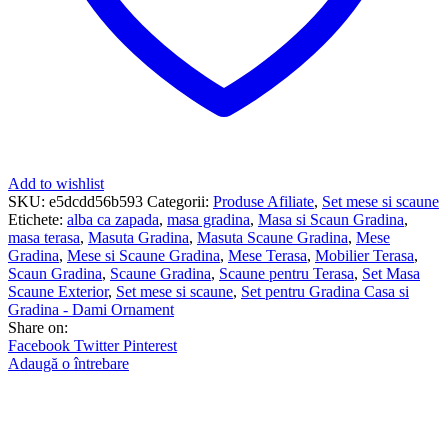
Add to wishlist
SKU:
e5dcdd56b593
Categorii:
Produse Afiliate
,
Set mese si scaune
Etichete:
alba ca zapada
,
masa gradina
,
Masa si Scaun Gradina
,
masa terasa
,
Masuta Gradina
,
Masuta Scaune Gradina
,
Mese
Gradina
,
Mese si Scaune Gradina
,
Mese Terasa
,
Mobilier Terasa
,
Scaun Gradina
,
Scaune Gradina
,
Scaune pentru Terasa
,
Set Masa
Scaune Exterior
,
Set mese si scaune
,
Set pentru Gradina Casa si
Gradina - Dami Ornament
Share on:
Facebook
Twitter
Pinterest
Adaugă o întrebare