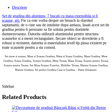
Descriere
Set de gradina din aluminiu, 7 bucati cu masa extensibila si 6
scaune, gri
.
Fie ca este vorba despre un brunch la sfarsitul
saptamanii, de o cine sau de intalnire dupa amiaza, lasati acest set de
gradina pentru 6 persoane sa fie solutia pentru dorintele
dumneavoastra. Datorita utilizarii aluminiului pentru structura
scaunelor si a mesei rectangulare, fiecare obiect se dovedeste a fi
robust si rezistent, datorita si materialului textil tip plasa existent pe
toate scaunele pentru a sta comod.
Set mese si scaune, Mese si Scaune Gradina, Masa si Scaun Gradina, Masa Gradina, Mese
Gradina, Scaun Gradina, Scaune Gradina, Mese Terasa, Masa Terasa, Scaune pentru Terasa,
Scaune pentru Terasa, Set Masa Scaune Exterior, Mobilier Terasa, Masuta Scaune Gradina,
Masuta Gradina, Set pentru Gradina Casa si Gradina – Dami Ornament
AOSOM MESE-BANCI-SCAUNE-CANAPELE 15 MAI 2025
Sidebar
Related Products