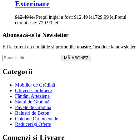
Exterioare
912.49
lei
Prețul inițial a fost: 912.49 lei.
729.99
lei
Prețul
curent este: 729.99 lei.
Abonează-te la Newsletter
Fii la curent cu noutățile și promoțiile noastre, înscriete la newsletter.
MĂ ABONEZ
Categorii
Mobilier de Grădină
Ghivece Jardiniere
Fântâni Arteziene
Statui de Gradină
Pavele de Gradină
Balustri de Beton
Coloane Ornamentale
Reduceri și Oferte
Comenzi si Livrare