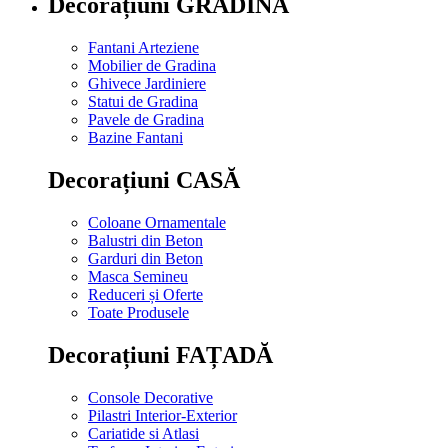
Decorațiuni GRĂDINĂ
Fantani Arteziene
Mobilier de Gradina
Ghivece Jardiniere
Statui de Gradina
Pavele de Gradina
Bazine Fantani
Decorațiuni CASĂ
Coloane Ornamentale
Balustri din Beton
Garduri din Beton
Masca Semineu
Reduceri și Oferte
Toate Produsele
Decorațiuni FAȚADĂ
Console Decorative
Pilastri Interior-Exterior
Cariatide si Atlasi