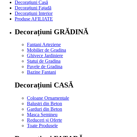
Decorațiuni Casă
Decorațiuni Fațadă
Decorațiuni Interior
Produse AFILIATE
Decorațiuni GRĂDINĂ
Fantani Arteziene
Mobilier de Gradina
Ghivece Jardiniere
Statui de Gradina
Pavele de Gradina
Bazine Fantani
Decorațiuni CASĂ
Coloane Ornamentale
Balustri din Beton
Garduri din Beton
Masca Semineu
Reduceri și Oferte
Toate Produsele