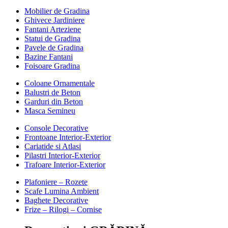
Mobilier de Gradina
Ghivece Jardiniere
Fantani Arteziene
Statui de Gradina
Pavele de Gradina
Bazine Fantani
Foisoare Gradina
Coloane Ornamentale
Balustri de Beton
Garduri din Beton
Masca Semineu
Console Decorative
Frontoane Interior-Exterior
Cariatide si Atlasi
Pilastri Interior-Exterior
Trafoare Interior-Exterior
Plafoniere – Rozete
Scafe Lumina Ambient
Baghete Decorative
Frize – Rilogi – Cornise