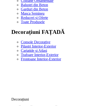
Coloane Ornamentale
Balustri din Beton
Garduri din Beton
Masca Semineu
Reduceri și Oferte
Toate Produsele
Decorațiuni FAȚADĂ
Console Decorative
Pilastri Interior-Exterior
Cariatide si Atlasi
Trafoare Interior-Exterior
Frontoane Interior-Exterior
Decorațiuni