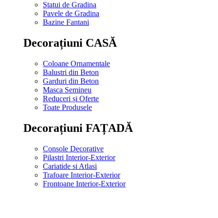
Statui de Gradina
Pavele de Gradina
Bazine Fantani
Decorațiuni CASĂ
Coloane Ornamentale
Balustri din Beton
Garduri din Beton
Masca Semineu
Reduceri și Oferte
Toate Produsele
Decorațiuni FAȚADĂ
Console Decorative
Pilastri Interior-Exterior
Cariatide si Atlasi
Trafoare Interior-Exterior
Frontoane Interior-Exterior