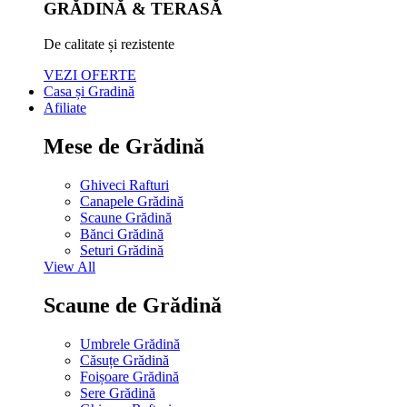
GRĂDINĂ & TERASĂ
De calitate și rezistente
VEZI OFERTE
Casa și Gradină
Afiliate
Mese de Grădină
Ghiveci Rafturi
Canapele Grădină
Scaune Grădină
Bănci Grădină
Seturi Grădină
View All
Scaune de Grădină
Umbrele Grădină
Căsuțe Grădină
Foișoare Grădină
Sere Grădină