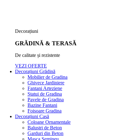
Decorațiuni
GRĂDINĂ & TERASĂ
De calitate și rezistente
VEZI OFERTE
Decorațiuni Grădină
Mobilier de Gradina
Ghivece Jardiniere
Fantani Arteziene
Statui de Gradina
Pavele de Gradina
Bazine Fantani
Foisoare Gradina
Decorațiuni Casă
Coloane Ornamentale
Balustri de Beton
Garduri din Beton
Masca Semineu