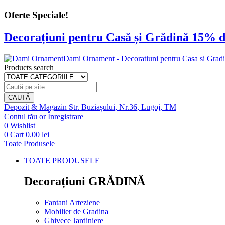
Oferte Speciale!
Decorațiuni pentru Casă și Grădină 15% d
Dami Ornament - Decoratiuni pentru Casa si Grad
Products search
CAUTĂ
Depozit & Magazin
Str. Buziașului, Nr.36, Lugoj, TM
Contul tău
or
Înregistrare
0
Wishlist
0
Cart
0.00
lei
Toate Produsele
TOATE PRODUSELE
Decorațiuni GRĂDINĂ
Fantani Arteziene
Mobilier de Gradina
Ghivece Jardiniere