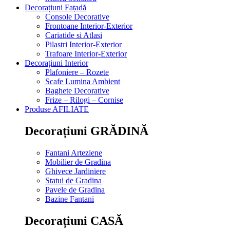
Decorațiuni Fațadă
Console Decorative
Frontoane Interior-Exterior
Cariatide si Atlasi
Pilastri Interior-Exterior
Trafoare Interior-Exterior
Decorațiuni Interior
Plafoniere – Rozete
Scafe Lumina Ambient
Baghete Decorative
Frize – Rilogi – Cornise
Produse AFILIATE
Decorațiuni GRĂDINĂ
Fantani Arteziene
Mobilier de Gradina
Ghivece Jardiniere
Statui de Gradina
Pavele de Gradina
Bazine Fantani
Decorațiuni CASĂ