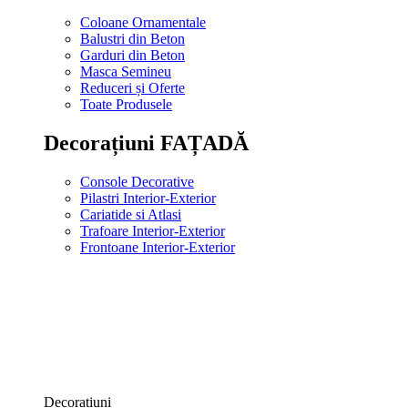
Coloane Ornamentale
Balustri din Beton
Garduri din Beton
Masca Semineu
Reduceri și Oferte
Toate Produsele
Decorațiuni FAȚADĂ
Console Decorative
Pilastri Interior-Exterior
Cariatide si Atlasi
Trafoare Interior-Exterior
Frontoane Interior-Exterior
Decorațiuni