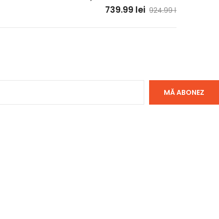
739.99
lei
924.99
lei
MĂ ABONEZ