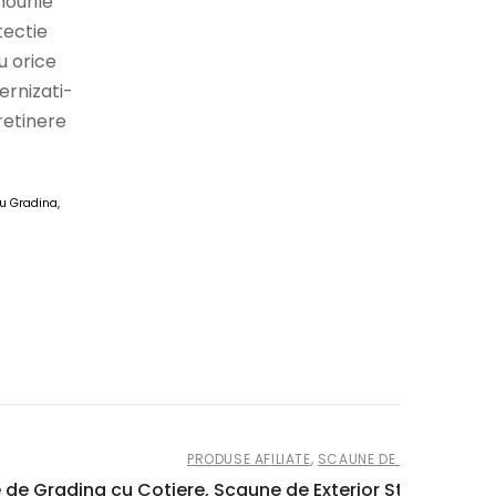
ourile
tectie
u orice
ernizati-
retinere
u Gradina,
PRODUSE AFILIATE
,
SCAUNE DE GRADINA
 de Gradina cu Cotiere, Scaune de Exterior Stivuibile di