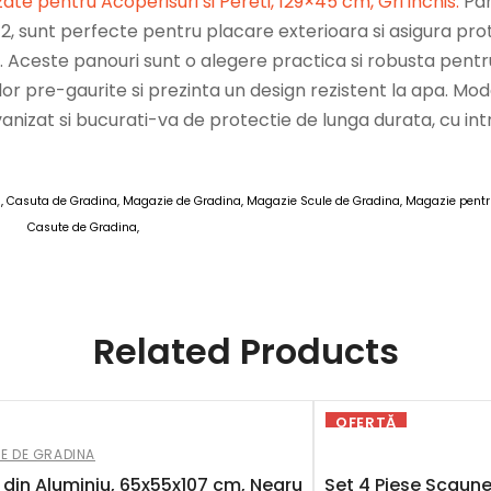
zate pentru Acoperisuri si Pereti, 129×45 cm, Gri inchis
.
Pan
12, sunt perfecte pentru placare exterioara si asigura pro
. Aceste panouri sunt o alegere practica si robusta pentr
iilor pre-gaurite si prezinta un design rezistent la apa. Mod
vanizat si bucurati-va de protectie de lunga durata, cu int
, Casuta de Gradina, Magazie de Gradina, Magazie Scule de Gradina, Magazie pentr
Casute de Gradina,
M Casute de Gradina 10 MAI 2025
Related Products
OFERTĂ
E DE GRADINA
 din Aluminiu, 65x55x107 cm, Negru
Set 4 Piese Scaune