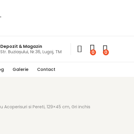
.
Depozit & Magazin
Str. Buziașului, Nr.36, Lugoj, TM
0
0
og
Galerie
Contact
u Acoperisuri si Pereti, 129×45 cm, Gri inchis