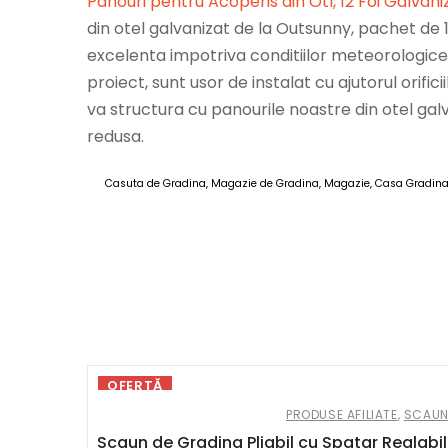
Panouri pentru Acoperis din Otl, 12 Foi Galvani
din otel galvanizat de la Outsunny, pachet de 
excelenta impotriva conditiilor meteorologice
proiect, sunt usor de instalat cu ajutorul orific
va structura cu panourile noastre din otel gal
redusa.
Casuta de Gradina, Magazie de Gradina, Magazie, Casa Gradina
AOSO
OFERTĂ
PRODUSE AFILIATE
,
SCAUN
Scaun de Gradina Pliabil cu Spatar Reglabil