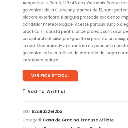
Acoperisuri si Pereti, 129×45 cm, Gri inchis. Panourile 
galvanizat de la Outsunny, pachet de 12, sunt perfe
placare exterioara si asigura protectie excelenta im
conditiilor meteorologice. Aceste panouri sunt o ale
practica si robusta pentru orice proiect, sunt usor de
cu ajutorul orificiilor pre-gaurite si prezinta un desig
la apa. Modernizati-va structura cu panourile noastre
galvanizat si bucurati-va de protectie de lunga dura
intretinere redusa.
VERIFICA STOCUL
Add To Wishlist
SKU:
62a9d22ef2b3
Categorii:
Casa de Gradina
,
Produse Afiliate