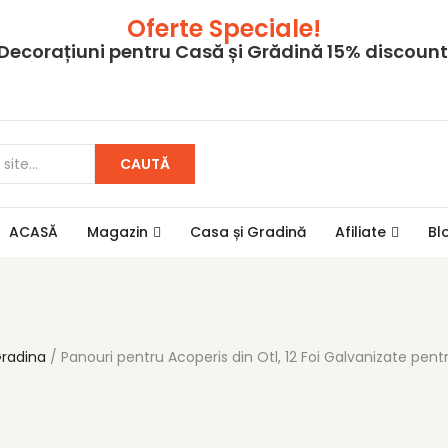
Oferte Speciale!
Decorațiuni pentru Casă și Grădină 15% discount
CAUTĂ
ACASĂ
Magazin
Casa și Gradină
Afiliate
Bl
radina
Panouri pentru Acoperis din Otl, 12 Foi Galvanizate pentr