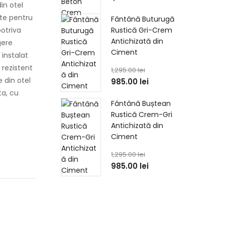
din otel
cte pentru
Fântână Buturugă
potriva
Rustică Gri-Crem
Antichizată din
gere
Ciment
 instalat
n rezistent
1,295.00
lei
 din otel
985.00
lei
ta, cu
Fântână Buștean
Rustică Crem-Gri
Antichizată din
Ciment
1,295.00
lei
985.00
lei