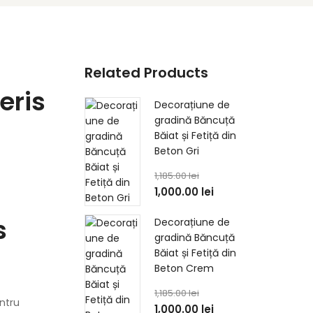
Related Products
eris
Decorațiune de
gradină Băncuță
Băiat și Fetiță din
Beton Gri
1,185.00
lei
1,000.00
lei
s
Decorațiune de
gradină Băncuță
Băiat și Fetiță din
Beton Crem
1,185.00
lei
entru
1,000.00
lei