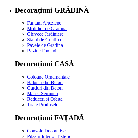
Decorațiuni GRĂDINĂ
Fantani Arteziene
Mobilier de Gradina
Ghivece Jardiniere
Statui de Gradina
Pavele de Gradina
Bazine Fantani
Decorațiuni CASĂ
Coloane Ornamentale
Balustri din Beton
Garduri din Beton
Masca Semineu
Reduceri și Oferte
Toate Produsele
Decorațiuni FAȚADĂ
Console Decorative
Pilastri Interior-Exterior