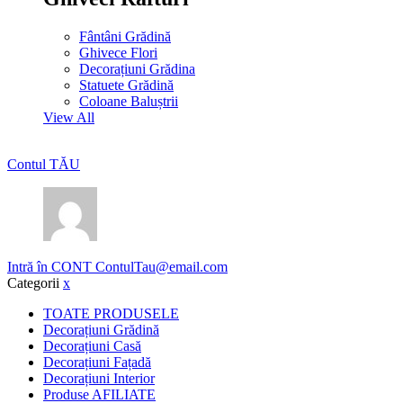
Fântâni Grădină
Ghivece Flori
Decorațiuni Grădina
Statuete Grădină
Coloane Baluștrii
View All
Contul TĂU
Intră în CONT
ContulTau@email.com
Categorii
x
TOATE PRODUSELE
Decorațiuni Grădină
Decorațiuni Casă
Decorațiuni Fațadă
Decorațiuni Interior
Produse AFILIATE