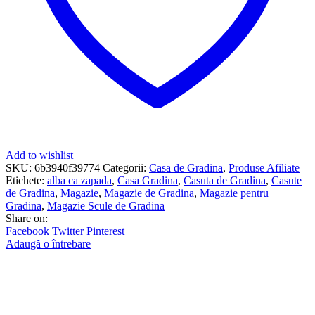
Add to wishlist
SKU:
6b3940f39774
Categorii:
Casa de Gradina
,
Produse Afiliate
Etichete:
alba ca zapada
,
Casa Gradina
,
Casuta de Gradina
,
Casute
de Gradina
,
Magazie
,
Magazie de Gradina
,
Magazie pentru
Gradina
,
Magazie Scule de Gradina
Share on:
Facebook
Twitter
Pinterest
Adaugă o întrebare