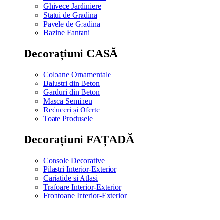
Ghivece Jardiniere
Statui de Gradina
Pavele de Gradina
Bazine Fantani
Decorațiuni CASĂ
Coloane Ornamentale
Balustri din Beton
Garduri din Beton
Masca Semineu
Reduceri și Oferte
Toate Produsele
Decorațiuni FAȚADĂ
Console Decorative
Pilastri Interior-Exterior
Cariatide si Atlasi
Trafoare Interior-Exterior
Frontoane Interior-Exterior