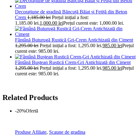
Decorațiune de gradină Băncuță Băiat și Fetiță din Beton
Crem
1,185.00
lei
Prețul inițial a fost:
1,185.00 lei.
1,000.00
lei
Prețul curent este: 1,000.00 lei.
Fântână Buturugă Rustică Gri-Crem Antichizată din Ciment
1,295.00
lei
Prețul inițial a fost: 1,295.00 lei.
985.00
lei
Prețul
curent este: 985.00 lei.
Fântână Buștean Rustică Crem-Gri Antichizată din Ciment
1,295.00
lei
Prețul inițial a fost: 1,295.00 lei.
985.00
lei
Prețul
curent este: 985.00 lei.
Related Products
-20%
Ofertă
Produse Afiliate
,
Scaune de gradina