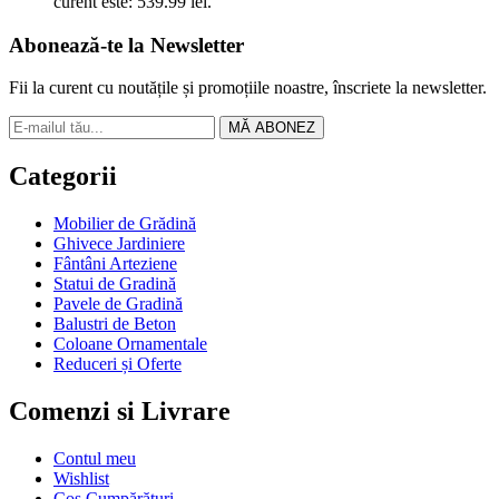
curent este: 539.99 lei.
Abonează-te la Newsletter
Fii la curent cu noutățile și promoțiile noastre, înscriete la newsletter.
MĂ ABONEZ
Categorii
Mobilier de Grădină
Ghivece Jardiniere
Fântâni Arteziene
Statui de Gradină
Pavele de Gradină
Balustri de Beton
Coloane Ornamentale
Reduceri și Oferte
Comenzi si Livrare
Contul meu
Wishlist
Coș Cumpărături