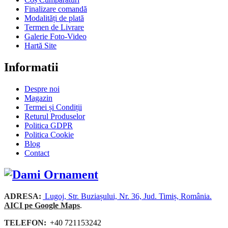
Finalizare comandă
Modalități de plată
Termen de Livrare
Galerie Foto-Video
Hartă Site
Informatii
Despre noi
Magazin
Termei și Condiții
Returul Produselor
Politica GDPR
Politica Cookie
Blog
Contact
ADRESA:
Lugoj, Str. Buziașului, Nr. 36, Jud. Timiș, România.
AICI pe Google Maps
.
TELEFON:
+40 721153242