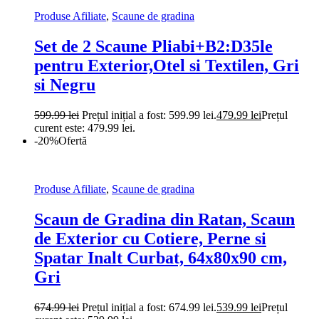
Produse Afiliate
,
Scaune de gradina
Set de 2 Scaune Pliabi+B2:D35le
pentru Exterior,Otel si Textilen, Gri
si Negru
599.99
lei
Prețul inițial a fost: 599.99 lei.
479.99
lei
Prețul
curent este: 479.99 lei.
-20%
Ofertă
Produse Afiliate
,
Scaune de gradina
Scaun de Gradina din Ratan, Scaun
de Exterior cu Cotiere, Perne si
Spatar Inalt Curbat, 64x80x90 cm,
Gri
674.99
lei
Prețul inițial a fost: 674.99 lei.
539.99
lei
Prețul