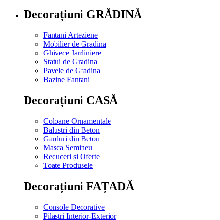
Decorațiuni GRĂDINĂ
Fantani Arteziene
Mobilier de Gradina
Ghivece Jardiniere
Statui de Gradina
Pavele de Gradina
Bazine Fantani
Decorațiuni CASĂ
Coloane Ornamentale
Balustri din Beton
Garduri din Beton
Masca Semineu
Reduceri și Oferte
Toate Produsele
Decorațiuni FAȚADĂ
Console Decorative
Pilastri Interior-Exterior