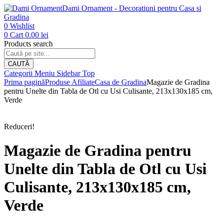
Dami Ornament - Decoratiuni pentru Casa si
Gradina
0
Wishlist
0
Cart
0.00
lei
Products search
CAUTĂ
Categorii
Meniu
Sidebar
Top
Prima pagină
Produse Afiliate
Casa de Gradina
Magazie de Gradina
pentru Unelte din Tabla de Otl cu Usi Culisante, 213x130x185 cm,
Verde
Reduceri!
Magazie de Gradina pentru
Unelte din Tabla de Otl cu Usi
Culisante, 213x130x185 cm,
Verde