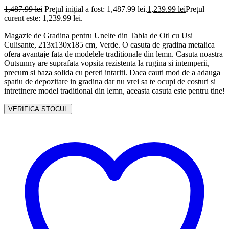
1,487.99
lei
Prețul inițial a fost: 1,487.99 lei.
1,239.99
lei
Prețul
curent este: 1,239.99 lei.
Magazie de Gradina pentru Unelte din Tabla de Otl cu Usi
Culisante, 213x130x185 cm, Verde. O casuta de gradina metalica
ofera avantaje fata de modelele traditionale din lemn. Casuta noastra
Outsunny are suprafata vopsita rezistenta la rugina si intemperii,
precum si baza solida cu pereti intariti. Daca cauti mod de a adauga
spatiu de depozitare in gradina dar nu vrei sa te ocupi de costuri si
intretinere model traditional din lemn, aceasta casuta este pentru tine!
VERIFICA STOCUL