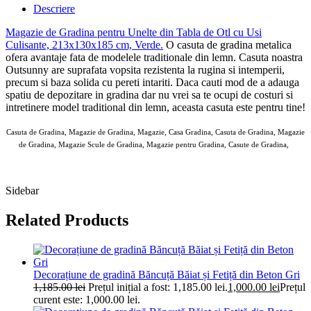
Descriere
Magazie de Gradina pentru Unelte din Tabla de Otl cu Usi
Culisante, 213x130x185 cm, Verde
.
O casuta de gradina metalica
ofera avantaje fata de modelele traditionale din lemn. Casuta noastra
Outsunny are suprafata vopsita rezistenta la rugina si intemperii,
precum si baza solida cu pereti intariti. Daca cauti mod de a adauga
spatiu de depozitare in gradina dar nu vrei sa te ocupi de costuri si
intretinere model traditional din lemn, aceasta casuta este pentru tine!
Casuta de Gradina, Magazie de Gradina, Magazie, Casa Gradina, Casuta de Gradina, Magazie
de Gradina, Magazie Scule de Gradina, Magazie pentru Gradina, Casute de Gradina,
AOSOM Casute de Gradina 10 MAI 2025
Sidebar
Related Products
Decorațiune de gradină Băncuță Băiat și Fetiță din Beton Gri
1,185.00
lei
Prețul inițial a fost: 1,185.00 lei.
1,000.00
lei
Prețul
curent este: 1,000.00 lei.