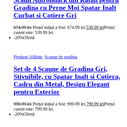
Scaun Adirondack din Ratan pentru
Gradina cu Perne Moi Spatar Inalt
Curbat si Cotiere Gri
674.99
lei
Prețul inițial a fost: 674.99 lei.
539.99
lei
Prețul
curent este: 539.99 lei.
-20%
Ofertă
Produse Afiliate
,
Scaune de gradina
Set de 4 Scaune de Gradina Gri,
Stivuibile, cu Spatar Inalt si Cotiera,
Cadru din Metal, Design Elegant
pentru Exterior
999.99
lei
Prețul inițial a fost: 999.99 lei.
799.99
lei
Prețul
curent este: 799.99 lei.
-20%
Ofertă