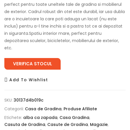
fost:
769.99 lei.
perfect pentru toate uneltele tale de gradina si mobilierul
923.99 lei.
de exterior. Cadrul robust din otel este durabil, iar usa dubla
are o incuietoare la care poti adauga un lacat (nu este
inclus) pentru a-l tine inchis si a pastra tot ce ai depozitat
in siguranta.Spatiu interior mare, perfect pentru
depozitarea sculelor, bicicletelor, mobilierului de exterior,
etc.
VERIFICA STOCUL
Add To Wishlist
SKU:
30137d4b019c
Categorii:
Casa de Gradina
,
Produse Afiliate
Etichete:
alba ca zapada
,
Casa Gradina
,
Casuta de Gradina
,
Casute de Gradina
,
Magazie
,