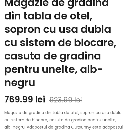
Magazie de gradina
din tabla de otel,
sopron cu usa dubla
cu sistem de blocare,
casuta de gradina
pentru unelte, alb-
negru
Prețul
Prețul
769.99
lei
923.99
lei
inițial
curent
Magazie de gradina din tabla de otel, sopron cu usa dubla
a
este:
cu sistem de blocare, casuta de gradina pentru unelte,
alb-negru. Adapostul de gradina Outsunny este adapostul