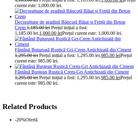
curent este: 1,000.00 lei.
Decorațiune de gradină Băncuță Băiat și Fetiță din Beton
Crem
1,185.00
lei
Prețul inițial a fost:
1,185.00 lei.
1,000.00
lei
Prețul curent este: 1,000.00 lei.
Fântână Buturugă Rustică Gri-Crem Antichizată din Ciment
1,295.00
lei
Prețul inițial a fost: 1,295.00 lei.
985.00
lei
Prețul
curent este: 985.00 lei.
Fântână Buștean Rustică Crem-Gri Antichizată din Ciment
1,295.00
lei
Prețul inițial a fost: 1,295.00 lei.
985.00
lei
Prețul
curent este: 985.00 lei.
Related Products
-20%
Ofertă