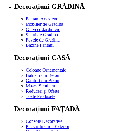
Decorațiuni GRĂDINĂ
Fantani Arteziene
Mobilier de Gradina
Ghivece Jardiniere
Statui de Gradina
Pavele de Gradina
Bazine Fantani
Decorațiuni CASĂ
Coloane Ornamentale
Balustri din Beton
Garduri din Beton
Masca Semineu
Reduceri și Oferte
Toate Produsele
Decorațiuni FAȚADĂ
Console Decorative
Pilastri Interior-Exterior