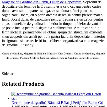
Magazie de Gradina din Lemn, Dulap de Depozitare
.
Sopronul de
depozitare din lemn de la Outsunny este ca o cabana pentru curtea
dumneavoastra, in partea stanga, exista doua rafturi pentru o
organizare usoara, cu o parte dreapta deschisa pentru piesele mari si
lungi. Acest dulap de depozitare pentru gradina are un zavor pentru
a pastra uneltele de gradina in interior in timpul rafalelor de vant si
se poate incuia pentru o siguranta suplimentara. Are un cadru din
lemn inclinat, permitandu-i sa obtina sprijin din structurile existente
si un acoperis din asfalt pentru a pastra lucrurile depozitate in interior
in siguranta si uscate. Iesiti in aer liber si organizati-va cu o magazie
de gradina Outsunny.
Casuta de Gradina, Magazie de Gradina, Magazie, Casa Gradina, Casuta de Gradina, Magazie
de Gradina, Magazie Scule de Gradina, Magazie pentru Gradina, Casute de Gradina,
AOSOM Casute de Gradina 10 MAI 2025
Sidebar
Related Products
Decorațiune de gradină Băncuță Băiat și Fetiță din Beton Gri
1,185.00
lei
Prețul inițial a fost: 1,185.00 lei.
1,000.00
lei
Prețul