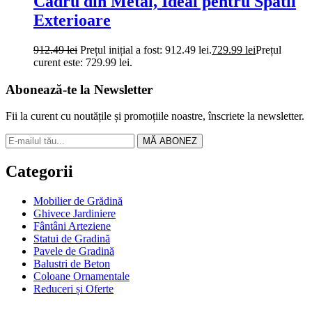
Cadru din Metal, Ideal pentru Spatii
Exterioare
912.49
lei
Prețul inițial a fost: 912.49 lei.
729.99
lei
Prețul
curent este: 729.99 lei.
Abonează-te la Newsletter
Fii la curent cu noutățile și promoțiile noastre, înscriete la newsletter.
MĂ ABONEZ
Categorii
Mobilier de Grădină
Ghivece Jardiniere
Fântâni Arteziene
Statui de Gradină
Pavele de Gradină
Balustri de Beton
Coloane Ornamentale
Reduceri și Oferte