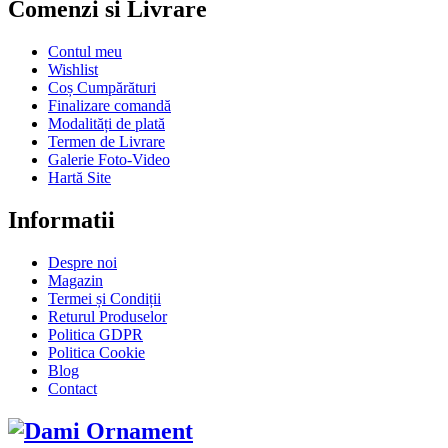
Comenzi si Livrare
Contul meu
Wishlist
Coș Cumpărături
Finalizare comandă
Modalități de plată
Termen de Livrare
Galerie Foto-Video
Hartă Site
Informatii
Despre noi
Magazin
Termei și Condiții
Returul Produselor
Politica GDPR
Politica Cookie
Blog
Contact