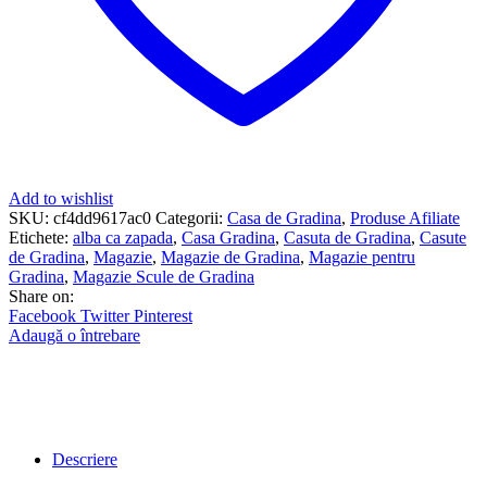
Add to wishlist
SKU:
cf4dd9617ac0
Categorii:
Casa de Gradina
,
Produse Afiliate
Etichete:
alba ca zapada
,
Casa Gradina
,
Casuta de Gradina
,
Casute
de Gradina
,
Magazie
,
Magazie de Gradina
,
Magazie pentru
Gradina
,
Magazie Scule de Gradina
Share on:
Facebook
Twitter
Pinterest
Adaugă o întrebare
Descriere