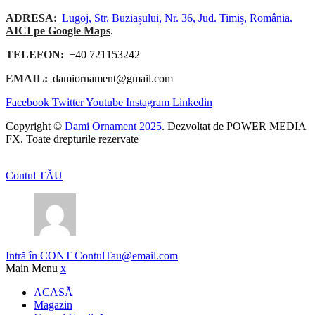
ADRESA:
Lugoj, Str. Buziașului, Nr. 36, Jud. Timiș, România.
AICI pe Google Maps
.
TELEFON:
+40 721153242
EMAIL:
damiornament@gmail.com
Facebook
Twitter
Youtube
Instagram
Linkedin
Copyright ©
Dami Ornament 2025
. Dezvoltat de POWER MEDIA
FX. Toate drepturile rezervate
Contul TĂU
Intră în CONT
ContulTau@email.com
Main Menu
x
ACASĂ
Magazin