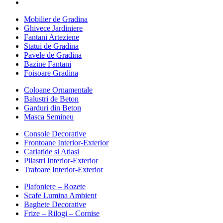
Mobilier de Gradina
Ghivece Jardiniere
Fantani Arteziene
Statui de Gradina
Pavele de Gradina
Bazine Fantani
Foisoare Gradina
Coloane Ornamentale
Balustri de Beton
Garduri din Beton
Masca Semineu
Console Decorative
Frontoane Interior-Exterior
Cariatide si Atlasi
Pilastri Interior-Exterior
Trafoare Interior-Exterior
Plafoniere – Rozete
Scafe Lumina Ambient
Baghete Decorative
Frize – Rilogi – Cornise