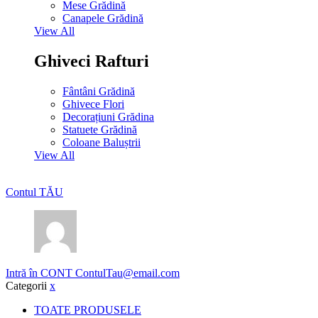
Mese Grădină
Canapele Grădină
View All
Ghiveci Rafturi
Fântâni Grădină
Ghivece Flori
Decorațiuni Grădina
Statuete Grădină
Coloane Baluștrii
View All
Contul TĂU
Intră în CONT
ContulTau@email.com
Categorii
x
TOATE PRODUSELE