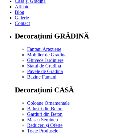
Casa și Gradină
Afiliate
Blog
Galerie
Contact
Decorațiuni GRĂDINĂ
Fantani Arteziene
Mobilier de Gradina
Ghivece Jardiniere
Statui de Gradina
Pavele de Gradina
Bazine Fantani
Decorațiuni CASĂ
Coloane Ornamentale
Balustri din Beton
Garduri din Beton
Masca Semineu
Reduceri și Oferte
Toate Produsele