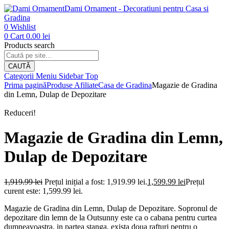
Dami Ornament - Decoratiuni pentru Casa si
Gradina
0
Wishlist
0
Cart
0.00
lei
Products search
CAUTĂ
Categorii
Meniu
Sidebar
Top
Prima pagină
Produse Afiliate
Casa de Gradina
Magazie de Gradina
din Lemn, Dulap de Depozitare
Reduceri!
Magazie de Gradina din Lemn,
Dulap de Depozitare
1,919.99
lei
Prețul inițial a fost: 1,919.99 lei.
1,599.99
lei
Prețul
curent este: 1,599.99 lei.
Magazie de Gradina din Lemn, Dulap de Depozitare. Sopronul de
depozitare din lemn de la Outsunny este ca o cabana pentru curtea
dumneavoastra, in partea stanga, exista doua rafturi pentru o