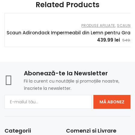
Related Products
PRODUSE AFILIATE
,
SCAUNE 
Scaun Adirondack Impermeabil din Lemn pentru Gradin
439.99
lei
549.9
Abonează-te la Newsletter
Fii la curent cu noutățile și promoțiile noastre,
înscriete la newsletter.
MĂ ABONEZ
Categorii
Comenzi si Livrare