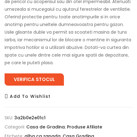
de pericol cu acoperisul sau din otel impermeabil. Atenuati
umezeala si mucegaiul cu ajutorul ferestrelor de ventilatie.
Oferind protectie pentru toate anotimpurile si in orice
anotimp pentru uneltele dumneavoastra pentru gazon.
Usile glisante duble va permit sa scoateti masina de tuns
iarba, iar mecanismul lor de blocare o mentine in siguranta
impotriva hotilor si a utilizarii abuzive. Dotati-va curtea din
spate cu unele dintre cele mai sigure spatii de depozitare,
pe care le puteti plasa.
VERIFICA STOCUL
Add To Wishlist
SKU:
3a2b0e2e01c1
Categorii:
Casa de Gradina
,
Produse Afiliate
Etichete:
alba ca zapada
,
Casa Gradina
,