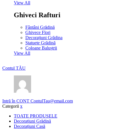
View All
Ghiveci Rafturi
Fântâni Grădină
Ghivece Flori
Decorațiuni Grădina
Statuete Grădină
Coloane Baluștrii
View All
Contul TĂU
Intră în CONT
ContulTau@email.com
Categorii
x
TOATE PRODUSELE
Decorațiuni Grădină
Decorațiuni Casă