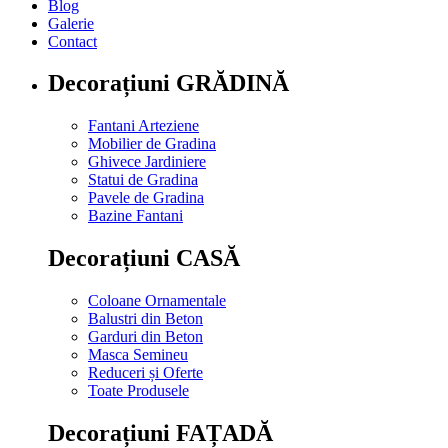
Blog
Galerie
Contact
Decorațiuni GRĂDINĂ
Fantani Arteziene
Mobilier de Gradina
Ghivece Jardiniere
Statui de Gradina
Pavele de Gradina
Bazine Fantani
Decorațiuni CASĂ
Coloane Ornamentale
Balustri din Beton
Garduri din Beton
Masca Semineu
Reduceri și Oferte
Toate Produsele
Decorațiuni FAȚADĂ