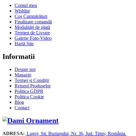
Contul meu
Wishlist
Coș Cumpărături
Finalizare comandă
Modalități de plată
Termen de Livrare
Galerie Foto-Video
Hartă Site
Informatii
Despre noi
Magazin
Termei și Condiții
Returul Produselor
Politica GDPR
Politica Cookie
Blog
Contact
ADRESA:
Lugoj, Str. Buziașului, Nr. 36, Jud. Timiș, România.