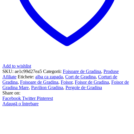
Add to wishlist
SKU:
ae1c99d27ea5
Categorii:
Foisoare de Gradina
,
Produse
Afiliate
Etichete:
alba ca zapada
,
Cort de Gradina
,
Corturi de
Gradina
,
Foisoare de Gradina
,
Foisor
,
Foisor de Gradina
,
Foisor de
Gradina Mare
,
Pavilion Gradina
,
Pergole de Gradina
Share on:
Facebook
Twitter
Pinterest
Adaugă o întrebare