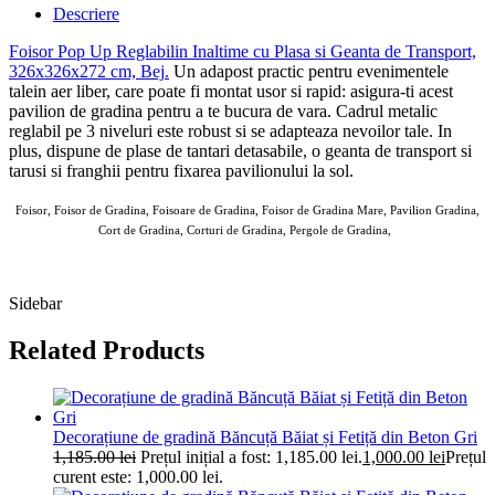
Descriere
Foisor Pop Up Reglabilin Inaltime cu Plasa si Geanta de Transport,
326x326x272 cm, Bej
.
Un adapost practic pentru evenimentele
talein aer liber, care poate fi montat usor si rapid: asigura-ti acest
pavilion de gradina pentru a te bucura de vara. Cadrul metalic
reglabil pe 3 niveluri este robust si se adapteaza nevoilor tale. In
plus, dispune de plase de tantari detasabile, o geanta de transport si
tarusi si franghii pentru fixarea pavilionului la sol.
Foisor, Foisor de Gradina, Foisoare de Gradina, Foisor de Gradina Mare, Pavilion Gradina,
Cort de Gradina, Corturi de Gradina, Pergole de Gradina,
AOUSOM Foisor Gradina 07 MAI 2025
Sidebar
Related Products
Decorațiune de gradină Băncuță Băiat și Fetiță din Beton Gri
1,185.00
lei
Prețul inițial a fost: 1,185.00 lei.
1,000.00
lei
Prețul
curent este: 1,000.00 lei.