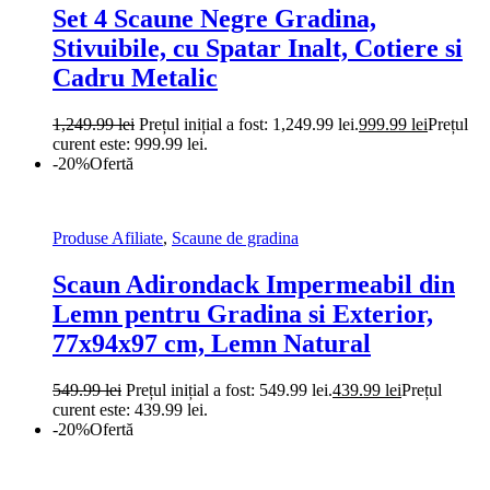
Set 4 Scaune Negre Gradina,
Stivuibile, cu Spatar Inalt, Cotiere si
Cadru Metalic
1,249.99
lei
Prețul inițial a fost: 1,249.99 lei.
999.99
lei
Prețul
curent este: 999.99 lei.
-20%
Ofertă
Produse Afiliate
,
Scaune de gradina
Scaun Adirondack Impermeabil din
Lemn pentru Gradina si Exterior,
77x94x97 cm, Lemn Natural
549.99
lei
Prețul inițial a fost: 549.99 lei.
439.99
lei
Prețul
curent este: 439.99 lei.
-20%
Ofertă