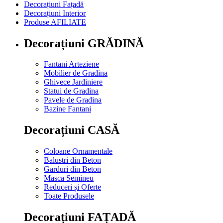
Decorațiuni Fațadă
Decorațiuni Interior
Produse AFILIATE
Decorațiuni GRĂDINĂ
Fantani Arteziene
Mobilier de Gradina
Ghivece Jardiniere
Statui de Gradina
Pavele de Gradina
Bazine Fantani
Decorațiuni CASĂ
Coloane Ornamentale
Balustri din Beton
Garduri din Beton
Masca Semineu
Reduceri și Oferte
Toate Produsele
Decorațiuni FAȚADĂ