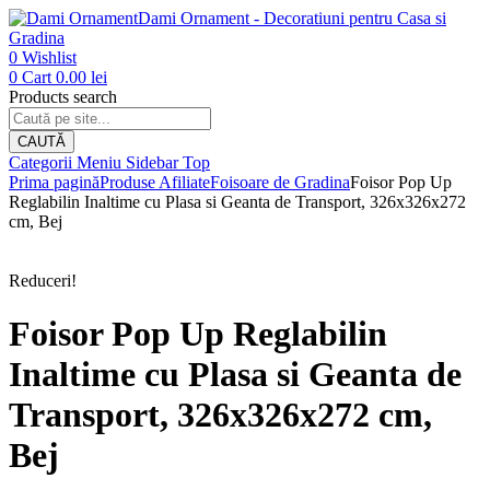
Dami Ornament - Decoratiuni pentru Casa si
Gradina
0
Wishlist
0
Cart
0.00
lei
Products search
CAUTĂ
Categorii
Meniu
Sidebar
Top
Prima pagină
Produse Afiliate
Foisoare de Gradina
Foisor Pop Up
Reglabilin Inaltime cu Plasa si Geanta de Transport, 326x326x272
cm, Bej
Reduceri!
Foisor Pop Up Reglabilin
Inaltime cu Plasa si Geanta de
Transport, 326x326x272 cm,
Bej