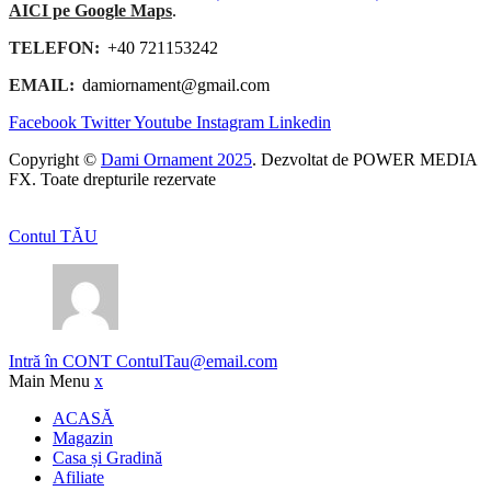
AICI pe Google Maps
.
TELEFON:
+40 721153242
EMAIL:
damiornament@gmail.com
Facebook
Twitter
Youtube
Instagram
Linkedin
Copyright ©
Dami Ornament 2025
. Dezvoltat de POWER MEDIA
FX. Toate drepturile rezervate
Contul TĂU
Intră în CONT
ContulTau@email.com
Main Menu
x
ACASĂ
Magazin
Casa și Gradină
Afiliate