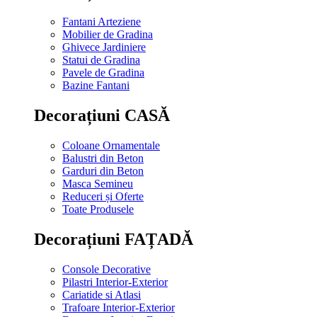
Fantani Arteziene
Mobilier de Gradina
Ghivece Jardiniere
Statui de Gradina
Pavele de Gradina
Bazine Fantani
Decorațiuni CASĂ
Coloane Ornamentale
Balustri din Beton
Garduri din Beton
Masca Semineu
Reduceri și Oferte
Toate Produsele
Decorațiuni FAȚADĂ
Console Decorative
Pilastri Interior-Exterior
Cariatide si Atlasi
Trafoare Interior-Exterior