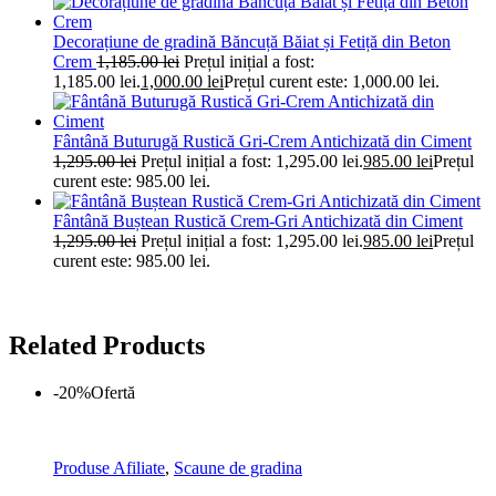
Decorațiune de gradină Băncuță Băiat și Fetiță din Beton
Crem
1,185.00
lei
Prețul inițial a fost:
1,185.00 lei.
1,000.00
lei
Prețul curent este: 1,000.00 lei.
Fântână Buturugă Rustică Gri-Crem Antichizată din Ciment
1,295.00
lei
Prețul inițial a fost: 1,295.00 lei.
985.00
lei
Prețul
curent este: 985.00 lei.
Fântână Buștean Rustică Crem-Gri Antichizată din Ciment
1,295.00
lei
Prețul inițial a fost: 1,295.00 lei.
985.00
lei
Prețul
curent este: 985.00 lei.
Related Products
-20%
Ofertă
Produse Afiliate
,
Scaune de gradina