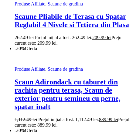
Produse Afiliate
,
Scaune de gradina
Scaune Pliabile de Terasa cu Spatar
Reglabil 4 Nivele si Tetiera din Plasa
262.49
lei
Prețul inițial a fost: 262.49 lei.
209.99
lei
Prețul
curent este: 209.99 lei.
-20%
Ofertă
Produse Afiliate
,
Scaune de gradina
Scaun Adirondack cu taburet din
rachita pentru terasa, Scaun de
exterior pentru semineu cu perne,
spatar inalt
1,112.49
lei
Prețul inițial a fost: 1,112.49 lei.
889.99
lei
Prețul
curent este: 889.99 lei.
-20%
Ofertă