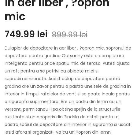
in aer liber , ?opron
mic
749.99
lei
899.99
lei
Dulapior de depozitare in aer liber , ?opron mic. sopronul de
depozitare pentru gradina Outsunny este o completare
inteligenta pentru orice spatiu mic de terasa. Puteti ajusta
un raft pentru a se potrivi cu obiecte mici si
supradimensionate. Acest dulap de depozitare pentru
gradina are un zavor pentru a pastra uneltele de gradina in
interior in timpul rafalelor de vant si se poate incuia pentru
o siguranta suplimentara. Are un cadru din lemn cu un
versant, permitandu-i sa obtina sprijin de la structurile
existente si un acoperis din ?indrila de asfalt pentru a
pastra spaiul de depozitare din interior in siguranta si uscat.
Iesiti afara si organizati-va cu un ?opron din lemn