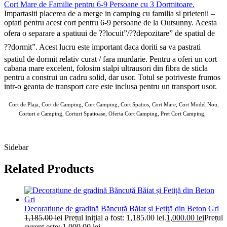
Cort Mare de Familie pentru 6-9 Persoane cu 3 Dormitoare
.
Impartasiti placerea de a merge in camping cu familia si prietenii –
optati pentru acest cort pentru 6-9 persoane de la Outsunny. Acesta
ofera o separare a spatiuui de ??locuit”/??depozitare” de spatiul de
??dormit”. Acest lucru este important daca doriti sa va pastrati
spatiul de dormit relativ curat / fara murdarie. Pentru a oferi un cort
cabana mare excelent, folosim stalpi ultrausori din fibra de sticla
pentru a construi un cadru solid, dar usor. Totul se potriveste frumos
intr-o geanta de transport care este inclusa pentru un transport usor.
Cort de Plaja, Cort de Camping, Cort Camping, Cort Spatios, Cort Mare, Cort Model Nou,
Corturi e Camping, Corturi Spatioase, Oferta Cort Camping, Pret Cort Camping,
AOSOM Corturi 10 MAI 2025
Sidebar
Related Products
Decorațiune de gradină Băncuță Băiat și Fetiță din Beton Gri
1,185.00
lei
Prețul inițial a fost: 1,185.00 lei.
1,000.00
lei
Prețul
curent este: 1,000.00 lei.