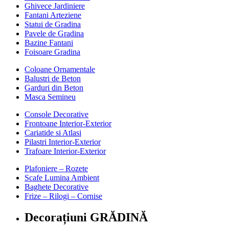
Ghivece Jardiniere
Fantani Arteziene
Statui de Gradina
Pavele de Gradina
Bazine Fantani
Foisoare Gradina
Coloane Ornamentale
Balustri de Beton
Garduri din Beton
Masca Semineu
Console Decorative
Frontoane Interior-Exterior
Cariatide si Atlasi
Pilastri Interior-Exterior
Trafoare Interior-Exterior
Plafoniere – Rozete
Scafe Lumina Ambient
Baghete Decorative
Frize – Rilogi – Cornise
Decorațiuni GRĂDINĂ