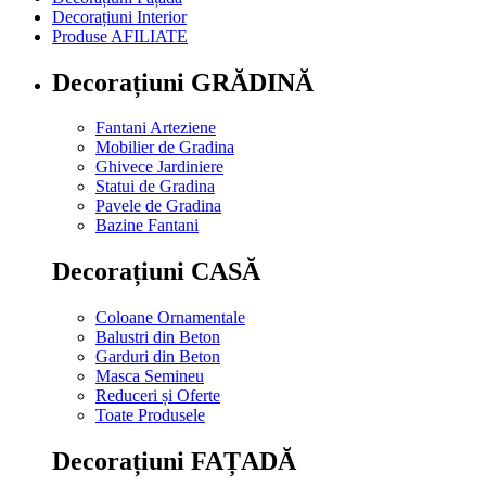
Decorațiuni Interior
Produse AFILIATE
Decorațiuni GRĂDINĂ
Fantani Arteziene
Mobilier de Gradina
Ghivece Jardiniere
Statui de Gradina
Pavele de Gradina
Bazine Fantani
Decorațiuni CASĂ
Coloane Ornamentale
Balustri din Beton
Garduri din Beton
Masca Semineu
Reduceri și Oferte
Toate Produsele
Decorațiuni FAȚADĂ