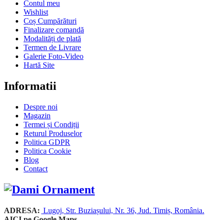
Contul meu
Wishlist
Coș Cumpărături
Finalizare comandă
Modalități de plată
Termen de Livrare
Galerie Foto-Video
Hartă Site
Informatii
Despre noi
Magazin
Termei și Condiții
Returul Produselor
Politica GDPR
Politica Cookie
Blog
Contact
ADRESA:
Lugoj, Str. Buziașului, Nr. 36, Jud. Timiș, România.
AICI pe Google Maps
.