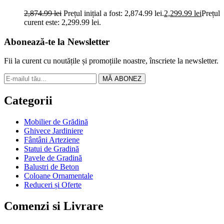
2,874.99
lei
Prețul inițial a fost: 2,874.99 lei.
2,299.99
lei
Prețul
curent este: 2,299.99 lei.
Abonează-te la Newsletter
Fii la curent cu noutățile și promoțiile noastre, înscriete la newsletter.
MĂ ABONEZ
Categorii
Mobilier de Grădină
Ghivece Jardiniere
Fântâni Arteziene
Statui de Gradină
Pavele de Gradină
Balustri de Beton
Coloane Ornamentale
Reduceri și Oferte
Comenzi si Livrare