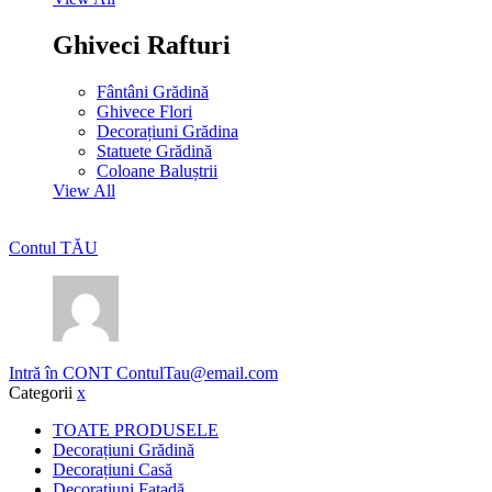
Ghiveci Rafturi
Fântâni Grădină
Ghivece Flori
Decorațiuni Grădina
Statuete Grădină
Coloane Baluștrii
View All
Contul TĂU
Intră în CONT
ContulTau@email.com
Categorii
x
TOATE PRODUSELE
Decorațiuni Grădină
Decorațiuni Casă
Decorațiuni Fațadă