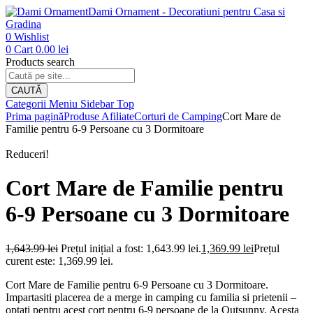
Dami Ornament - Decoratiuni pentru Casa si
Gradina
0
Wishlist
0
Cart
0.00
lei
Products search
CAUTĂ
Categorii
Meniu
Sidebar
Top
Prima pagină
Produse Afiliate
Corturi de Camping
Cort Mare de
Familie pentru 6-9 Persoane cu 3 Dormitoare
Reduceri!
Cort Mare de Familie pentru
6-9 Persoane cu 3 Dormitoare
1,643.99
lei
Prețul inițial a fost: 1,643.99 lei.
1,369.99
lei
Prețul
curent este: 1,369.99 lei.
Cort Mare de Familie pentru 6-9 Persoane cu 3 Dormitoare.
Impartasiti placerea de a merge in camping cu familia si prietenii –
optati pentru acest cort pentru 6-9 persoane de la Outsunny. Acesta