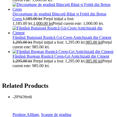
Decorațiune de gradină Băncuță Băiat și Fetiță din Beton
Crem
1,185.00
lei
Prețul inițial a fost:
1,185.00 lei.
1,000.00
lei
Prețul curent este: 1,000.00 lei.
Fântână Buturugă Rustică Gri-Crem Antichizată din Ciment
1,295.00
lei
Prețul inițial a fost: 1,295.00 lei.
985.00
lei
Prețul
curent este: 985.00 lei.
Fântână Buștean Rustică Crem-Gri Antichizată din Ciment
1,295.00
lei
Prețul inițial a fost: 1,295.00 lei.
985.00
lei
Prețul
curent este: 985.00 lei.
Related Products
-20%
Ofertă
Produse Afiliate
,
Scaune de gradina