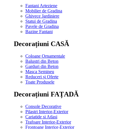
Fantani Arteziene
Mobilier de Gradina
Ghivece Jardiniere
Statui de Gradina
Pavele de Gradina
Bazine Fantani
Decorațiuni CASĂ
Coloane Ornamentale
Balustri din Beton
Garduri din Beton
Masca Semineu
Reduceri și Oferte
Toate Produsele
Decorațiuni FAȚADĂ
Console Decorative
Pilastri Interior-Exterior
Cariatide si Atlasi
Trafoare Interior-Exterior
Frontoane Interior-Exterior