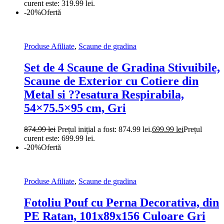
curent este: 319.99 lei.
-20%
Ofertă
Produse Afiliate
,
Scaune de gradina
Set de 4 Scaune de Gradina Stivuibile,
Scaune de Exterior cu Cotiere din
Metal si ??esatura Respirabila,
54×75.5×95 cm, Gri
874.99
lei
Prețul inițial a fost: 874.99 lei.
699.99
lei
Prețul
curent este: 699.99 lei.
-20%
Ofertă
Produse Afiliate
,
Scaune de gradina
Fotoliu Pouf cu Perna Decorativa, din
PE Ratan, 101x89x156 Culoare Gri