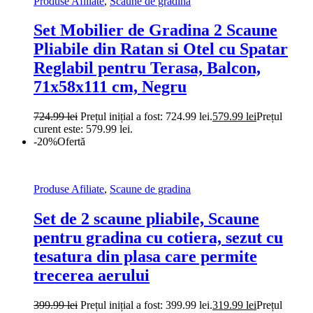
Produse Afiliate
,
Scaune de gradina
Set Mobilier de Gradina 2 Scaune
Pliabile din Ratan si Otel cu Spatar
Reglabil pentru Terasa, Balcon,
71x58x111 cm, Negru
724.99
lei
Prețul inițial a fost: 724.99 lei.
579.99
lei
Prețul
curent este: 579.99 lei.
-20%
Ofertă
Produse Afiliate
,
Scaune de gradina
Set de 2 scaune pliabile, Scaune
pentru gradina cu cotiera, sezut cu
tesatura din plasa care permite
trecerea aerului
399.99
lei
Prețul inițial a fost: 399.99 lei.
319.99
lei
Prețul