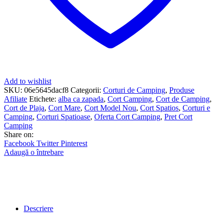
Add to wishlist
SKU:
06e5645dacf8
Categorii:
Corturi de Camping
,
Produse
Afiliate
Etichete:
alba ca zapada
,
Cort Camping
,
Cort de Camping
,
Cort de Plaja
,
Cort Mare
,
Cort Model Nou
,
Cort Spatios
,
Corturi e
Camping
,
Corturi Spatioase
,
Oferta Cort Camping
,
Pret Cort
Camping
Share on:
Facebook
Twitter
Pinterest
Adaugă o întrebare
Descriere