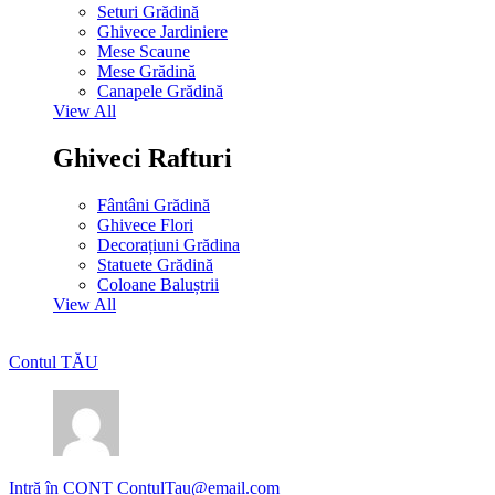
Seturi Grădină
Ghivece Jardiniere
Mese Scaune
Mese Grădină
Canapele Grădină
View All
Ghiveci Rafturi
Fântâni Grădină
Ghivece Flori
Decorațiuni Grădina
Statuete Grădină
Coloane Baluștrii
View All
Contul TĂU
Intră în CONT
ContulTau@email.com