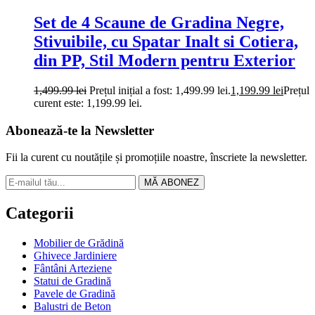
Set de 4 Scaune de Gradina Negre,
Stivuibile, cu Spatar Inalt si Cotiera,
din PP, Stil Modern pentru Exterior
1,499.99
lei
Prețul inițial a fost: 1,499.99 lei.
1,199.99
lei
Prețul
curent este: 1,199.99 lei.
Abonează-te la Newsletter
Fii la curent cu noutățile și promoțiile noastre, înscriete la newsletter.
MĂ ABONEZ
Categorii
Mobilier de Grădină
Ghivece Jardiniere
Fântâni Arteziene
Statui de Gradină
Pavele de Gradină
Balustri de Beton