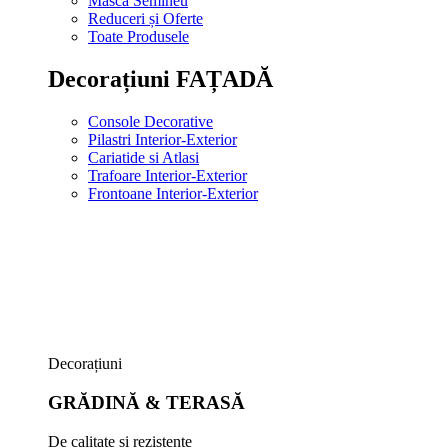
Masca Semineu
Reduceri și Oferte
Toate Produsele
Decorațiuni FAȚADĂ
Console Decorative
Pilastri Interior-Exterior
Cariatide si Atlasi
Trafoare Interior-Exterior
Frontoane Interior-Exterior
Decorațiuni
GRĂDINĂ & TERASĂ
De calitate și rezistente