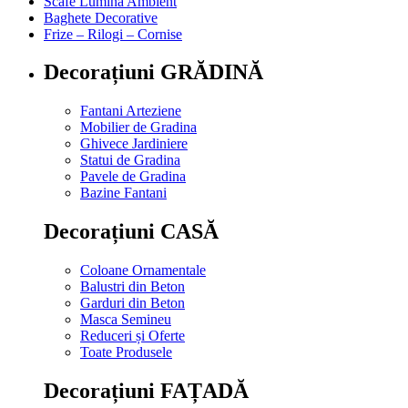
Scafe Lumina Ambient
Baghete Decorative
Frize – Rilogi – Cornise
Decorațiuni GRĂDINĂ
Fantani Arteziene
Mobilier de Gradina
Ghivece Jardiniere
Statui de Gradina
Pavele de Gradina
Bazine Fantani
Decorațiuni CASĂ
Coloane Ornamentale
Balustri din Beton
Garduri din Beton
Masca Semineu
Reduceri și Oferte
Toate Produsele
Decorațiuni FAȚADĂ