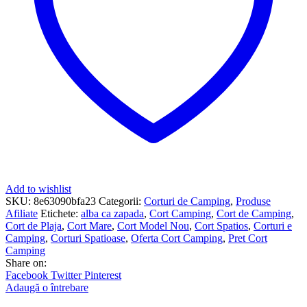
Add to wishlist
SKU:
8e63090bfa23
Categorii:
Corturi de Camping
,
Produse
Afiliate
Etichete:
alba ca zapada
,
Cort Camping
,
Cort de Camping
,
Cort de Plaja
,
Cort Mare
,
Cort Model Nou
,
Cort Spatios
,
Corturi e
Camping
,
Corturi Spatioase
,
Oferta Cort Camping
,
Pret Cort
Camping
Share on:
Facebook
Twitter
Pinterest
Adaugă o întrebare