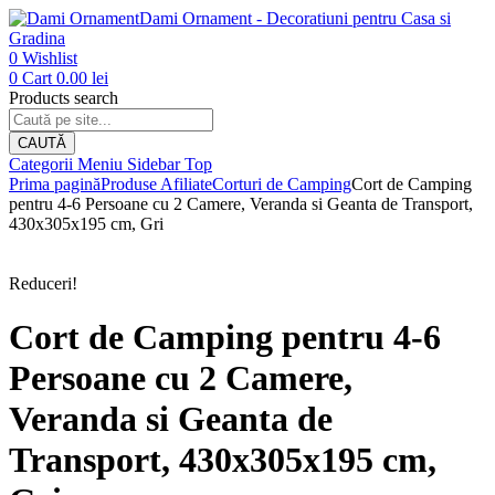
Dami Ornament - Decoratiuni pentru Casa si
Gradina
0
Wishlist
0
Cart
0.00
lei
Products search
CAUTĂ
Categorii
Meniu
Sidebar
Top
Prima pagină
Produse Afiliate
Corturi de Camping
Cort de Camping
pentru 4-6 Persoane cu 2 Camere, Veranda si Geanta de Transport,
430x305x195 cm, Gri
Reduceri!
Cort de Camping pentru 4-6
Persoane cu 2 Camere,
Veranda si Geanta de
Transport, 430x305x195 cm,