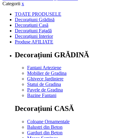
Categorii
x
TOATE PRODUSELE
Decorațiuni Grădină
Decorațiuni Casă
Decorațiuni Fațadă
Decorațiuni Interior
Produse AFILIATE
Decorațiuni GRĂDINĂ
Fantani Arteziene
Mobilier de Gradina
Ghivece Jardiniere
Statui de Gradina
Pavele de Gradina
Bazine Fantani
Decorațiuni CASĂ
Coloane Ornamentale
Balustri din Beton
Garduri din Beton