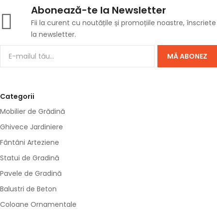
Abonează-te la Newsletter
Fii la curent cu noutățile și promoțiile noastre, înscriete
la newsletter.
MĂ ABONEZ
Categorii
Mobilier de Grădină
Ghivece Jardiniere
Fântâni Arteziene
Statui de Gradină
Pavele de Gradină
Balustri de Beton
Coloane Ornamentale