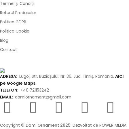
Termei și Condiții
Returul Produselor
Politica GDPR
Politica Cookie
Blog
Contact
ADRESA:
Lugoj, Str. Buziașului, Nr. 36, Jud. Timiș, România.
AICI
pe Google Maps
.
TELEFON:
+40 721153242
EMAIL:
damiornament@gmail.com
Copyright ©
Dami Ornament 2025
. Dezvoltat de POWER MEDIA