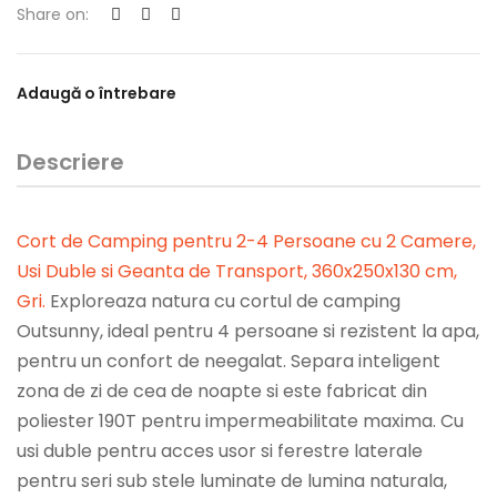
Share on:
Adaugă o întrebare
Descriere
Cort de Camping pentru 2-4 Persoane cu 2 Camere,
Usi Duble si Geanta de Transport, 360x250x130 cm,
Gri
.
Exploreaza natura cu cortul de camping
Outsunny, ideal pentru 4 persoane si rezistent la apa,
pentru un confort de neegalat. Separa inteligent
zona de zi de cea de noapte si este fabricat din
poliester 190T pentru impermeabilitate maxima. Cu
usi duble pentru acces usor si ferestre laterale
pentru seri sub stele luminate de lumina naturala,