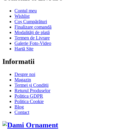
Contul meu
Wishlist
Coș Cumpărături
Finalizare comandă
Modalități de plată
Termen de Livrare
Galerie Foto-Video
Hartă Site
Informatii
Despre noi
Magazin
Termei și Condiții
Returul Produselor
Politica GDPR
Politica Cookie
Blog
Contact