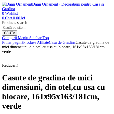
Dami Ornament - Decoratiuni pentru Casa si
Gradina
0
Wishlist
0
Cart
0.00
lei
Products search
CAUTĂ
Categorii
Meniu
Sidebar
Top
Prima pagină
Produse Afiliate
Casa de Gradina
Casute de gradina de
mici dimensiuni, din otel,cu usa cu blocare, 161x95x163/181cm,
verde
Reduceri!
Casute de gradina de mici
dimensiuni, din otel,cu usa cu
blocare, 161x95x163/181cm,
verde