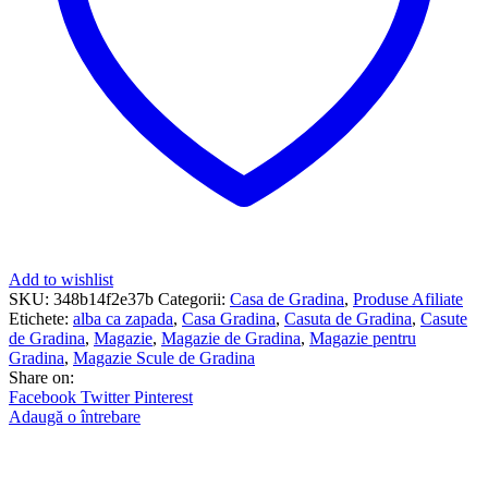
Add to wishlist
SKU:
348b14f2e37b
Categorii:
Casa de Gradina
,
Produse Afiliate
Etichete:
alba ca zapada
,
Casa Gradina
,
Casuta de Gradina
,
Casute
de Gradina
,
Magazie
,
Magazie de Gradina
,
Magazie pentru
Gradina
,
Magazie Scule de Gradina
Share on:
Facebook
Twitter
Pinterest
Adaugă o întrebare