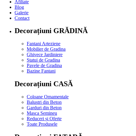
Afiliate
Blog
Galerie
Contact
Decorațiuni GRĂDINĂ
Fantani Arteziene
Mobilier de Gradina
Ghivece Jardiniere
Statui de Gradina
Pavele de Gradina
Bazine Fantani
Decorațiuni CASĂ
Coloane Ornamentale
Balustri din Beton
Garduri din Beton
Masca Semineu
Reduceri și Oferte
Toate Produsele