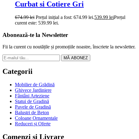
Curbat si Cotiere Gri
674.99
lei
Prețul inițial a fost: 674.99 lei.
539.99
lei
Prețul
curent este: 539.99 lei.
Abonează-te la Newsletter
Fii la curent cu noutățile și promoțiile noastre, înscriete la newsletter.
MĂ ABONEZ
Categorii
Mobilier de Grădină
Ghivece Jardiniere
Fântâni Arteziene
Statui de Gradină
Pavele de Gradină
Balustri de Beton
Coloane Ornamentale
Reduceri și Oferte
Comenzi si Livrare