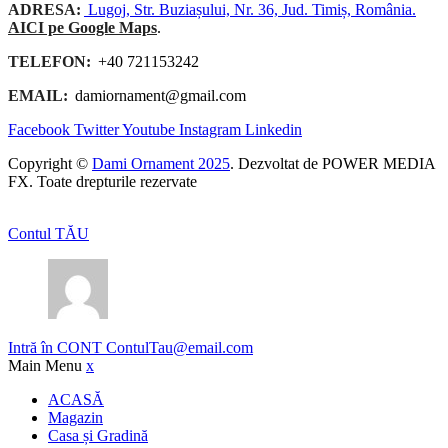
ADRESA:
Lugoj, Str. Buziașului, Nr. 36, Jud. Timiș, România.
AICI pe Google Maps
.
TELEFON:
+40 721153242
EMAIL:
damiornament@gmail.com
Facebook
Twitter
Youtube
Instagram
Linkedin
Copyright ©
Dami Ornament 2025
. Dezvoltat de POWER MEDIA
FX. Toate drepturile rezervate
Contul TĂU
Intră în CONT
ContulTau@email.com
Main Menu
x
ACASĂ
Magazin
Casa și Gradină