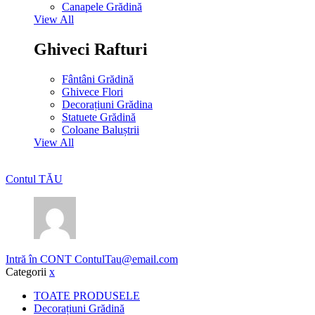
Canapele Grădină
View All
Ghiveci Rafturi
Fântâni Grădină
Ghivece Flori
Decorațiuni Grădina
Statuete Grădină
Coloane Baluștrii
View All
Contul TĂU
Intră în CONT
ContulTau@email.com
Categorii
x
TOATE PRODUSELE
Decorațiuni Grădină