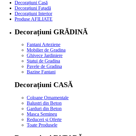
Decorațiuni Casă
Decorațiuni Fațadă
Decorațiuni Interior
Produse AFILIATE
Decorațiuni GRĂDINĂ
Fantani Arteziene
Mobilier de Gradina
Ghivece Jardiniere
Statui de Gradina
Pavele de Gradina
Bazine Fantani
Decorațiuni CASĂ
Coloane Ornamentale
Balustri din Beton
Garduri din Beton
Masca Semineu
Reduceri și Oferte
Toate Produsele