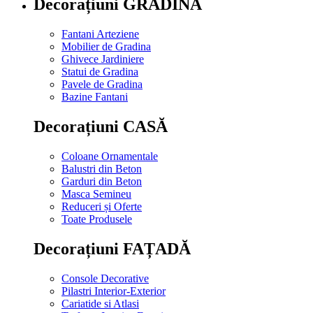
Decorațiuni GRĂDINĂ
Fantani Arteziene
Mobilier de Gradina
Ghivece Jardiniere
Statui de Gradina
Pavele de Gradina
Bazine Fantani
Decorațiuni CASĂ
Coloane Ornamentale
Balustri din Beton
Garduri din Beton
Masca Semineu
Reduceri și Oferte
Toate Produsele
Decorațiuni FAȚADĂ
Console Decorative
Pilastri Interior-Exterior
Cariatide si Atlasi