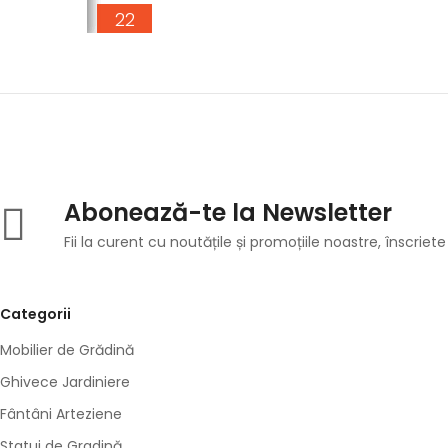
22
22
14
15
01
11
OCT.
APR.
APR.
MAI
IAN.
MAI
Abonează-te la Newsletter
Fii la curent cu noutățile și promoțiile noastre, înscriete
Categorii
Mobilier de Grădină
Ghivece Jardiniere
Fântâni Arteziene
Statui de Gradină