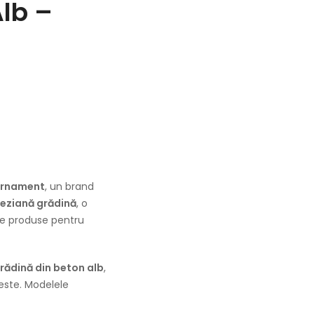
lb –
Ornament
, un brand
eziană grădină
, o
ate produse pentru
grădină din beton alb
,
veste. Modelele