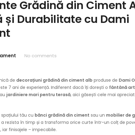
te Grădină din Ciment A
 și Durabilitate cu Dami
nt
nament
No comments
unică de
decorațiuni grădină din ciment alb
produse de
Dami 
e 7 ani de experiență. Indiferent dacă îți dorești o
fântână art
au
jardiniere mari pentru terasă
, aici găsești cele mai apreci
spațiului tău cu
bănci grădină din ciment
sau un
mobilier de 
 a rezista în timp și a transforma orice curte într-un colț de po
 iar finisajele – impecabile.