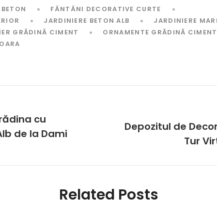
 BETON
FÂNTÂNI DECORATIVE CURTE
ERIOR
JARDINIERE BETON ALB
JARDINIERE MAR
IER GRĂDINĂ CIMENT
ORNAMENTE GRĂDINĂ CIMEN
SOARA
rădina cu
Depozitul de Decor
Alb de la Dami
Tur Vi
Related Posts