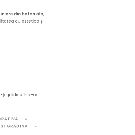
diniere din beton alb
,
litatea cu estetica și
ți grădina într-un
ORATIVĂ
SI GRADINA