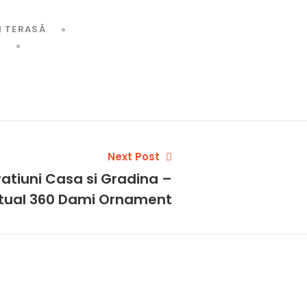
I TERASĂ
T
Next Post
atiuni Casa si Gradina –
rtual 360 Dami Ornament