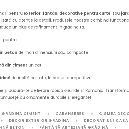
ari pentru exterior
,
fântâni decorative pentru curte
, sau
jar
lizată cu atenție la detalii. Produsele noastre combină funcționa
aduce un plus de rafinament în grădina ta.
 pentru:
in beton
de mari dimensiuni sau compacte
ă din ciment
unicat
ădină
de înaltă calitate, la prețuri competitive
și bucură-te de livrare rapidă oriunde în România. Transformă-
 frumusețe cu ornamente durabile și elegante!
I GRĂDINĂ CIMENT
CARANSEBES
CISMEA DEC
DECOR EXTERIOR GRĂDINĂ
DECORATIUNI CASA 
DINĂ BETON
FÂNTÂNĂ ARTEZIANĂ GRĂDINĂ