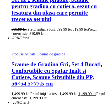
pentru gradina cu cotiera, sezut cu
tesatura din plasa care permite
trecerea aerului
399.99
lei
Prețul inițial a fost: 399.99 lei.
319.99
lei
Prețul
curent este: 319.99 lei.
-20%
Ofertă
Produse Afiliate
,
Scaune de gradina
Scaune de Gradina Gri, Set 4 Bucati,
Confortabile cu Spatar Inalt si
Cotiere, Scaune Stivuibile din PP,
56×54.5×77.5 cm
1,499.99
lei
Prețul inițial a fost: 1,499.99 lei.
1,199.99
lei
Prețul
curent este: 1,199.99 lei.
-20%
Ofertă