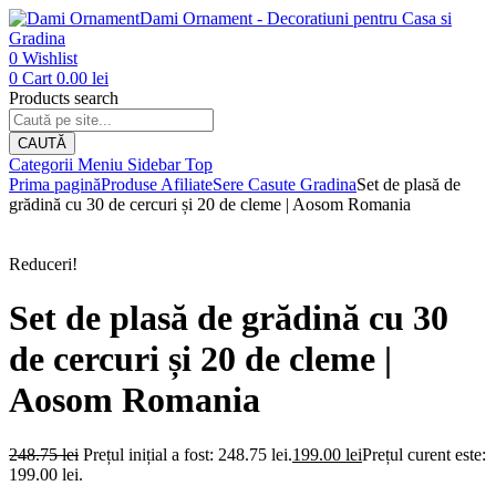
Dami Ornament - Decoratiuni pentru Casa si
Gradina
0
Wishlist
0
Cart
0.00
lei
Products search
CAUTĂ
Categorii
Meniu
Sidebar
Top
Prima pagină
Produse Afiliate
Sere Casute Gradina
Set de plasă de
grădină cu 30 de cercuri și 20 de cleme | Aosom Romania
Reduceri!
Set de plasă de grădină cu 30
de cercuri și 20 de cleme |
Aosom Romania
248.75
lei
Prețul inițial a fost: 248.75 lei.
199.00
lei
Prețul curent este:
199.00 lei.