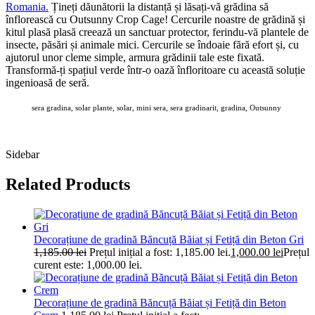
Romania
.
Țineți dăunătorii la distanță și lăsați-vă grădina să
înflorească cu Outsunny Crop Cage! Cercurile noastre de grădină și
kitul plasă plasă creează un sanctuar protector, ferindu-vă plantele de
insecte, păsări și animale mici. Cercurile se îndoaie fără efort și, cu
ajutorul unor cleme simple, armura grădinii tale este fixată.
Transformă-ți spațiul verde într-o oază înfloritoare cu această soluție
ingenioasă de seră.
sera gradina, solar plante, solar, mini sera, sera gradinarit, gradina, Outsunny
AOSOM 02 10 MAR 2026
Sidebar
Related Products
Decorațiune de gradină Băncuță Băiat și Fetiță din Beton Gri
1,185.00
lei
Prețul inițial a fost: 1,185.00 lei.
1,000.00
lei
Prețul
curent este: 1,000.00 lei.
Decorațiune de gradină Băncuță Băiat și Fetiță din Beton