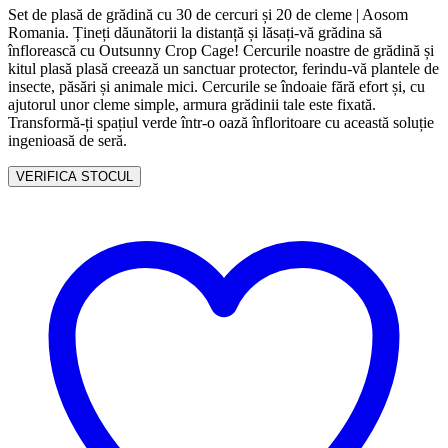
Set de plasă de grădină cu 30 de cercuri și 20 de cleme | Aosom
Romania. Țineți dăunătorii la distanță și lăsați-vă grădina să
înflorească cu Outsunny Crop Cage! Cercurile noastre de grădină și
kitul plasă plasă creează un sanctuar protector, ferindu-vă plantele de
insecte, păsări și animale mici. Cercurile se îndoaie fără efort și, cu
ajutorul unor cleme simple, armura grădinii tale este fixată.
Transformă-ți spațiul verde într-o oază înfloritoare cu această soluție
ingenioasă de seră.
VERIFICA STOCUL