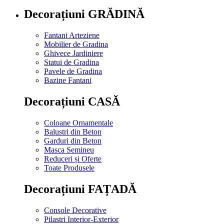
Decorațiuni GRĂDINĂ
Fantani Arteziene
Mobilier de Gradina
Ghivece Jardiniere
Statui de Gradina
Pavele de Gradina
Bazine Fantani
Decorațiuni CASĂ
Coloane Ornamentale
Balustri din Beton
Garduri din Beton
Masca Semineu
Reduceri și Oferte
Toate Produsele
Decorațiuni FAȚADĂ
Console Decorative
Pilastri Interior-Exterior