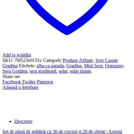
Add to wishlist
SKU:
76f523e0151c
Categorii:
Produse Afiliate
,
Sere Casute
Gradina
Etichete:
alba ca zapada
,
Gradina
,
Mini Sera
,
Outsunny
,
Sera Gradina
,
sera gradinarit
,
solar
,
solar plante
Share on:
Facebook
Twitter
Pinterest
Adaugă o întrebare
Descriere
Set de plasă de grădină cu 30 de cercuri și 20 de cleme | Aosom