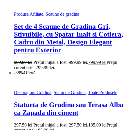
Produse Afiliate
,
Scaune de gradina
Set de 4 Scaune de Gradina Gri,
Stivuibile, cu Spatar Inalt si Cotiera,
Cadru din Metal, Design Elegant
pentru Exterior
999.99
lei
Prețul inițial a fost: 999.99 lei.
799.99
lei
Prețul
curent este: 799.99 lei.
-38%
Ofertă
Decorațiuni Grădină
,
Statui de Gradina
,
Toate Produsele
Statueta de Gradina sau Terasa Alba
ca Zapada din ciment
297.50
lei
Prețul inițial a fost: 297.50 lei.
185.00
lei
Prețul