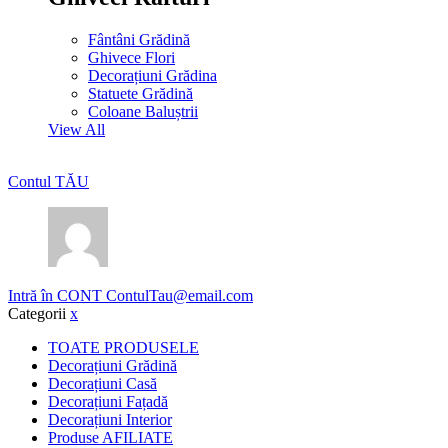
Fântâni Grădină
Ghivece Flori
Decorațiuni Grădina
Statuete Grădină
Coloane Baluștrii
View All
Contul TĂU
Intră în CONT
ContulTau@email.com
Categorii
x
TOATE PRODUSELE
Decorațiuni Grădină
Decorațiuni Casă
Decorațiuni Fațadă
Decorațiuni Interior
Produse AFILIATE