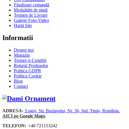
Finalizare comandă
Modalități de plată
Termen de Livrare
Galerie Foto-Video
Hartă Site
Informatii
Despre noi
Magazin
Termei și Condiții
Returul Produselor
Politica GDPR
Politica Cookie
Blog
Contact
ADRESA:
Lugoj, Str. Buziașului, Nr. 36, Jud. Timiș, România.
AICI pe Google Maps
.
TELEFON:
+40 721153242