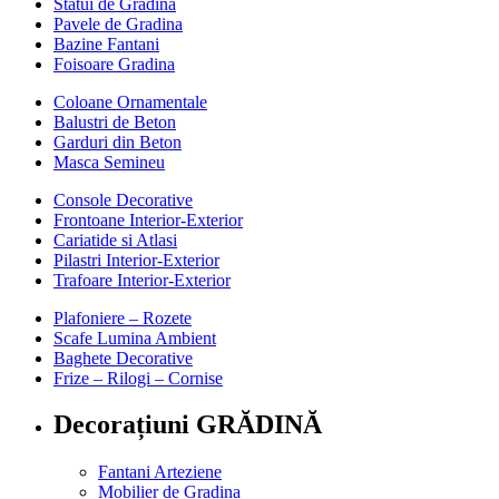
Statui de Gradina
Pavele de Gradina
Bazine Fantani
Foisoare Gradina
Coloane Ornamentale
Balustri de Beton
Garduri din Beton
Masca Semineu
Console Decorative
Frontoane Interior-Exterior
Cariatide si Atlasi
Pilastri Interior-Exterior
Trafoare Interior-Exterior
Plafoniere – Rozete
Scafe Lumina Ambient
Baghete Decorative
Frize – Rilogi – Cornise
Decorațiuni GRĂDINĂ
Fantani Arteziene
Mobilier de Gradina