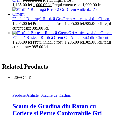
Crem
1,185.00
lei
Prețul inițial a fost:
1,185.00 lei.
1,000.00
lei
Prețul curent este: 1,000.00 lei.
Fântână Buturugă Rustică Gri-Crem Antichizată din Ciment
1,295.00
lei
Prețul inițial a fost: 1,295.00 lei.
985.00
lei
Prețul
curent este: 985.00 lei.
Fântână Buștean Rustică Crem-Gri Antichizată din Ciment
1,295.00
lei
Prețul inițial a fost: 1,295.00 lei.
985.00
lei
Prețul
curent este: 985.00 lei.
Related Products
-20%
Ofertă
Produse Afiliate
,
Scaune de gradina
Scaun de Gradina din Ratan cu
Cotiere si Perne Confortabile Gri