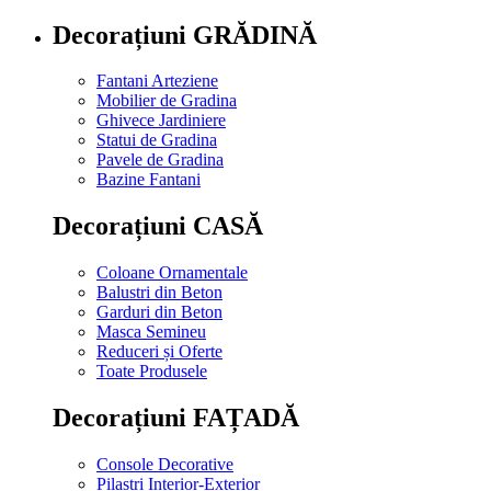
Decorațiuni GRĂDINĂ
Fantani Arteziene
Mobilier de Gradina
Ghivece Jardiniere
Statui de Gradina
Pavele de Gradina
Bazine Fantani
Decorațiuni CASĂ
Coloane Ornamentale
Balustri din Beton
Garduri din Beton
Masca Semineu
Reduceri și Oferte
Toate Produsele
Decorațiuni FAȚADĂ
Console Decorative
Pilastri Interior-Exterior