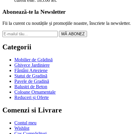
curent este: 185.00 lei.
Abonează-te la Newsletter
Fii la curent cu noutățile și promoțiile noastre, înscriete la newsletter.
MĂ ABONEZ
Categorii
Mobilier de Grădină
Ghivece Jardiniere
Fântâni Arteziene
Statui de Gradină
Pavele de Gradină
Balustri de Beton
Coloane Ornamentale
Reduceri și Oferte
Comenzi si Livrare
Contul meu
Wishlist
Coș Cumpărături