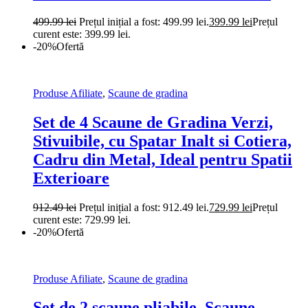
499.99
lei
Prețul inițial a fost: 499.99 lei.
399.99
lei
Prețul
curent este: 399.99 lei.
-20%
Ofertă
Produse Afiliate
,
Scaune de gradina
Set de 4 Scaune de Gradina Verzi,
Stivuibile, cu Spatar Inalt si Cotiera,
Cadru din Metal, Ideal pentru Spatii
Exterioare
912.49
lei
Prețul inițial a fost: 912.49 lei.
729.99
lei
Prețul
curent este: 729.99 lei.
-20%
Ofertă
Produse Afiliate
,
Scaune de gradina
Set de 2 scaune pliabile, Scaune